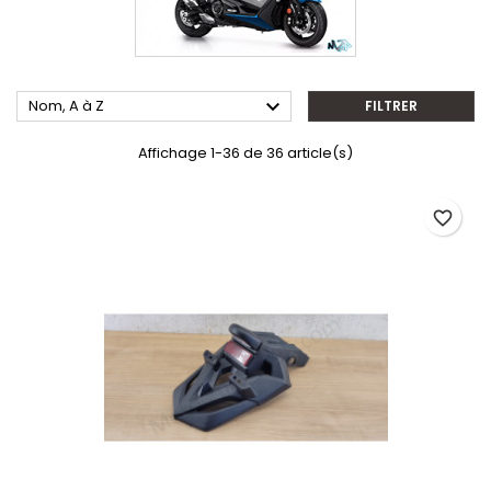

Nom, A à Z
FILTRER
Affichage 1-36 de 36 article(s)
favorite_border