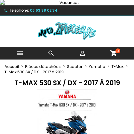
×
×
×
×
My wishlists
((modalTitle))
Créer une liste d'envies
Connexion
Téléphone:
06 63 98 02 34
Create new list
add_circle_outline
((confirmMessage))
Vous devez être connecté pour ajouter des produits
Nom de la liste d'envies
à votre liste d'envies.
((cancelText))
((modalDeleteText))
0
Annuler
Connexion



shopping_cart
Annuler
Créer une liste d'envies
Accueil
Pièces détachées
Scooter
Yamaha
T-Max
T-Max 530 SX / DX - 2017 à 2019
T-MAX 530 SX / DX - 2017 À 2019