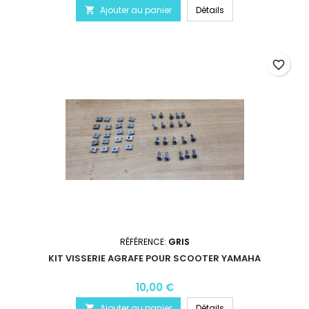
Ajouter au panier
Détails

favorite_border
RÉFÉRENCE:
GRIS
KIT VISSERIE AGRAFE POUR SCOOTER YAMAHA
10,00 €
Ajouter au panier
Détails
