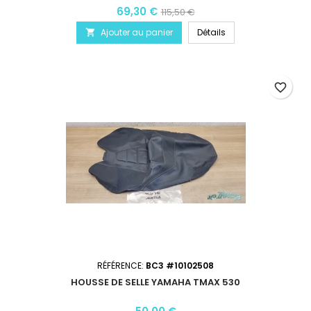
69,30 €
115,50 €
Ajouter au panier
Détails

favorite_border
RÉFÉRENCE:
BC3 #10102508
HOUSSE DE SELLE YAMAHA TMAX 530