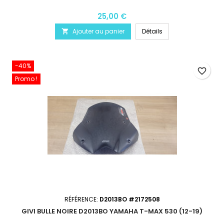
25,00 €
Ajouter au panier
Détails

-40%
favorite_border
Promo !
RÉFÉRENCE:
D2013BO #2172508
GIVI BULLE NOIRE D2013BO YAMAHA T-MAX 530 (12-19)