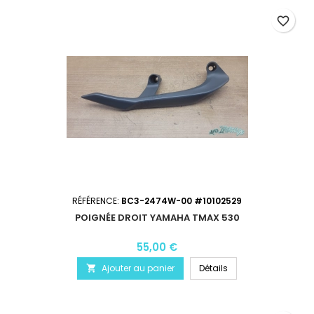
favorite_border
RÉFÉRENCE:
BC3-2474W-00 #10102529
POIGNÉE DROIT YAMAHA TMAX 530
55,00 €
Ajouter au panier
Détails
