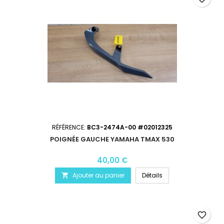
RÉFÉRENCE:
BC3-2474A-00 #02012325
POIGNÉE GAUCHE YAMAHA TMAX 530
40,00 €
Ajouter au panier
Détails

favorite_border