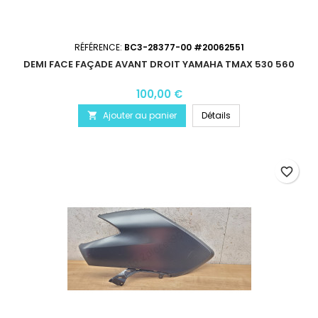
RÉFÉRENCE:
BC3-28377-00 #20062551
DEMI FACE FAÇADE AVANT DROIT YAMAHA TMAX 530 560
100,00 €
Ajouter au panier
Détails

favorite_border