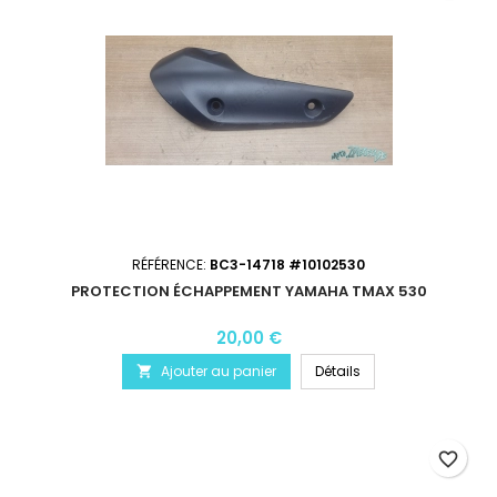
RÉFÉRENCE:
BC3-14718 #10102530
PROTECTION ÉCHAPPEMENT YAMAHA TMAX 530
20,00 €
Ajouter au panier
Détails

favorite_border