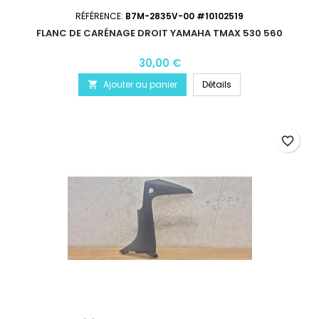
RÉFÉRENCE:
B7M-2835V-00 #10102519
FLANC DE CARÉNAGE DROIT YAMAHA TMAX 530 560
30,00 €
Ajouter au panier
Détails

favorite_border