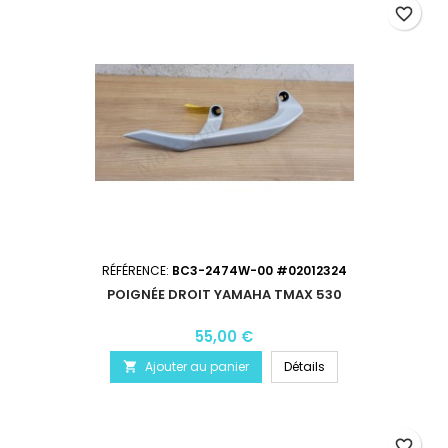
favorite_border
RÉFÉRENCE:
BC3-2474W-00 #02012324
POIGNÉE DROIT YAMAHA TMAX 530
55,00 €
Ajouter au panier
Détails

favorite_border