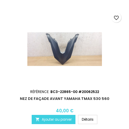
favorite_border
RÉFÉRENCE:
BC3-22865-00 #20062522
NEZ DE FAÇADE AVANT YAMAHA TMAX 530 560
40,00 €
Ajouter au panier
Détails
