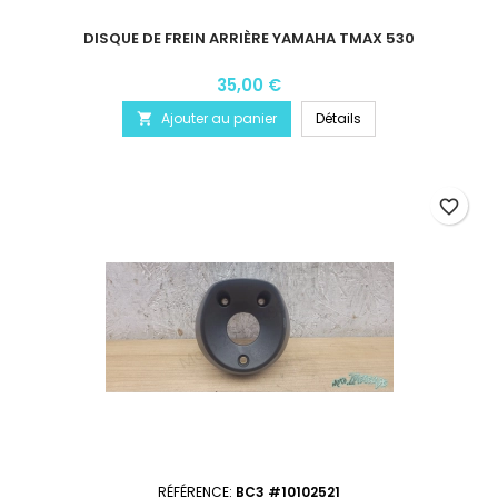
DISQUE DE FREIN ARRIÈRE YAMAHA TMAX 530
35,00 €
Ajouter au panier
Détails

favorite_border
RÉFÉRENCE:
BC3 #10102521