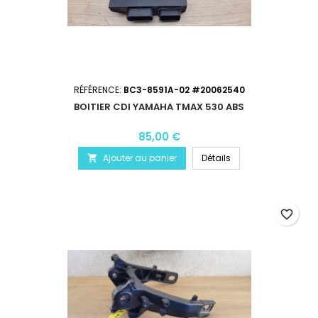
RÉFÉRENCE:
BC3-8591A-02 #20062540
BOITIER CDI YAMAHA TMAX 530 ABS
85,00 €
Ajouter au panier
Détails

favorite_border