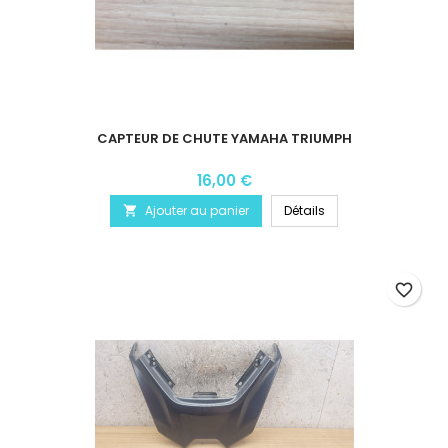
CAPTEUR DE CHUTE YAMAHA TRIUMPH
16,00 €
Ajouter au panier
Détails

favorite_border