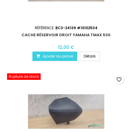
RÉFÉRENCE:
BC3-24139 #10102534
CACHE RÉSERVOIR DROIT YAMAHA TMAX 530
12,00 €
Ajouter au panier
Détails

Rupture de stock
favorite_border