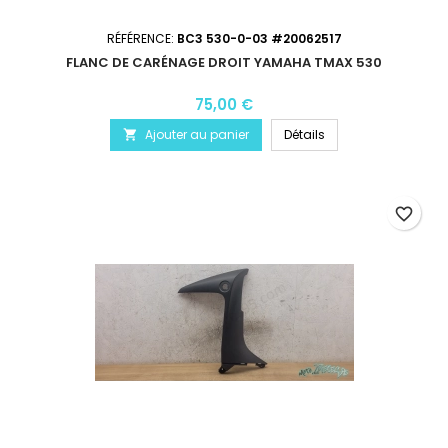
RÉFÉRENCE:
BC3 530-0-03 #20062517
FLANC DE CARÉNAGE DROIT YAMAHA TMAX 530
75,00 €
Ajouter au panier
Détails

favorite_border