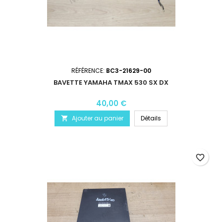
RÉFÉRENCE:
BC3-21629-00
BAVETTE YAMAHA TMAX 530 SX DX
40,00 €
Ajouter au panier
Détails

favorite_border