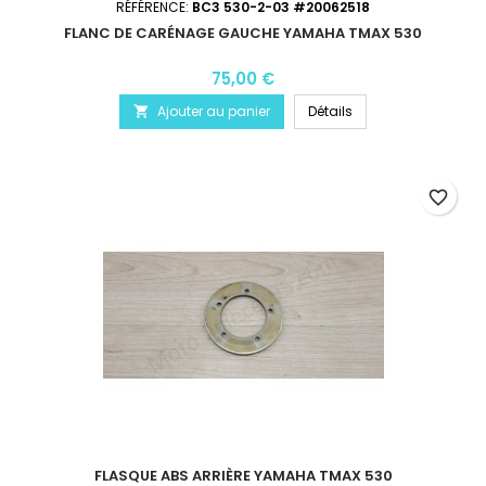
RÉFÉRENCE:
BC3 530-2-03 #20062518
FLANC DE CARÉNAGE GAUCHE YAMAHA TMAX 530
75,00 €
Ajouter au panier
Détails

favorite_border
FLASQUE ABS ARRIÈRE YAMAHA TMAX 530