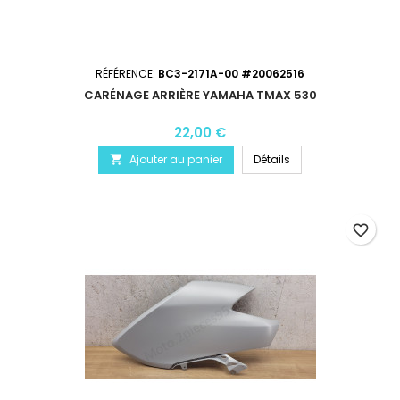
RÉFÉRENCE:
BC3-2171A-00 #20062516
CARÉNAGE ARRIÈRE YAMAHA TMAX 530
22,00 €
Ajouter au panier
Détails

favorite_border