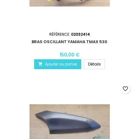
RÉFÉRENCE:
02032414
BRAS OSCILLANT YAMAHA TMAX 530
150,00 €
Ajouter au panier
Détails

favorite_border