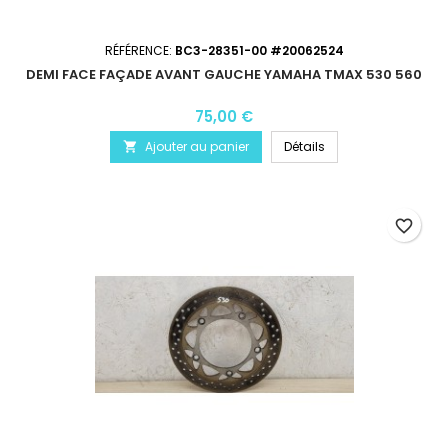
RÉFÉRENCE:
BC3-28351-00 #20062524
DEMI FACE FAÇADE AVANT GAUCHE YAMAHA TMAX 530 560
75,00 €
Ajouter au panier
Détails

favorite_border