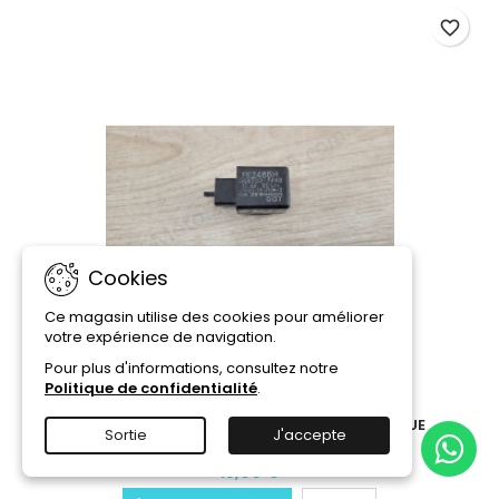
favorite_border
Cookies
Ce magasin utilise des cookies pour améliorer
votre expérience de navigation.
Pour plus d'informations, consultez notre
Politique de confidentialité
.
RÉFÉRENCE:
FE246BH / 066500-3440
RELAIS CENTRALE CLIGNOTANTE MULTIMARQUE
Sortie
J'accepte
15,00 €