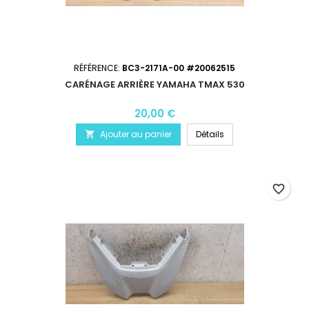
RÉFÉRENCE:
BC3-2171A-00 #20062515
CARÉNAGE ARRIÈRE YAMAHA TMAX 530
20,00 €
Ajouter au panier
Détails

favorite_border