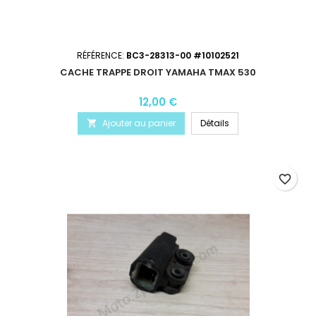
RÉFÉRENCE:
BC3-28313-00 #10102521
CACHE TRAPPE DROIT YAMAHA TMAX 530
12,00 €
Ajouter au panier
Détails

favorite_border