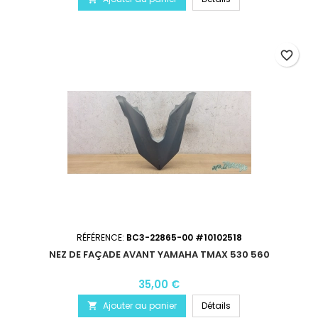
favorite_border
RÉFÉRENCE:
BC3-22865-00 #10102518
NEZ DE FAÇADE AVANT YAMAHA TMAX 530 560
35,00 €
Ajouter au panier
Détails
