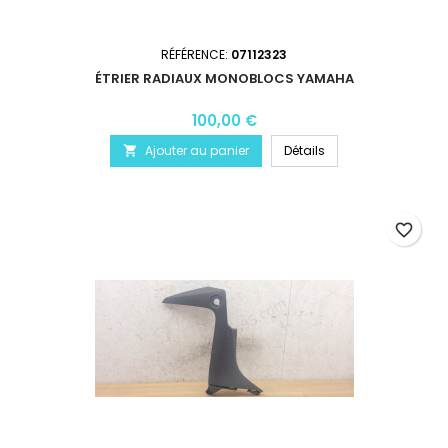
RÉFÉRENCE:
07112323
ÉTRIER RADIAUX MONOBLOCS YAMAHA
100,00 €
Ajouter au panier
Détails

favorite_border