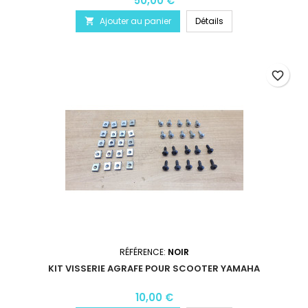
50,00 €
Ajouter au panier
Détails

favorite_border
RÉFÉRENCE:
NOIR
KIT VISSERIE AGRAFE POUR SCOOTER YAMAHA
10,00 €