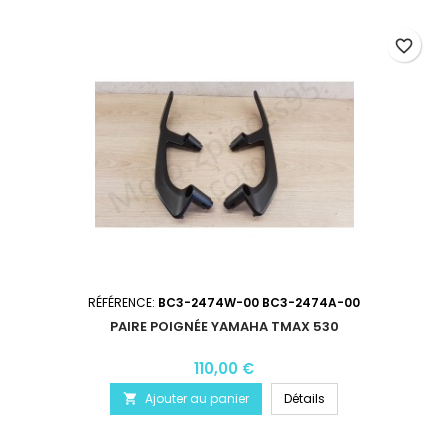
favorite_border
RÉFÉRENCE:
BC3-2474W-00 BC3-2474A-00
PAIRE POIGNÉE YAMAHA TMAX 530
110,00 €
Ajouter au panier
Détails
