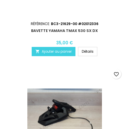
RÉFÉRENCE:
BC3-21629-00 #02012336
BAVETTE YAMAHA TMAX 530 SX DX
35,00 €
Ajouter au panier
Détails

favorite_border