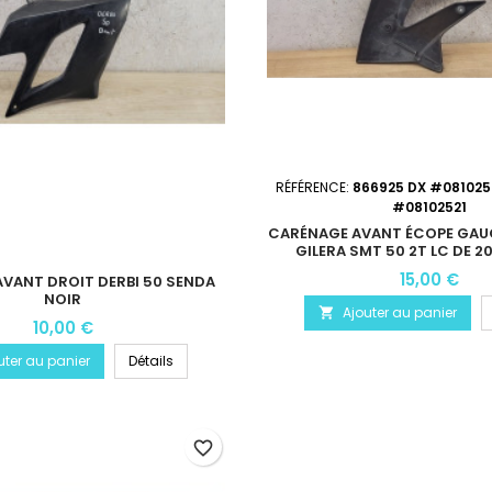
RÉFÉRENCE:
866925 DX #081025
#08102521
CARÉNAGE AVANT ÉCOPE GAUC
GILERA SMT 50 2T LC DE 20
15,00 €
VANT DROIT DERBI 50 SENDA
NOIR
Ajouter au panier

10,00 €
uter au panier
Détails
favorite_border