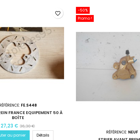
-50%
favorite_border
Promo !
RÉFÉRENCE:
FE.S448
REIN FRANCE EQUIPEMENT 50 À
BOÎTE
27,23 €
36,30 €
RÉFÉRENCE:
NEUF
uter au panier
Détails
ETRIER AVANT BRE