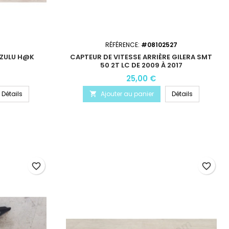
4
RÉFÉRENCE:
#08102527
 ZULU H@K
CAPTEUR DE VITESSE ARRIÈRE GILERA SMT
50 2T LC DE 2009 À 2017
25,00 €
Détails
Ajouter au panier
Détails

favorite_border
favorite_border