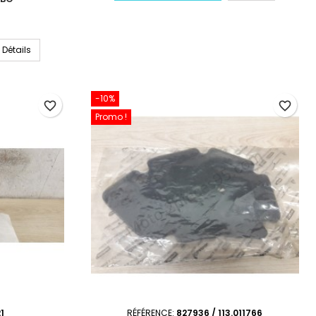
Détails
-10%
favorite_border
favorite_border
Promo !
1
RÉFÉRENCE:
827936 / 113.011766