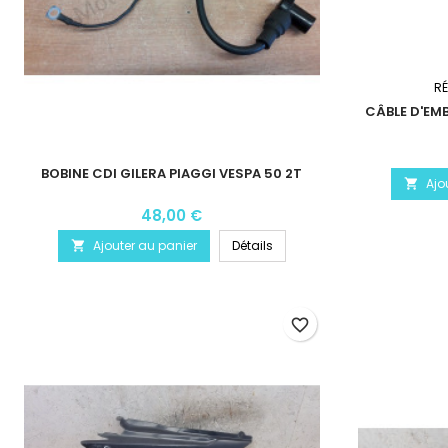
R
CÂBLE D'EM
BOBINE CDI GILERA PIAGGI VESPA 50 2T
Ajo

48,00 €
Ajouter au panier
Détails

favorite_border