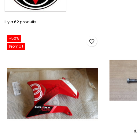
Il y a 62 produits.
-50%
favorite_border
Promo !
RÉ