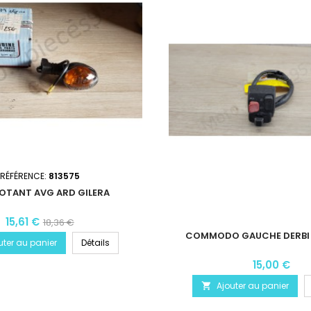
RÉFÉRENCE:
813575
OTANT AVG ARD GILERA
15,61 €
18,36 €
COMMODO GAUCHE DERBI 
uter au panier
Détails
15,00 €
Ajouter au panier
