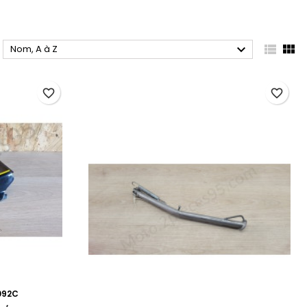



Nom, A à Z
favorite_border
favorite_border
092C