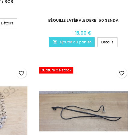
 / RCR
BÉQUILLE LATÉRALE DERBI 50 SENDA
Détails
15,00 €
Ajouter au panier
Détails

Rupture de stock
favorite_border
favorite_border