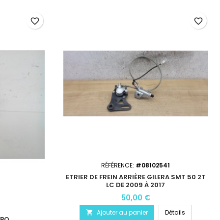
favorite_border
favorite_border
RÉFÉRENCE:
#08102541
ETRIER DE FREIN ARRIÈRE GILERA SMT 50 2T
LC DE 2009 À 2017
50,00 €
Ajouter au panier
Détails

MBO