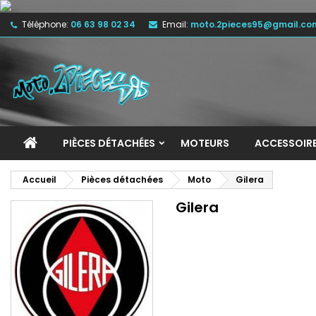
Téléphone:
06 63 98 02 34
Email:
moto.2pieces95@gmail.co
M
(
C
C
add_circle_outline
((
Vo
No
d'e
PIÈCES DÉTACHÉES
MOTEURS
ACCESSOIR
Accueil
Pièces détachées
Moto
Gilera
Gilera