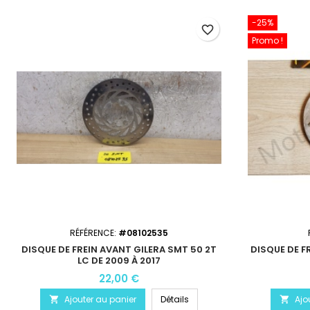
-25%
favorite_border
Promo !
RÉFÉRENCE:
#08102535
DISQUE DE FREIN AVANT GILERA SMT 50 2T
DISQUE DE F
LC DE 2009 À 2017
22,00 €
Ajouter au panier
Détails
Ajo

