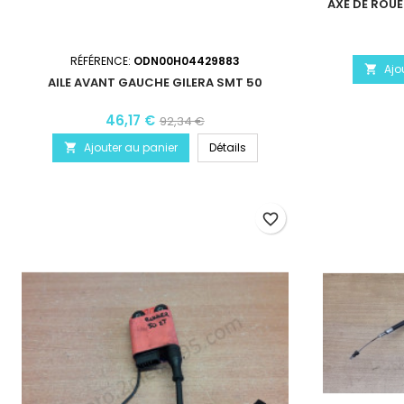
AXE DE ROUE
RÉFÉRENCE:
ODN00H04429883
Ajo

AILE AVANT GAUCHE GILERA SMT 50
46,17 €
92,34 €
Ajouter au panier
Détails

favorite_border