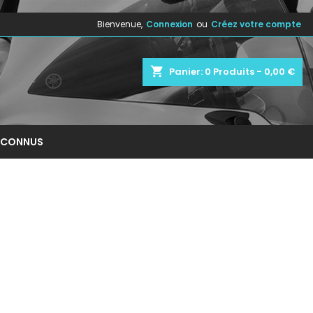
Bienvenue,
Connexion
ou
Créez votre compte
×
×
×
×
shopping_cart
Panier:
0
Produits - 0,00 €
)
n
NCONNUS
s