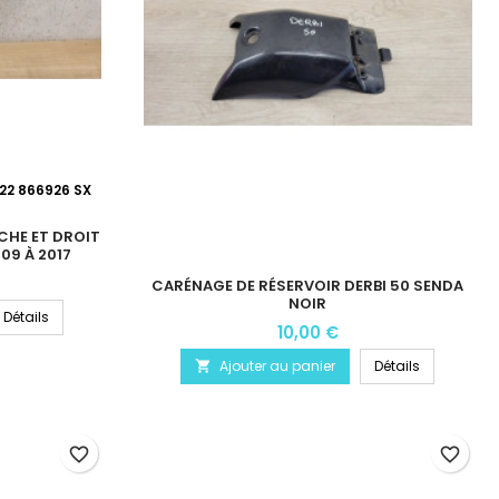
22 866926 SX
HE ET DROIT
09 À 2017
CARÉNAGE DE RÉSERVOIR DERBI 50 SENDA
NOIR
Détails
10,00 €
Ajouter au panier
Détails

favorite_border
favorite_border