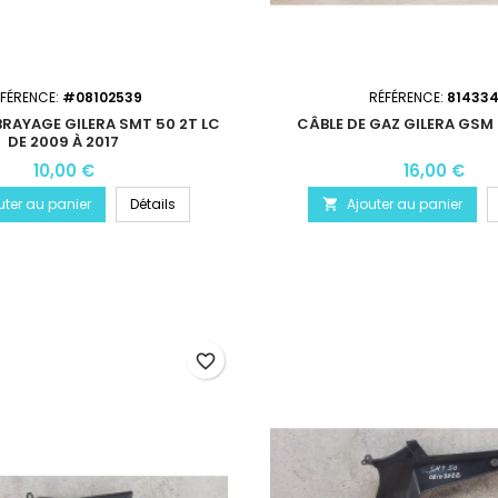
ÉFÉRENCE:
#08102539
RÉFÉRENCE:
81433
BRAYAGE GILERA SMT 50 2T LC
CÂBLE DE GAZ GILERA GSM
DE 2009 À 2017
10,00 €
16,00 €
uter au panier
Détails
Ajouter au panier

favorite_border