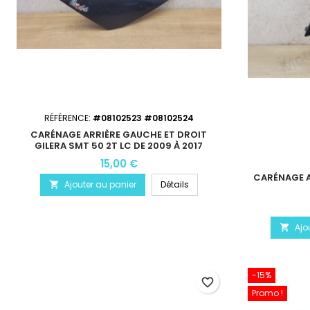
RÉFÉRENCE:
#08102523 #08102524
CARÉNAGE ARRIÈRE GAUCHE ET DROIT
GILERA SMT 50 2T LC DE 2009 À 2017
15,00 €
CARÉNAGE A
Ajouter au panier
Détails

Ajo

-15%
favorite_border
Promo !