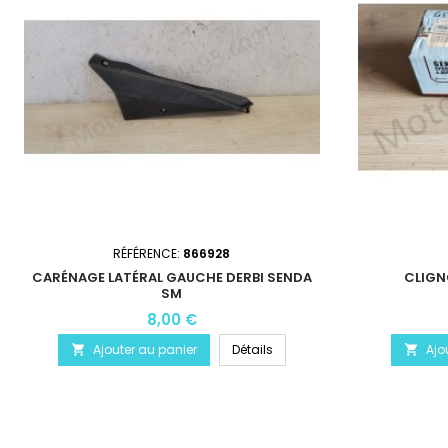
RÉFÉRENCE:
866928
CARÉNAGE LATÉRAL GAUCHE DERBI SENDA
CLIGN
SM
8,00 €
Ajouter au panier
Détails
Ajo

