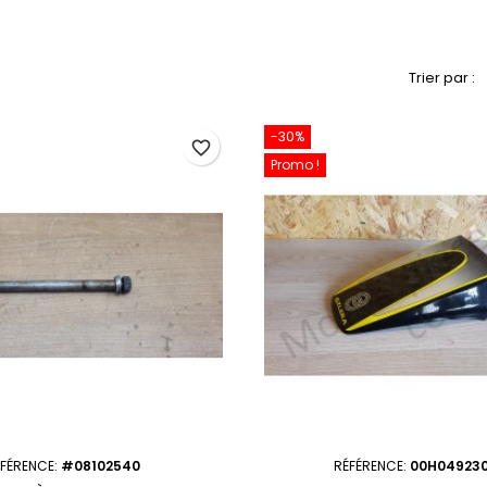
Trier par :
-30%
favorite_border
Promo !
FÉRENCE:
#08102540
RÉFÉRENCE:
00H04923