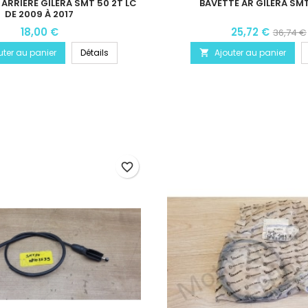
 ARRIÈRE GILERA SMT 50 2T LC
BAVETTE AR GILERA SMT
DE 2009 À 2017
18,00 €
25,72 €
36,74 €
uter au panier
Détails
Ajouter au panier

favorite_border