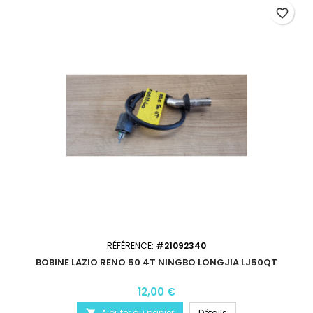
favorite_border
RÉFÉRENCE:
#21092340
BOBINE LAZIO RENO 50 4T NINGBO LONGJIA LJ50QT
12,00 €
Ajouter au panier
Détails
