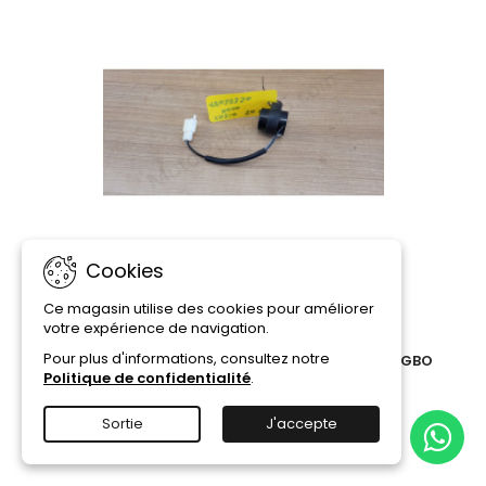
Cookies
Ce magasin utilise des cookies pour améliorer
votre expérience de navigation.
RÉFÉRENCE:
#18032390
Pour plus d'informations, consultez notre
CENTRALE CLIGNOTANTE LAZIO RENO 50 4T NINGBO
LONGJIA LJ50QT
Politique de confidentialité
.
6,00 €
Sortie
J'accepte
Ajouter au panier
Détails
