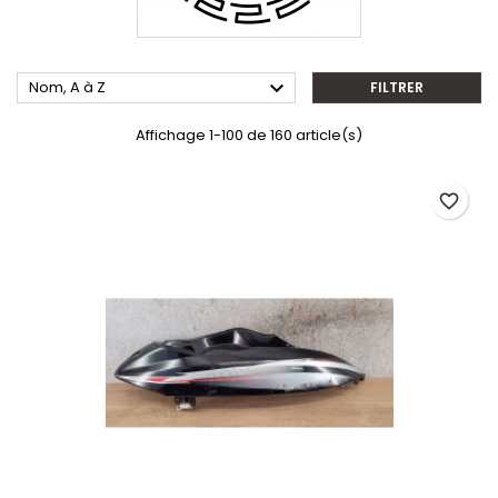

Nom, A à Z
FILTRER
Affichage 1-100 de 160 article(s)
favorite_border