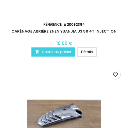
RÉFÉRENCE:
#20092384
CARÉNAGE ARRIÈRE ZNEN YUANJIA U3 50 4T INJECTION
10,00 €
Ajouter au panier
Détails

favorite_border