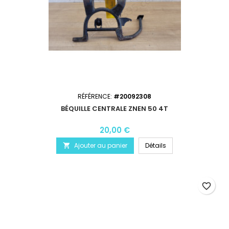
RÉFÉRENCE:
#20092308
BÉQUILLE CENTRALE ZNEN 50 4T
20,00 €
Ajouter au panier
Détails

favorite_border