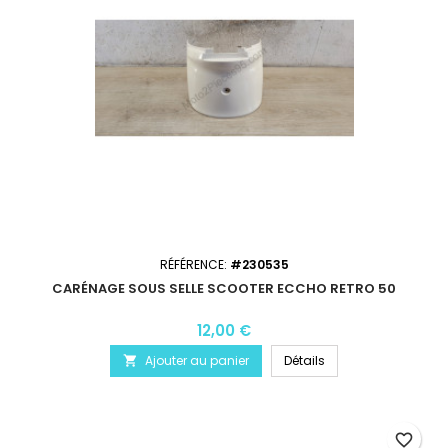
RÉFÉRENCE:
#230535
CARÉNAGE SOUS SELLE SCOOTER ECCHO RETRO 50
12,00 €
Ajouter au panier
Détails

favorite_border