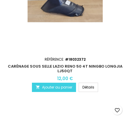
RÉFÉRENCE:
#18032372
CARÉNAGE SOUS SELLE LAZIO RENO 50 4T NINGBO LONGJIA
LJ50QT
12,00 €
Ajouter au panier
Détails

favorite_border