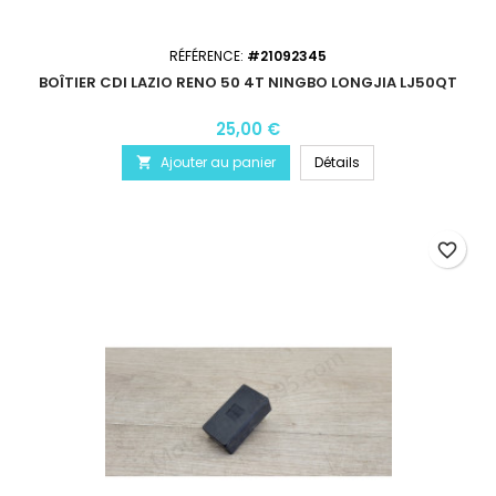
RÉFÉRENCE:
#21092345
BOÎTIER CDI LAZIO RENO 50 4T NINGBO LONGJIA LJ50QT
25,00 €
Ajouter au panier
Détails

favorite_border