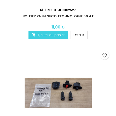
RÉFÉRENCE:
#18102527
BOITIER ZNEN NECO TECHNOLOGIE 50 4T
11,00 €
Ajouter au panier
Détails

favorite_border