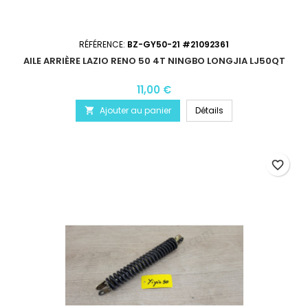
RÉFÉRENCE:
BZ-GY50-21 #21092361
AILE ARRIÈRE LAZIO RENO 50 4T NINGBO LONGJIA LJ50QT
11,00 €
Ajouter au panier
Détails

favorite_border