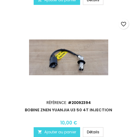
favorite_border
RÉFÉRENCE:
#20092394
BOBINE ZNEN YUANJIA U3 50 4T INJECTION
10,00 €
Ajouter au panier
Détails
