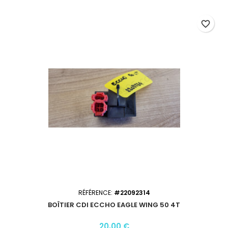
favorite_border
RÉFÉRENCE:
#22092314
BOÎTIER CDI ECCHO EAGLE WING 50 4T
20,00 €