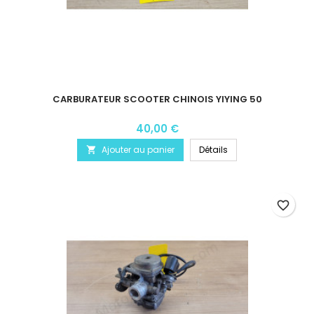
CARBURATEUR SCOOTER CHINOIS YIYING 50
40,00 €
Ajouter au panier
Détails

favorite_border