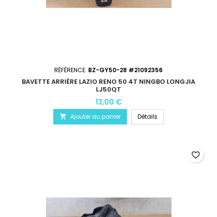
RÉFÉRENCE:
BZ-GY50-28 #21092356
BAVETTE ARRIÈRE LAZIO RENO 50 4T NINGBO LONGJIA
LJ50QT
13,00 €
Ajouter au panier
Détails

favorite_border