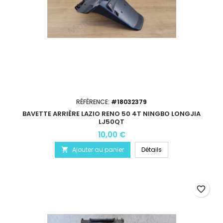
RÉFÉRENCE:
#18032379
BAVETTE ARRIÈRE LAZIO RENO 50 4T NINGBO LONGJIA
LJ50QT
10,00 €
Ajouter au panier
Détails

favorite_border