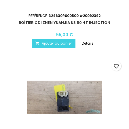
RÉFÉRENCE:
324630R000500 #20092392
BOÎTIER CDI ZNEN YUANJIA U3 50 4T INJECTION
55,00 €
Ajouter au panier
Détails

favorite_border