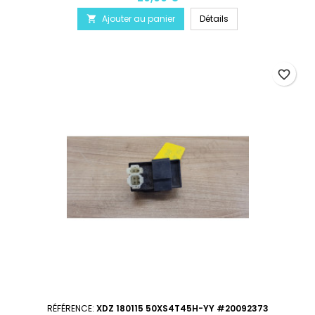
Ajouter au panier
Détails

favorite_border
RÉFÉRENCE:
XDZ 180115 50XS4T45H-YY #20092373