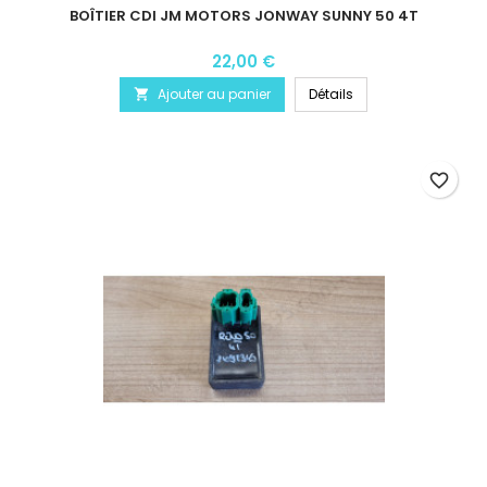
BOÎTIER CDI JM MOTORS JONWAY SUNNY 50 4T
22,00 €
Ajouter au panier
Détails

favorite_border