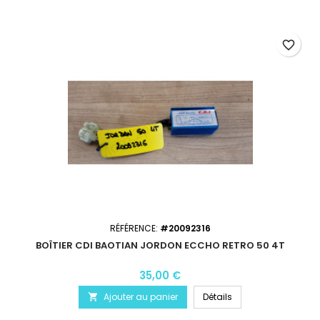
favorite_border
RÉFÉRENCE:
#20092316
BOÎTIER CDI BAOTIAN JORDON ECCHO RETRO 50 4T
35,00 €
Ajouter au panier
Détails
