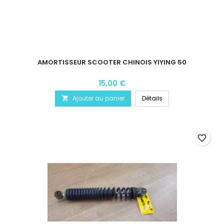
AMORTISSEUR SCOOTER CHINOIS YIYING 50
15,00 €
Ajouter au panier
Détails

favorite_border