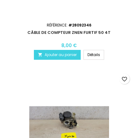
RÉFÉRENCE:
#28092346
CÂBLE DE COMPTEUR ZNEN FURTIF 50 4T
8,00 €
Ajouter au panier
Détails

favorite_border