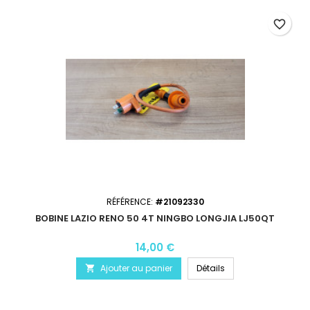
favorite_border
RÉFÉRENCE:
#21092330
BOBINE LAZIO RENO 50 4T NINGBO LONGJIA LJ50QT
14,00 €
Ajouter au panier
Détails
