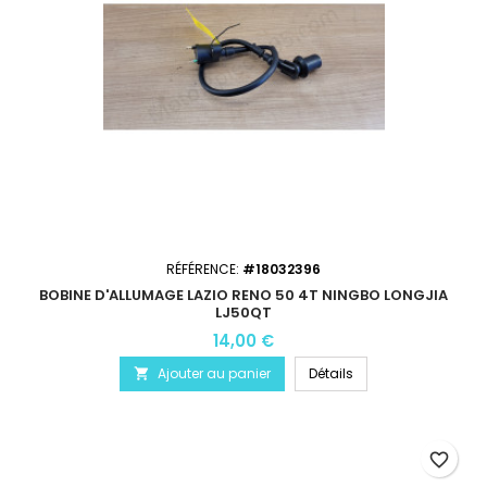
RÉFÉRENCE:
#18032396
BOBINE D'ALLUMAGE LAZIO RENO 50 4T NINGBO LONGJIA
LJ50QT
14,00 €
Ajouter au panier
Détails

favorite_border