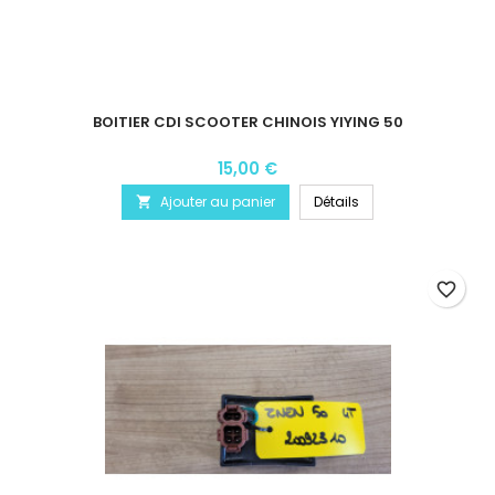
BOITIER CDI SCOOTER CHINOIS YIYING 50
15,00 €
Ajouter au panier
Détails

favorite_border