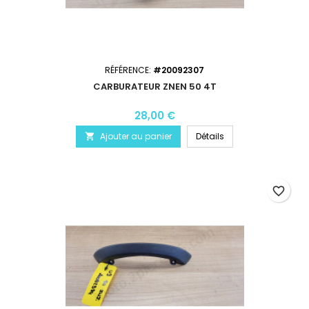
RÉFÉRENCE:
#20092307
CARBURATEUR ZNEN 50 4T
28,00 €
Ajouter au panier
Détails

favorite_border