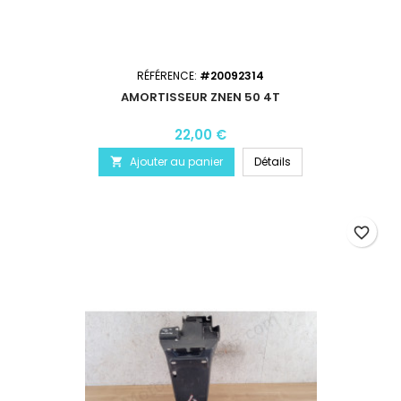
RÉFÉRENCE:
#20092314
AMORTISSEUR ZNEN 50 4T
22,00 €
Ajouter au panier
Détails

favorite_border