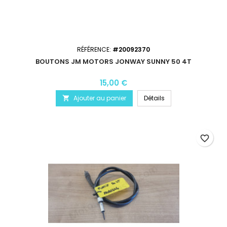
RÉFÉRENCE:
#20092370
BOUTONS JM MOTORS JONWAY SUNNY 50 4T
15,00 €
Ajouter au panier
Détails

favorite_border