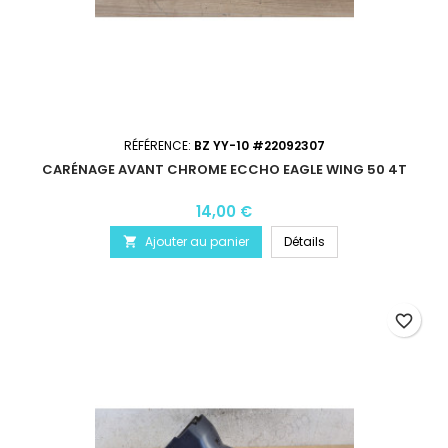
RÉFÉRENCE:
BZ YY-10 #22092307
CARÉNAGE AVANT CHROME ECCHO EAGLE WING 50 4T
14,00 €
Ajouter au panier
Détails

favorite_border