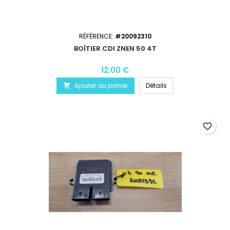
RÉFÉRENCE:
#20092310
BOÎTIER CDI ZNEN 50 4T
12,00 €
Ajouter au panier
Détails

favorite_border