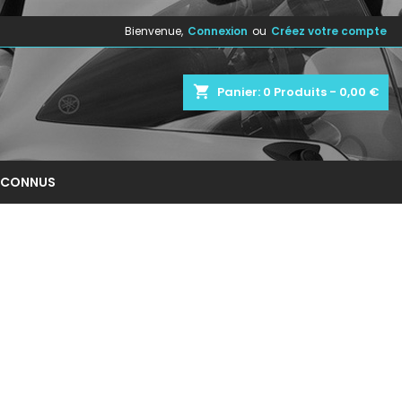
Bienvenue,
Connexion
ou
Créez votre compte
×
×
×
×
shopping_cart
Panier:
0
Produits - 0,00 €
)
n
NCONNUS
s