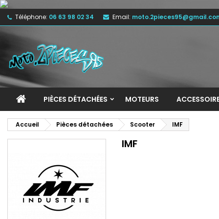
Téléphone:
06 63 98 02 34
Email:
moto.2pieces95@gmail.co
M
(
C
C
add_circle_outline
((
Vo
No
d'e
PIÈCES DÉTACHÉES
MOTEURS
ACCESSOIR
Accueil
Pièces détachées
Scooter
IMF
IMF