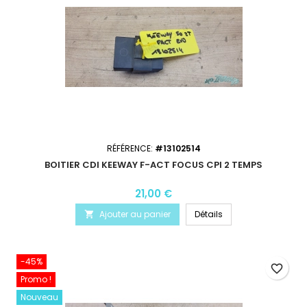
RÉFÉRENCE:
#13102514
BOITIER CDI KEEWAY F-ACT FOCUS CPI 2 TEMPS
21,00 €
Ajouter au panier
Détails

-45%
favorite_border
Promo !
Nouveau