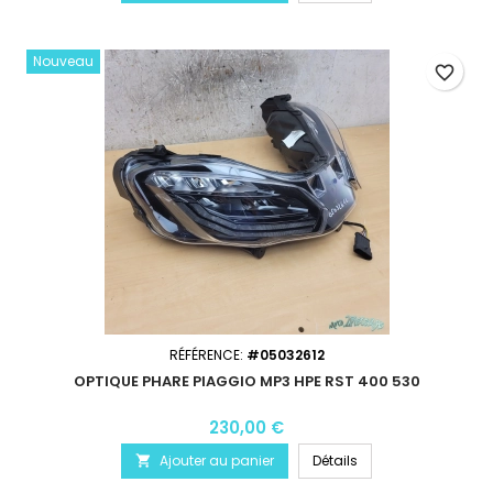
Nouveau
favorite_border
RÉFÉRENCE:
#05032612
OPTIQUE PHARE PIAGGIO MP3 HPE RST 400 530
230,00 €
Ajouter au panier
Détails
