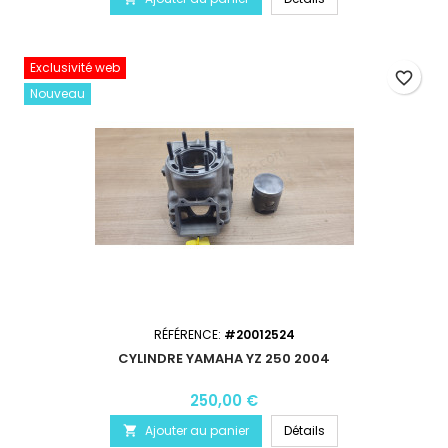
Exclusivité web
favorite_border
Nouveau
RÉFÉRENCE:
#20012524
CYLINDRE YAMAHA YZ 250 2004
250,00 €
Ajouter au panier
Détails
