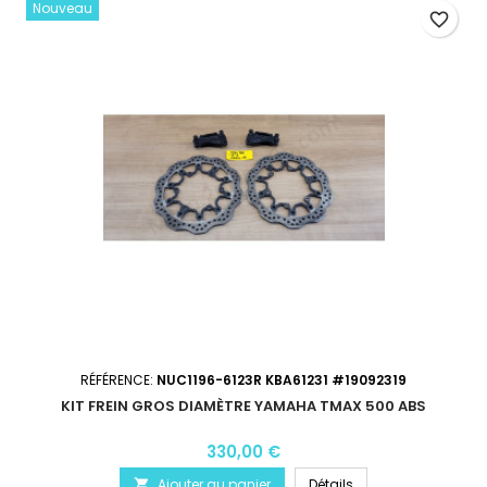
Nouveau
favorite_border
RÉFÉRENCE:
NUC1196-6123R KBA61231 #19092319
KIT FREIN GROS DIAMÈTRE YAMAHA TMAX 500 ABS
330,00 €
Ajouter au panier
Détails
