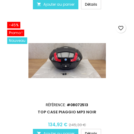
Ajouter au panier
Détails

-45%
favorite_border
Promo !
Nouveau
RÉFÉRENCE:
#08072513
TOP CASE PIAGGIO MP3 NOIR
134,92 €
245,30 €
Ajouter au panier
Détails
