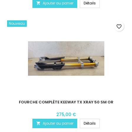
Ajouter au panier
Détails

Nouveau
favorite_border
FOURCHE COMPLÈTE KEEWAY TX XRAY 50 SM OR
275,00 €
Ajouter au panier
Détails
