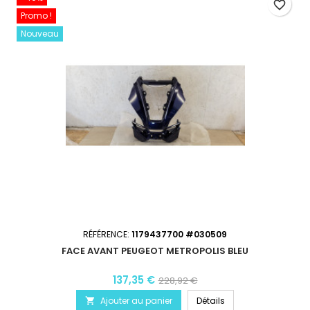
favorite_border
Promo !
Nouveau
RÉFÉRENCE:
1179437700 #030509
FACE AVANT PEUGEOT METROPOLIS BLEU
137,35 €
228,92 €
Ajouter au panier
Détails
