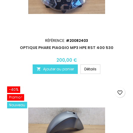
RÉFÉRENCE:
#20082403
OPTIQUE PHARE PIAGGIO MP3 HPE RST 400 530
200,00 €
Ajouter au panier
Détails

-40%
favorite_border
Promo !
Nouveau