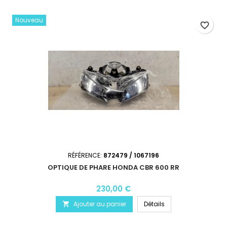
Nouveau
favorite_border
RÉFÉRENCE:
872479 / 1067196
OPTIQUE DE PHARE HONDA CBR 600 RR
230,00 €
Ajouter au panier
Détails
