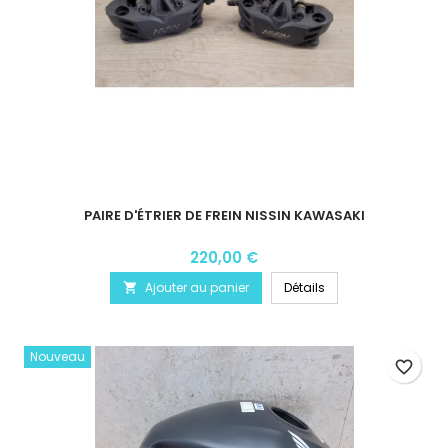
PAIRE D'ÉTRIER DE FREIN NISSIN KAWASAKI
220,00 €
Ajouter au panier
Détails

Nouveau
favorite_border