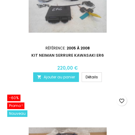
RÉFÉRENCE:
2005 À 2008
KIT NEIMAN SERRURE KAWASAKI ER6
220,00 €
Ajouter au panier
Détails

-60%
favorite_border
Promo !
Nouveau