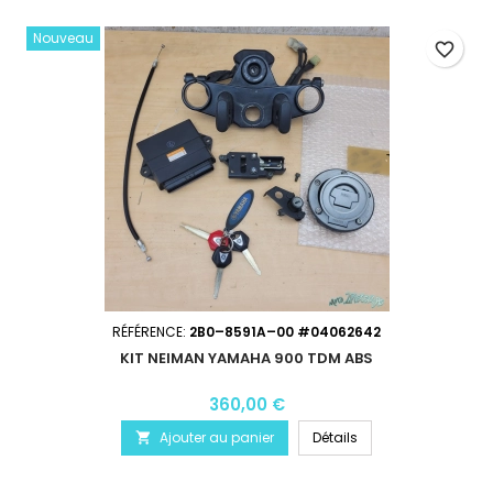
Nouveau
favorite_border
RÉFÉRENCE:
2B0–8591A–00 #04062642
KIT NEIMAN YAMAHA 900 TDM ABS
360,00 €
Ajouter au panier
Détails
