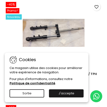
-40%
favorite_border
Promo !
Nouveau
Cookies
Ce magasin utilise des cookies pour améliorer
RÉFÉRENCE:
668484 #29012560
votre expérience de navigation.
FOURCHE 50 / 125 / APRILIA SR MOTARD PIAGGIO / TPH
TYPHOON
Pour plus d'informations, consultez notre
Politique de confidentialité
.
219,79 €
366,32 €
Ajouter au panier
Détails

Sortie
J'accepte