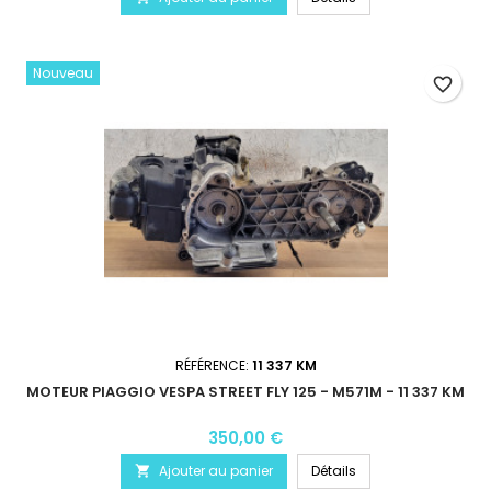
Nouveau
favorite_border
RÉFÉRENCE:
11 337 KM
MOTEUR PIAGGIO VESPA STREET FLY 125 - M571M - 11 337 KM
350,00 €
Ajouter au panier
Détails
