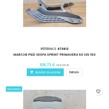
RÉFÉRENCE:
673612
MARCHE PIED VESPA SPRINT PRIMAVERA 50 125 150
106,73 €
194,06 €
Ajouter au panier
Détails

Nouveau
favorite_border