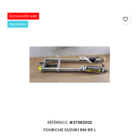
Exclusivité web
favorite_border
Nouveau
RÉFÉRENCE:
#27062302
FOURCHE SUZUKI RM 85 L