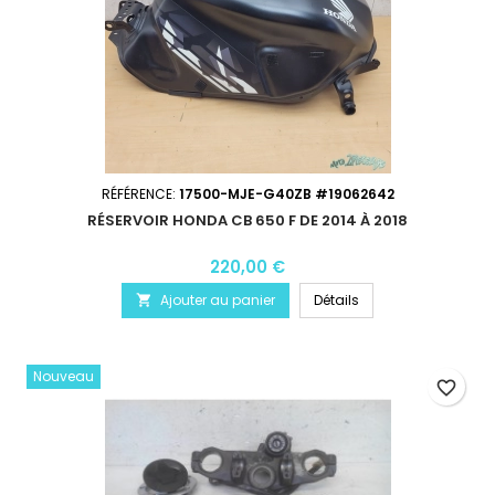
RÉFÉRENCE:
17500-MJE-G40ZB #19062642
RÉSERVOIR HONDA CB 650 F DE 2014 À 2018
220,00 €
Ajouter au panier
Détails

Nouveau
favorite_border