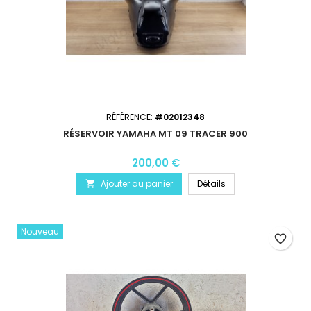
RÉFÉRENCE:
#02012348
RÉSERVOIR YAMAHA MT 09 TRACER 900
200,00 €
Ajouter au panier
Détails

Nouveau
favorite_border