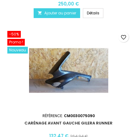
250,00 €
Ajouter au panier
Détails

-50%
favorite_border
Promo !
Nouveau
RÉFÉRENCE:
CM0030075090
CARÉNAGE AVANT GAUCHE GILERA RUNNER
132,47 €
264,94 €