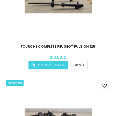
FOURCHE COMPLÈTE PEUGEOT PULSION 125
210,00 €
Ajouter au panier
Détails

Nouveau
favorite_border