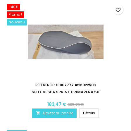
-40%
favorite_border
Promo !
Nouveau
RÉFÉRENCE:
1B007777 #26022503
SELLE VESPA SPRINT PRIMAVERA 50
183,47 €
305,78 €
Ajouter au panier
Détails
