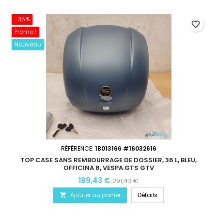
-35%
favorite_border
Promo !
Nouveau
RÉFÉRENCE:
1B013166 #16032616
TOP CASE SANS REMBOURRAGE DE DOSSIER, 36 L, BLEU,
OFFICINA 8, VESPA GTS GTV
189,43 €
291,43 €
Ajouter au panier
Détails
