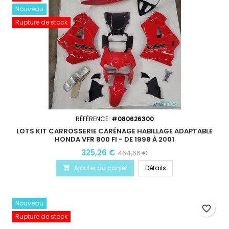
Nouveau
Rupture de stock
RÉFÉRENCE:
#080626300
LOTS KIT CARROSSERIE CARÉNAGE HABILLAGE ADAPTABLE
HONDA VFR 800 FI - DE 1998 À 2001
325,26 €
464,66 €
Ajouter au panier
Détails

Nouveau
favorite_border
Rupture de stock