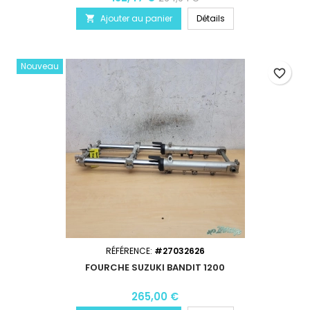
Ajouter au panier
Détails

Nouveau
favorite_border
RÉFÉRENCE:
#27032626
FOURCHE SUZUKI BANDIT 1200
265,00 €