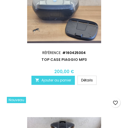
RÉFÉRENCE:
#160425004
TOP CASE PIAGGIO MP3
200,00 €
Ajouter au panier
Détails

Nouveau
favorite_border