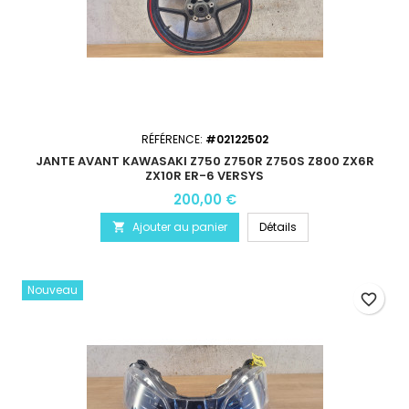
RÉFÉRENCE:
#02122502
JANTE AVANT KAWASAKI Z750 Z750R Z750S Z800 ZX6R
ZX10R ER-6 VERSYS
200,00 €
Ajouter au panier
Détails

Nouveau
favorite_border