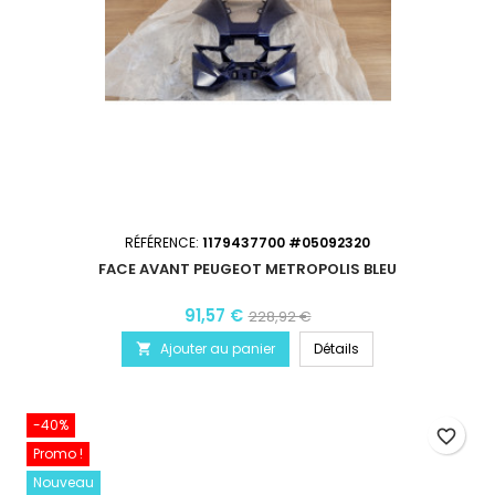
RÉFÉRENCE:
1179437700 #05092320
FACE AVANT PEUGEOT METROPOLIS BLEU
91,57 €
228,92 €
Ajouter au panier
Détails

-40%
favorite_border
Promo !
Nouveau