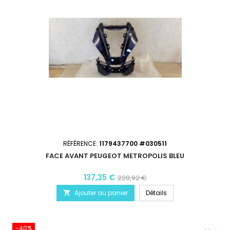
RÉFÉRENCE:
1179437700 #030511
FACE AVANT PEUGEOT METROPOLIS BLEU
137,35 €
228,92 €
Ajouter au panier
Détails

-40%