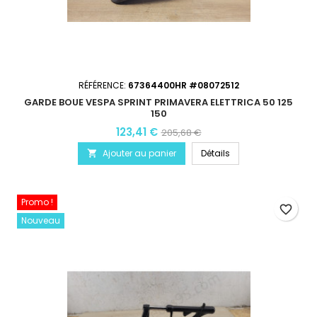
RÉFÉRENCE:
67364400HR #08072512
GARDE BOUE VESPA SPRINT PRIMAVERA ELETTRICA 50 125
150
123,41 €
205,68 €
Ajouter au panier
Détails

Promo !
favorite_border
Nouveau