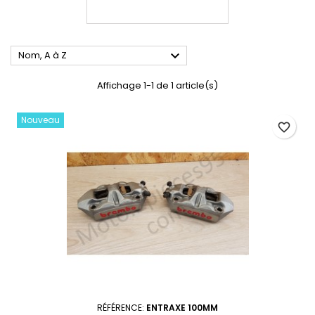

Nom, A à Z
Affichage 1-1 de 1 article(s)
Nouveau
favorite_border
RÉFÉRENCE:
ENTRAXE 100MM