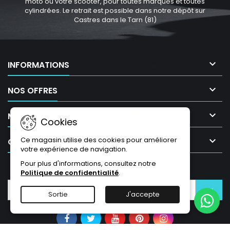
moto ou votre scooter, pour toutes marques et toutes
cylindrées. Le retrait est possible dans notre dépôt sur
Castres dans le Tarn (81)

INFORMATIONS

NOS OFFRES

MON COMPTE
Cookies

Ce magasin utilise des cookies pour améliorer
CONTACT
votre expérience de navigation.
Pour plus d'informations, consultez notre
LETTRE D'INFORMATIONS
Politique de confidentialité
.
Sortie
J'accepte