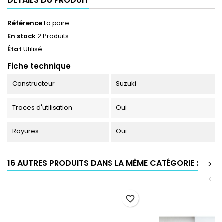
DÉTAILS DU PRODUIT
Référence
La paire
En stock
2 Produits
État
Utilisé
Fiche technique
Constructeur
Suzuki
Traces d'utilisation
Oui
Rayures
Oui
16 AUTRES PRODUITS DANS LA MÊME CATÉGORIE :
>
<
favorite_border