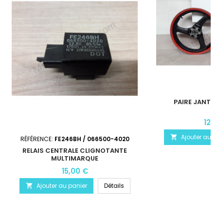
PAIRE JANTE 
120
Ajouter au p

RÉFÉRENCE:
FE246BH / 066500-4020
RELAIS CENTRALE CLIGNOTANTE
MULTIMARQUE
15,00 €
Ajouter au panier
Détails
