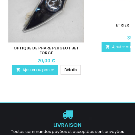
ETRIER DE
35,
Ajouter au p

OPTIQUE DE PHARE PEUGEOT JET
FORCE
20,00 €
Ajouter au panier
Détails

LIVRAISON
Toutes commandes payées et acceptées sont envoyées