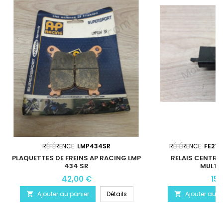
RÉFÉRENCE:
LMP434SR
RÉFÉRENCE:
FE218
PLAQUETTES DE FREINS AP RACING LMP
RELAIS CENTRA
434 SR
MULTI
42,00 €
15,
Ajouter au panier
Détails
Ajouter au p

