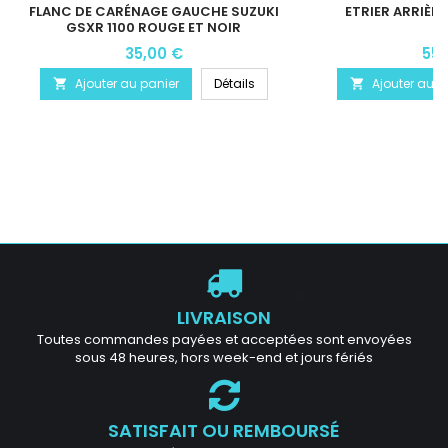
FLANC DE CARÉNAGE GAUCHE SUZUKI
ETRIER ARRIÈR
GSXR 1100 ROUGE ET NOIR
35,00 €
55,
Ajouter au panier
Détails
Ajouter au p


LIVRAISON
Toutes commandes payées et acceptées sont envoyées
sous 48 heures, hors week-end et jours fériés
SATISFAIT OU REMBOURSÉ