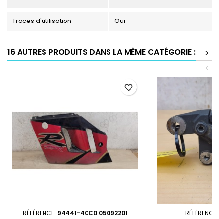
Traces d'utilisation
Oui
16 AUTRES PRODUITS DANS LA MÊME CATÉGORIE :
>
<
favorite_border
RÉFÉRENCE:
94441-40C0 05092201
RÉFÉRENCE