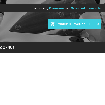
Bienvenue,
Connexion
ou
Créez votre compte
×
×
×
×
shopping_cart
Panier:
0
Produits - 0,00 €
)
n
NCONNUS
s