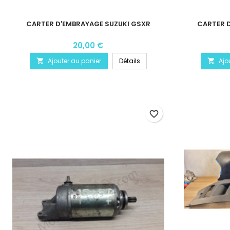
CARTER D'EMBRAYAGE SUZUKI GSXR
CARTER 
20,00 €
Ajouter au panier
Détails
Ajo


favorite_border