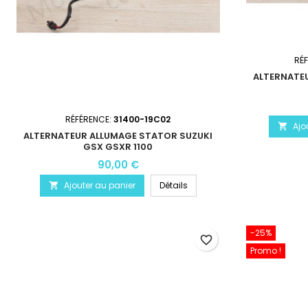
RÉ
ALTERNATE
RÉFÉRENCE:
31400-19C02
Ajo

ALTERNATEUR ALLUMAGE STATOR SUZUKI
GSX GSXR 1100
90,00 €
Ajouter au panier
Détails

-25%
favorite_border
Promo !