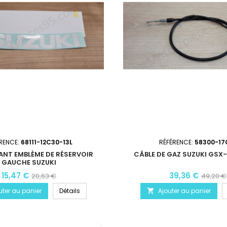
RENCE:
68111-12C30-13L
RÉFÉRENCE:
58300-17
NT EMBLÈME DE RÉSERVOIR
CÂBLE DE GAZ SUZUKI GSX-
GAUCHE SUZUKI
15,47 €
39,36 €
20,63 €
49,20 €
uter au panier
Détails
Ajouter au panier
