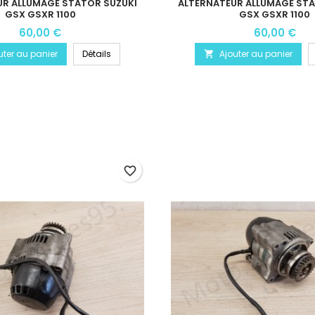
UR ALLUMAGE STATOR SUZUKI
ALTERNATEUR ALLUMAGE STA
GSX GSXR 1100
GSX GSXR 1100
60,00 €
60,00 €
uter au panier
Détails
Ajouter au panier

favorite_border