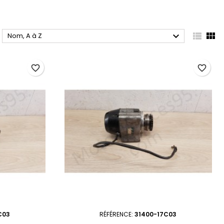



Nom, A à Z
favorite_border
favorite_border
C03
RÉFÉRENCE:
31400-17C03