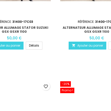
FÉRENCE:
31400-17C03
RÉFÉRENCE:
31400-17
UR ALLUMAGE STATOR SUZUKI
ALTERNATEUR ALLUMAGE STA
GSX GSXR 1100
GSX GSXR 1100
50,00 €
50,00 €
uter au panier
Détails
Ajouter au panier

-20%
favorite_border
Promo !