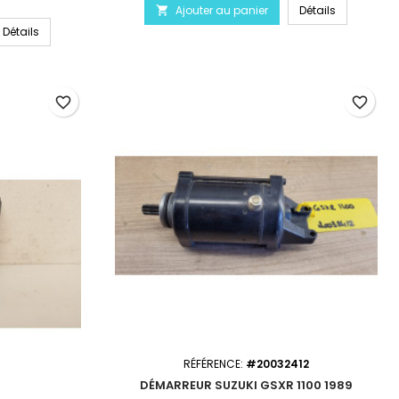
Ajouter au panier
Détails

Détails
favorite_border
favorite_border
RÉFÉRENCE:
#20032412
DÉMARREUR SUZUKI GSXR 1100 1989