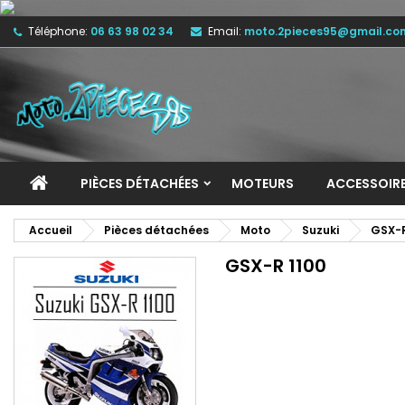
Téléphone:
06 63 98 02 34
Email:
moto.2pieces95@gmail.co
M
(
C
C
add_circle_outline
((
Vo
No
d'e
PIÈCES DÉTACHÉES
MOTEURS
ACCESSOIR
Accueil
Pièces détachées
Moto
Suzuki
GSX-
GSX-R 1100