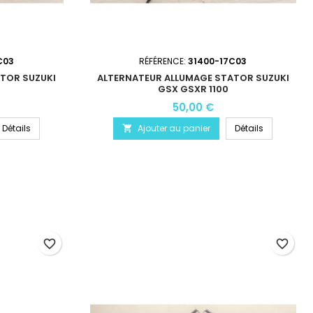
C03
RÉFÉRENCE:
31400-17C03
TOR SUZUKI
ALTERNATEUR ALLUMAGE STATOR SUZUKI
GSX GSXR 1100
50,00 €
Détails
Ajouter au panier
Détails

favorite_border
favorite_border