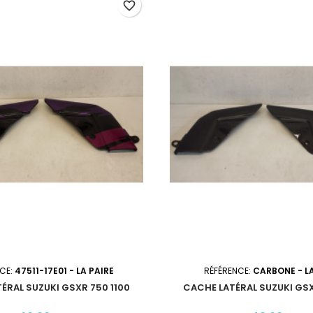
favorite_border
NCE:
47511-17E01 - LA PAIRE
RÉFÉRENCE:
CARBONE - LA
ÉRAL SUZUKI GSXR 750 1100
CACHE LATÉRAL SUZUKI GSX