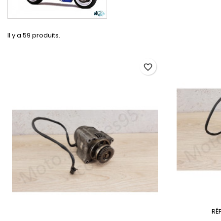
Il y a 59 produits.
favorite_border
RÉ