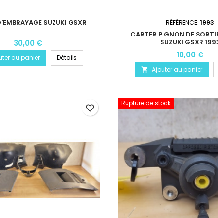
D'EMBRAYAGE SUZUKI GSXR
RÉFÉRENCE:
1993
CARTER PIGNON DE SORTIE
SUZUKI GSXR 199
30,00 €
10,00 €
uter au panier
Détails
Ajouter au panier

Rupture de stock
favorite_border