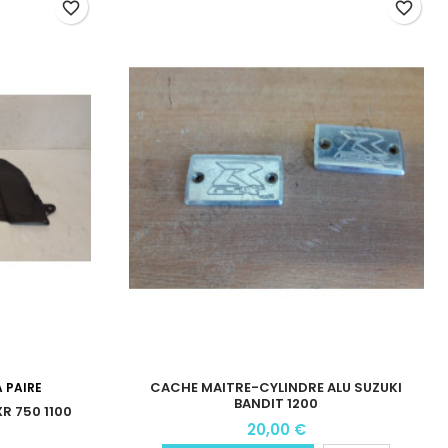
favorite_border
favorite_border
CACHE MAITRE-CYLINDRE ALU SUZUKI
 PAIRE
BANDIT 1200
R 750 1100
20,00 €