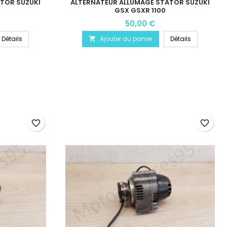
TOR SUZUKI
ALTERNATEUR ALLUMAGE STATOR SUZUKI
GSX GSXR 1100
50,00 €
Détails
Ajouter au panier
Détails

favorite_border
favorite_border