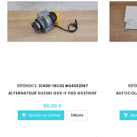
RÉFÉRENCE:
31400-19C02 #04032367
RÉFÉ
ALTERNATEUR SUZUKI GSX-F 1100 GSX1100F
AUTOCOLA
90,00 €
Ajouter au panier
Détails
Ajo

