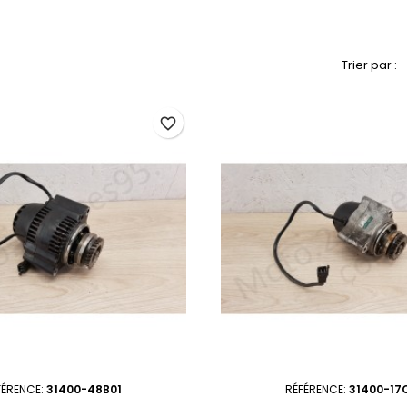
Trier par :
favorite_border
FÉRENCE:
31400-48B01
RÉFÉRENCE:
31400-17