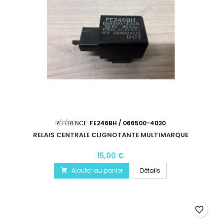
RÉFÉRENCE:
FE246BH / 066500-4020
RELAIS CENTRALE CLIGNOTANTE MULTIMARQUE
15,00 €
Ajouter au panier
Détails

favorite_border