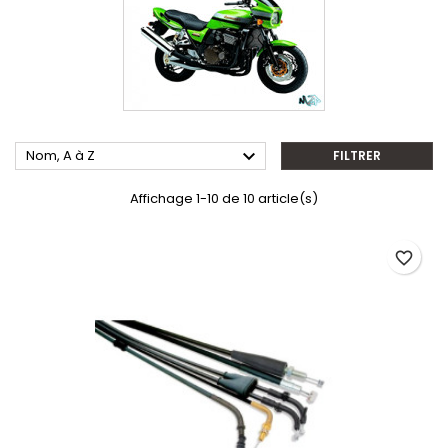

Nom, A à Z
FILTRER
Affichage 1-10 de 10 article(s)
favorite_border