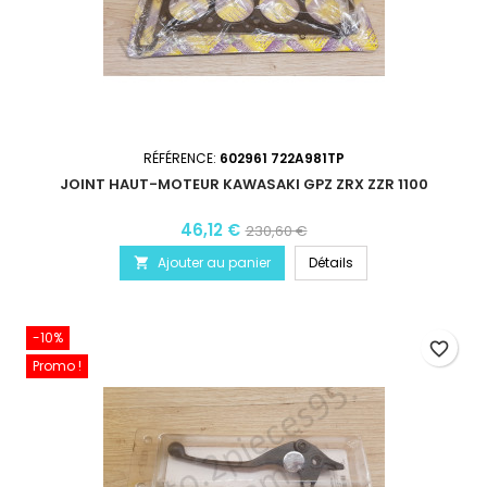
RÉFÉRENCE:
602961 722A981TP
JOINT HAUT-MOTEUR KAWASAKI GPZ ZRX ZZR 1100
46,12 €
230,60 €
Ajouter au panier
Détails

-10%
favorite_border
Promo !