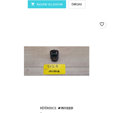
Ajouter au panier
Détails

favorite_border
RÉFÉRENCE:
#15112221