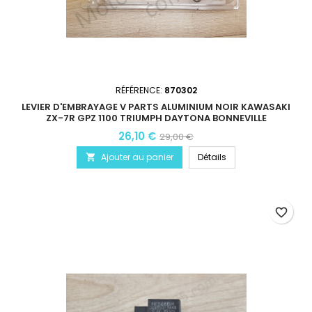
RÉFÉRENCE:
870302
LEVIER D'EMBRAYAGE V PARTS ALUMINIUM NOIR KAWASAKI
ZX-7R GPZ 1100 TRIUMPH DAYTONA BONNEVILLE
26,10 €
29,00 €
Ajouter au panier
Détails

favorite_border