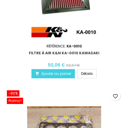
RÉFÉRENCE:
KA-0010
FILTRE À AIR K&N KA-0010 KAWASAKI
50,06 €
62,57 €
Ajouter au panier
Détails

-80%
favorite_border
Promo !