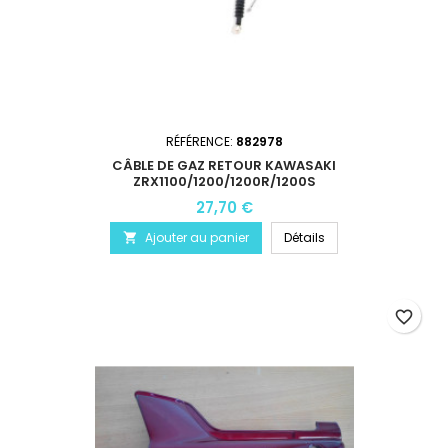
RÉFÉRENCE:
882978
CÂBLE DE GAZ RETOUR KAWASAKI
ZRX1100/1200/1200R/1200S
27,70 €
Ajouter au panier
Détails

favorite_border