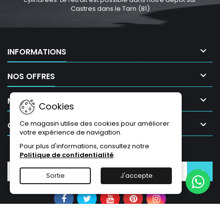
Castres dans le Tarn (81)

INFORMATIONS

NOS OFFRES

MON COMPTE
Cookies

Ce magasin utilise des cookies pour améliorer
CONTACT
votre expérience de navigation.
Pour plus d'informations, consultez notre
LETTRE D'INFORMATIONS
Politique de confidentialité
.
Sortie
J'accepte