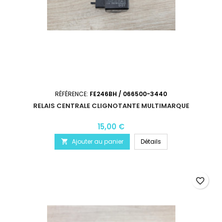
RÉFÉRENCE:
FE246BH / 066500-3440
RELAIS CENTRALE CLIGNOTANTE MULTIMARQUE
15,00 €
Ajouter au panier
Détails

favorite_border