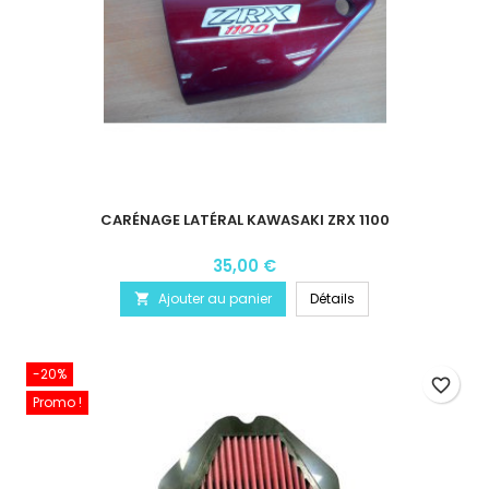
CARÉNAGE LATÉRAL KAWASAKI ZRX 1100
35,00 €
Ajouter au panier
Détails

-20%
favorite_border
Promo !