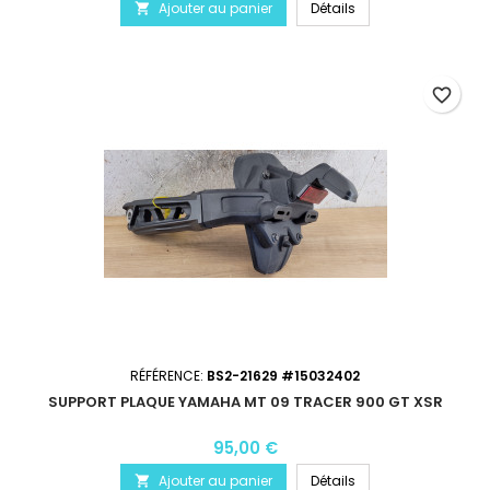
Ajouter au panier
Détails

favorite_border
RÉFÉRENCE:
BS2-21629 #15032402
SUPPORT PLAQUE YAMAHA MT 09 TRACER 900 GT XSR
95,00 €
Ajouter au panier
Détails
