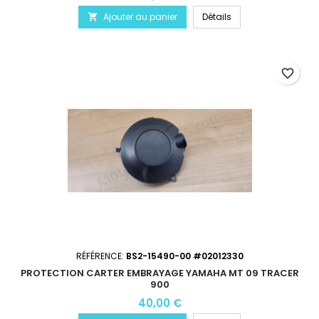
Ajouter au panier
Détails

favorite_border
RÉFÉRENCE:
BS2-15490-00 #02012330
PROTECTION CARTER EMBRAYAGE YAMAHA MT 09 TRACER
900
40,00 €