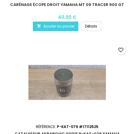
CARÉNAGE ÉCOPE DROIT YAMAHA MT 09 TRACER 900 GT
40,00 €
Ajouter au panier
Détails

favorite_border
RÉFÉRENCE:
P-KAT-079 #17112525
CATALYSEUR AKRAPOVIC 01101F P-KAT-079 YAMAHA