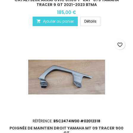
TRACER 9 GT 2021-2023 B7MA
185,00 €
Ajouter au panier
Détails

favorite_border
RÉFÉRENCE:
B5C2474W00 #02012318
POIGNÉE DE MAINTIEN DROIT YAMAHA MT 09 TRACER 900
GT