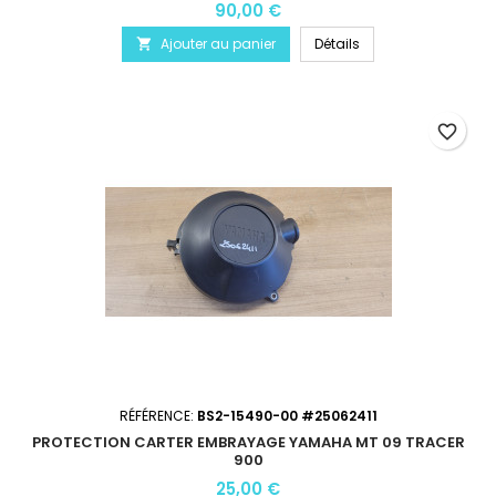
90,00 €
Ajouter au panier
Détails

favorite_border
RÉFÉRENCE:
BS2-15490-00 #25062411
PROTECTION CARTER EMBRAYAGE YAMAHA MT 09 TRACER
900
25,00 €