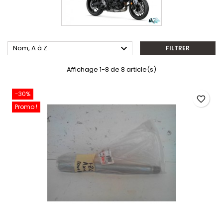

Nom, A à Z
FILTRER
Affichage 1-8 de 8 article(s)
-30%
favorite_border
Promo !