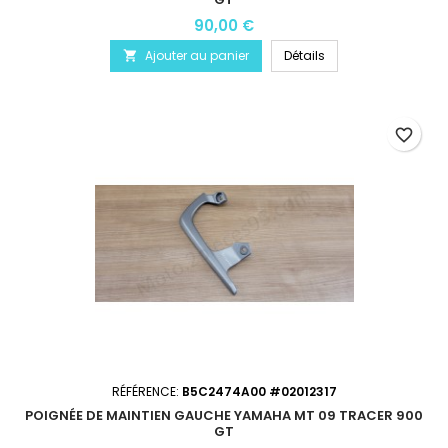
90,00 €
Ajouter au panier
Détails

favorite_border
RÉFÉRENCE:
B5C2474A00 #02012317
POIGNÉE DE MAINTIEN GAUCHE YAMAHA MT 09 TRACER 900
GT