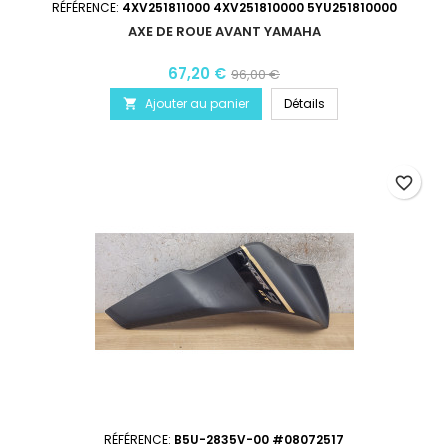
RÉFÉRENCE:
4XV251811000 4XV251810000 5YU251810000
AXE DE ROUE AVANT YAMAHA
67,20 €
96,00 €
Ajouter au panier
Détails

favorite_border
RÉFÉRENCE:
B5U-2835V-00 #08072517