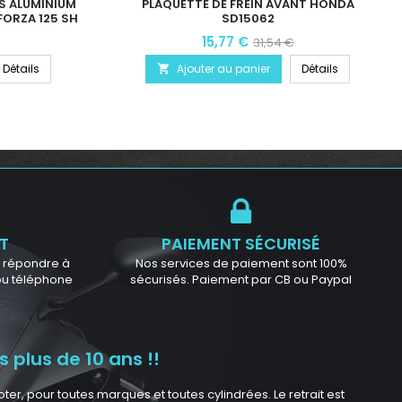
TS ALUMINIUM
PLAQUETTE DE FREIN AVANT HONDA
FORZA 125 SH
SD15062
15,77 €
31,54 €
Détails
Ajouter au panier
Détails

T
PAIEMENT SÉCURISÉ
ur répondre à
Nos services de paiement sont 100%
 ou téléphone
sécurisés. Paiement par CB ou Paypal
 plus de 10 ans !!
r, pour toutes marques et toutes cylindrées. Le retrait est