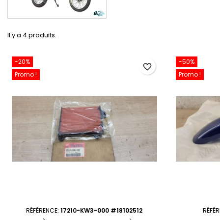
Il y a 4 produits.
-20%
-50%
favorite_border
Promo !
Promo !
RÉFÉRENCE:
17210-KW3-000 #18102512
RÉFÉ