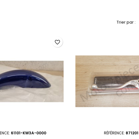
Trier par :
favorite_border
RENCE:
61101-KW3A-0000
RÉFÉRENCE:
871201