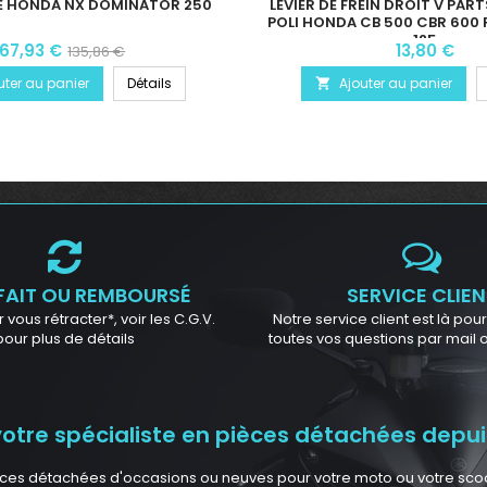
E HONDA NX DOMINATOR 250
LEVIER DE FREIN DROIT V PAR
POLI HONDA CB 500 CBR 600 
125
67,93 €
13,80 €
135,86 €
uter au panier
Détails
Ajouter au panier

FAIT OU REMBOURSÉ
SERVICE CLIEN
 vous rétracter*, voir les C.G.V.
Notre service client est là po
pour plus de détails
toutes vos questions par mail
tre spécialiste en pièces détachées depuis
ces détachées d'occasions ou neuves pour votre moto ou votre scoote