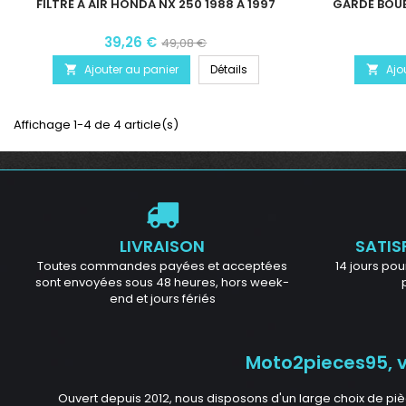
FILTRE À AIR HONDA NX 250 1988 À 1997
GARDE BOU
39,26 €
49,08 €
Ajouter au panier
Détails
Ajo


Affichage 1-4 de 4 article(s)
LIVRAISON
SATIS
Toutes commandes payées et acceptées
14 jours pour
sont envoyées sous 48 heures, hors week-
end et jours fériés
Moto2pieces95, vo
Ouvert depuis 2012, nous disposons d'un large choix de piè