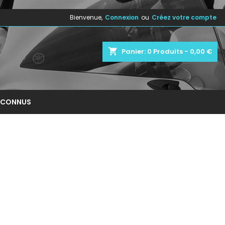
Bienvenue,
Connexion
ou
Créez votre compte
×
×
×
×
shopping_cart
Panier:
0
Produits - 0,00 €
)
n
NCONNUS
s