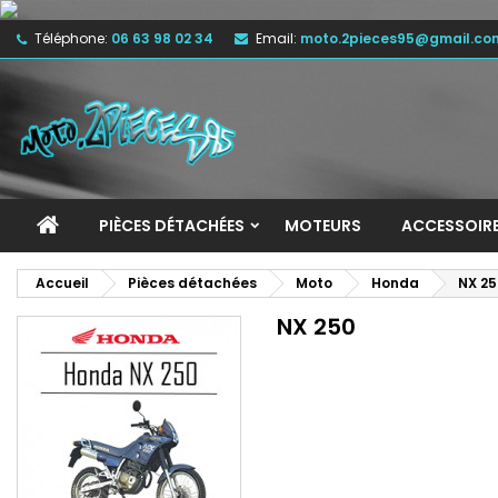
Téléphone:
06 63 98 02 34
Email:
moto.2pieces95@gmail.co
M
(
C
C
add_circle_outline
((
Vo
No
d'e
PIÈCES DÉTACHÉES
MOTEURS
ACCESSOIR
Accueil
Pièces détachées
Moto
Honda
NX 25
NX 250