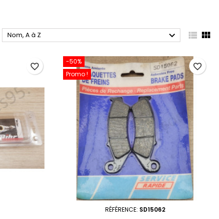



Nom, A à Z
-50%
favorite_border
favorite_border
Promo !
RÉFÉRENCE:
SD15062