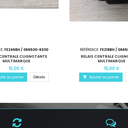
CE:
FE246BH / 066500-6300
RÉFÉRENCE:
FE218BH / 066
 CENTRALE CLIGNOTANTE
RELAIS CENTRALE CLIG
MULTIMARQUE
MULTIMARQUE
15,00 €
15,00 €
uter au panier
Détails
Ajouter au panier
