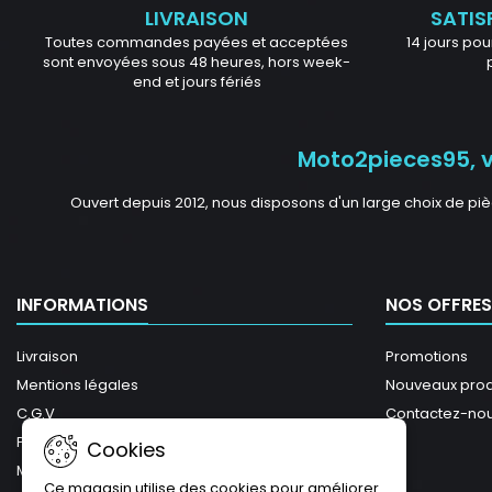
LIVRAISON
SATIS
Toutes commandes payées et acceptées
14 jours pour
sont envoyées sous 48 heures, hors week-
end et jours fériés
Moto2pieces95, vo
Ouvert depuis 2012, nous disposons d'un large choix de piè
INFORMATIONS
NOS OFFRES
Livraison
Promotions
Mentions légales
Nouveaux prod
C.G.V
Contactez-no
Plan du site
Cookies
Magasins
Ce magasin utilise des cookies pour améliorer