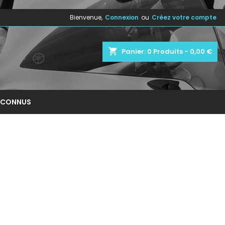
Bienvenue,
Connexion
ou
Créez votre compte
×
×
×
×
shopping_cart
Panier:
0
Produits - 0,00 €
)
n
NCONNUS
s