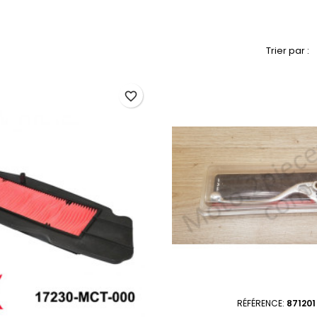
Trier par :
favorite_border
RÉFÉRENCE:
871201