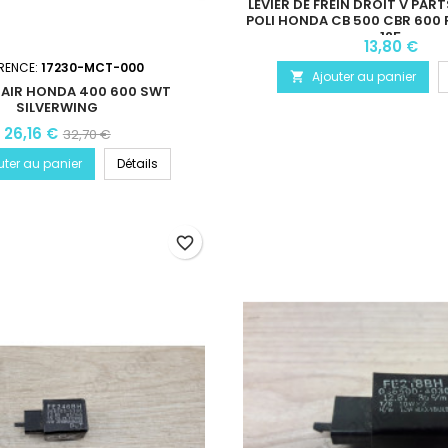
LEVIER DE FREIN DROIT V PAR
POLI HONDA CB 500 CBR 600 
125
13,80 €
RENCE:
17230-MCT-000
Ajouter au panier

À AIR HONDA 400 600 SWT
SILVERWING
26,16 €
32,70 €
uter au panier
Détails
favorite_border