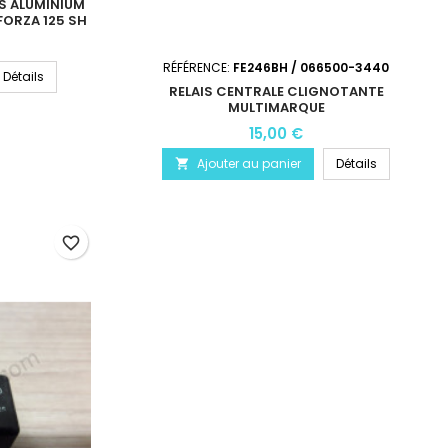
TS ALUMINIUM
FORZA 125 SH
RÉFÉRENCE:
FE246BH / 066500-3440
Détails
RELAIS CENTRALE CLIGNOTANTE
MULTIMARQUE
15,00 €
Ajouter au panier
Détails

favorite_border