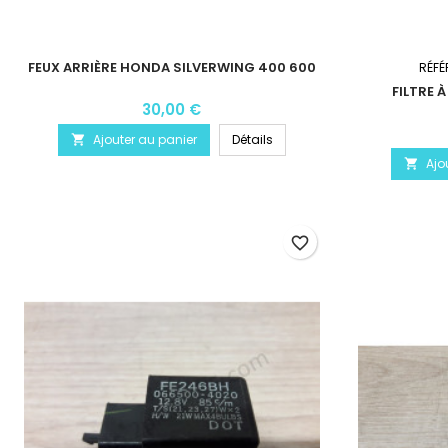
FEUX ARRIÈRE HONDA SILVERWING 400 600
RÉFÉ
FILTRE 
30,00 €
Ajouter au panier
Détails

Ajo

favorite_border