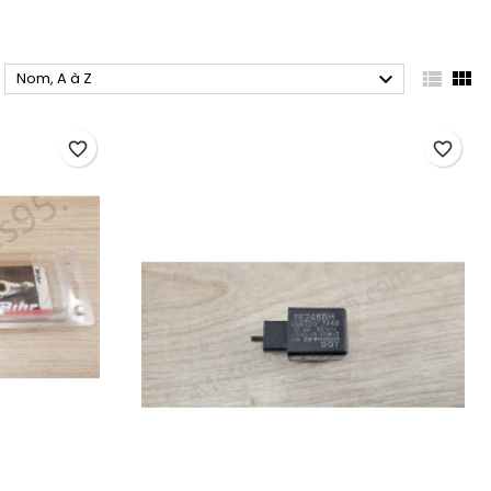



Nom, A à Z
favorite_border
favorite_border