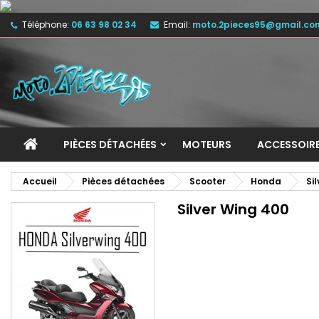
Téléphone:
06 63 98 02 34
Email:
moto.2pieces95@gmail.co
M
(
C
C
add_circle_outline
((
Vo
No
d'e
PIÈCES DÉTACHÉES
MOTEURS
ACCESSOIR
Accueil
Pièces détachées
Scooter
Honda
Si
Silver Wing 400