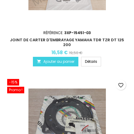
RÉFÉRENCE:
3XP-15451-03
JOINT DE CARTER D'EMBRAYAGE YAMAHA TDR TZR DT 125
200
16,58 €
19,50 €
Ajouter au panier
Détails

-15%
favorite_border
Promo !