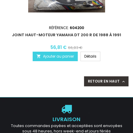
RÉFÉRENCE:
604200
JOINT HAUT-MOTEUR YAMAHA DT 200 R DE 1988 À 1991
56,81 €
66,83 €
Ajouter au panier
Détails

RETOUR EN HAUT

LIVRAISON
Toutes commandes payées et acceptées sont envoyées
sous 48 heures, hors week-end et jours fériés