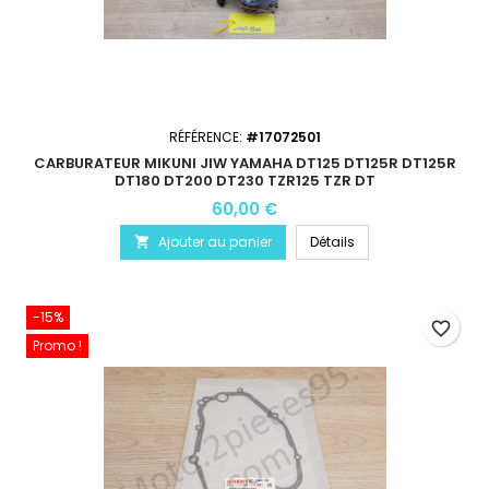
RÉFÉRENCE:
#17072501
CARBURATEUR MIKUNI JIW YAMAHA DT125 DT125R DT125R
DT180 DT200 DT230 TZR125 TZR DT
60,00 €
Ajouter au panier
Détails

-15%
favorite_border
Promo !