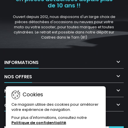
de 10 ans !!
Ouvert depuis 2012, nous disposons d'un large choix de
pièces détachées d'occasions ou neuves pour votre
moto ou votre scooter, pour toutes marques et toutes
cylindrées. Le retrait est possible dans notre dépôt sur
Castres dans le Tarn (81)

INFORMATIONS

NOS OFFRES

MON COMPTE
Cookies

Ce magasin utilise des cookies pour améliorer
CONTACT
votre expérience de navigation.
Pour plus d'informations, consultez notre
LETTRE D'INFORMATIONS
Politique de confidentialité
.