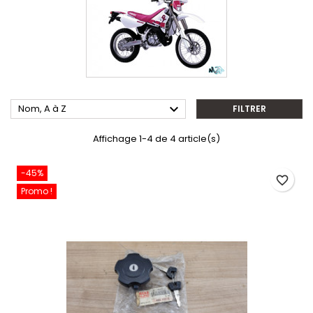

Nom, A à Z
FILTRER
Affichage 1-4 de 4 article(s)
-45%
favorite_border
Promo !