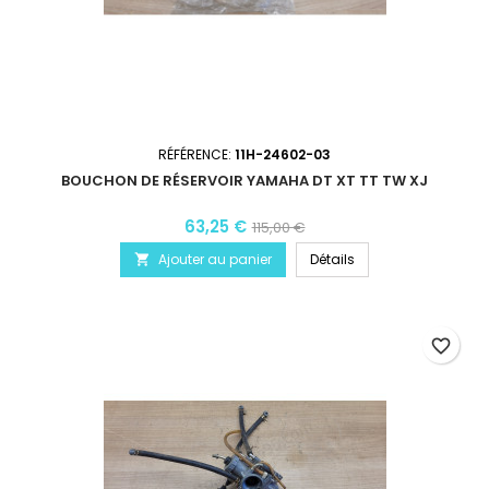
RÉFÉRENCE:
11H-24602-03
BOUCHON DE RÉSERVOIR YAMAHA DT XT TT TW XJ
63,25 €
115,00 €
Ajouter au panier
Détails

favorite_border