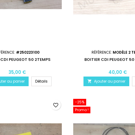
FÉRENCE:
#250223100
RÉFÉRENCE:
MODÈLE 2 
 CDI PEUGEOT 50 2TEMPS
BOITIER CDI PEUGEOT 5
35,00 €
40,00 €
uter au panier
Détails
Ajouter au panier

-25%
favorite_border
Promo !