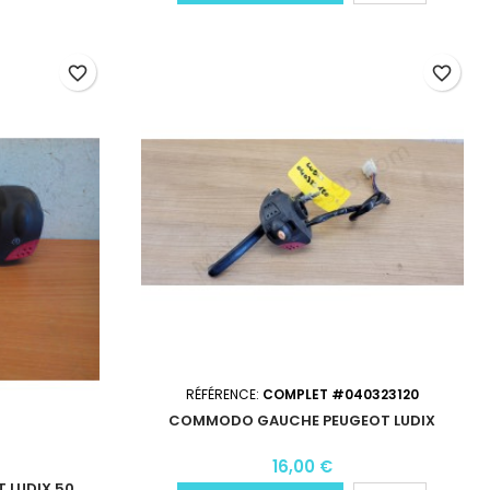
favorite_border
favorite_border
RÉFÉRENCE:
COMPLET #040323120
COMMODO GAUCHE PEUGEOT LUDIX
16,00 €
 LUDIX 50