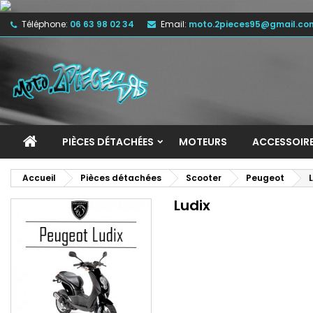
Téléphone:
06 63 98 02 34
Email:
moto.2pieces95@gmail.co
M
(
C
C
add_circle_outline
((
Vo
No
d'e
PIÈCES DÉTACHÉES
MOTEURS
ACCESSOIR
Accueil
Pièces détachées
Scooter
Peugeot
Ludix