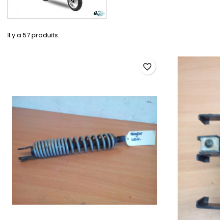
Il y a 57 produits.
favorite_border