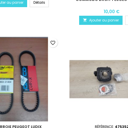
uter au panier
Détails
10,00 €
Ajouter au panier

favorite_border
RROIE PEUGEOT LUDIX
RÉFÉRENCE:
47535