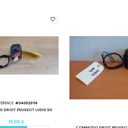
favorite_border
FÉRENCE:
#040323116
DROIT PEUGEOT LUDIX 50
10,00 €
COMMODO DROIT PEUGEOT