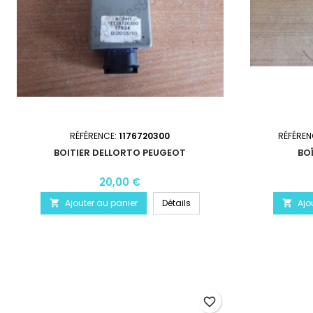
RÉFÉRENCE:
1176720300
RÉFÉREN
BOITIER DELLORTO PEUGEOT
BO
20,00 €
Ajouter au panier
Détails
Ajo


favorite_border