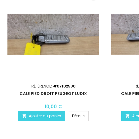
RÉFÉRENCE:
#07102580
R
CALE PIED DROIT PEUGEOT LUDIX
CALE PI
10,00 €
Ajouter au panier
Détails
Ajo

