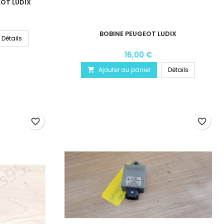
EOT LUDIX
BOBINE PEUGEOT LUDIX
Détails
16,00 €
Ajouter au panier
Détails

favorite_border
favorite_border