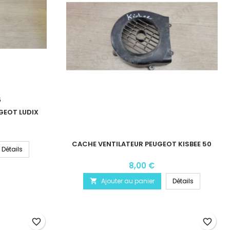
5
UGEOT LUDIX
CACHE VENTILATEUR PEUGEOT KISBEE 50
Détails
8,00 €
Ajouter au panier
Détails

favorite_border
favorite_border