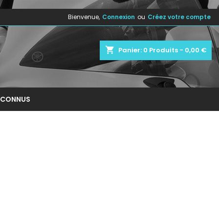
Bienvenue,
Connexion
ou
Créez votre compte
×
×
×
×
shopping_cart
Panier:
0
Produits - 0,00 €
)
n
NCONNUS
s