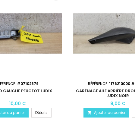
ÉFÉRENCE:
#07102579
RÉFÉRENCE:
1176210000 #
ED GAUCHE PEUGEOT LUDIX
CARÉNAGE AILE ARRIÈRE DRO
LUDIX NOIR
10,00 €
9,00 €
uter au panier
Détails
Ajouter au panier
