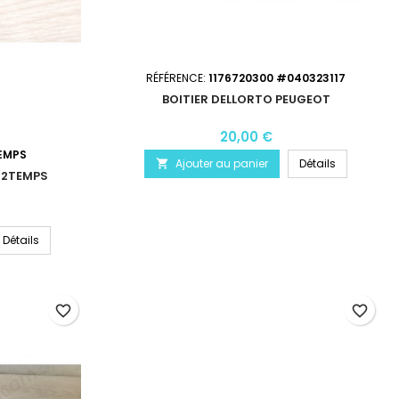
RÉFÉRENCE:
1176720300 #040323117
BOITIER DELLORTO PEUGEOT
20,00 €
TEMPS
Ajouter au panier
Détails

0 2TEMPS
Détails
favorite_border
favorite_border