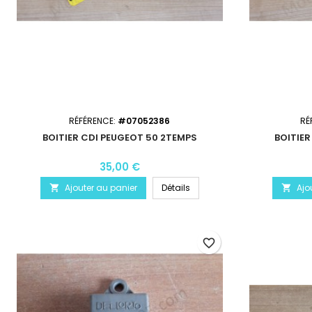
RÉFÉRENCE:
#07052386
RÉ
BOITIER CDI PEUGEOT 50 2TEMPS
BOITIER
35,00 €
Ajouter au panier
Détails
Ajo


favorite_border