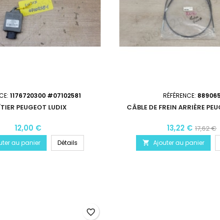
CE:
1176720300 #07102581
RÉFÉRENCE:
88906
ÎTIER PEUGEOT LUDIX
CÂBLE DE FREIN ARRIÈRE PE
12,00 €
13,22 €
17,62 €
uter au panier
Détails
Ajouter au panier

favorite_border