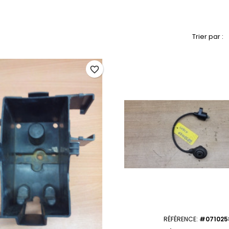
Trier par :
favorite_border
RÉFÉRENCE:
#071025