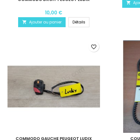
Ajo

10,00 €
Ajouter au panier
Détails

favorite_border
COMMODO GAUCHE PEUGEOT LUDIX
COU