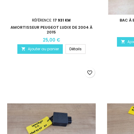
BAC À 
RÉFÉRENCE:
17 931 KM
AMORTISSEUR PEUGEOT LUDIX DE 2004 À
2015
25,00 €
Ajo

Ajouter au panier
Détails

favorite_border