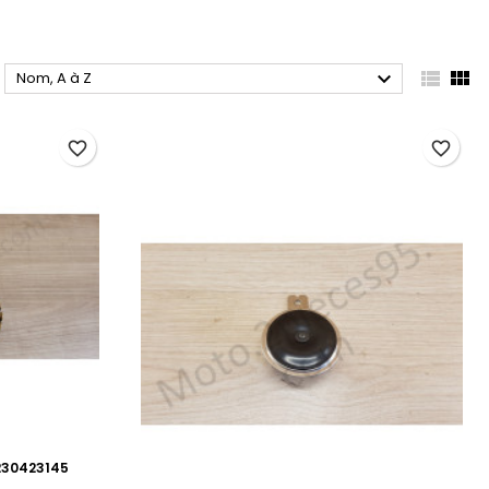



Nom, A à Z
favorite_border
favorite_border
230423145