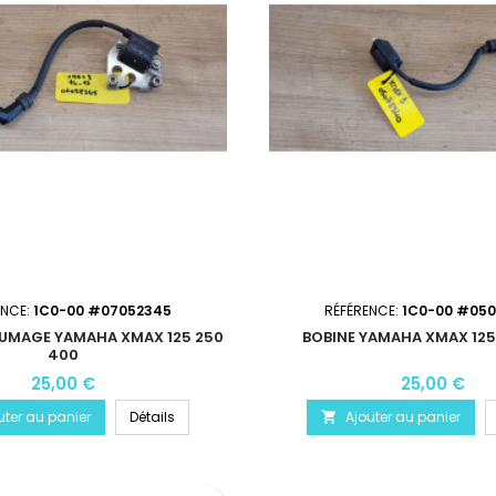
ENCE:
1C0-00 #07052345
RÉFÉRENCE:
1C0-00 #05
LUMAGE YAMAHA XMAX 125 250
BOBINE YAMAHA XMAX 125
400
25,00 €
25,00 €
uter au panier
Détails
Ajouter au panier
