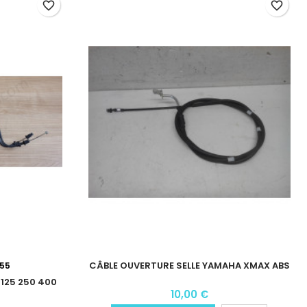
favorite_border
favorite_border
CÂBLE OUVERTURE SELLE YAMAHA XMAX ABS
55
125 250 400
10,00 €