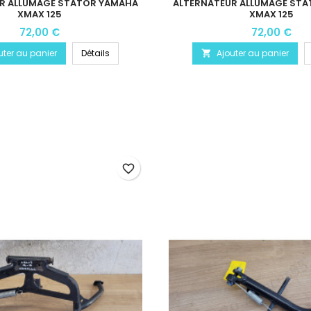
R ALLUMAGE STATOR YAMAHA
ALTERNATEUR ALLUMAGE ST
XMAX 125
XMAX 125
72,00 €
72,00 €
uter au panier
Détails
Ajouter au panier

favorite_border