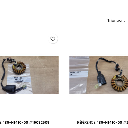
Trier par :
favorite_border
E:
1B9-H1410-00 #19092509
RÉFÉRENCE:
1B9-H1410-00 #