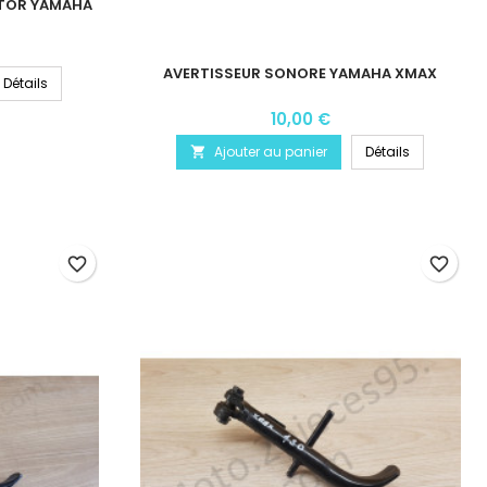
ATOR YAMAHA
AVERTISSEUR SONORE YAMAHA XMAX
Détails
10,00 €
Ajouter au panier
Détails

favorite_border
favorite_border