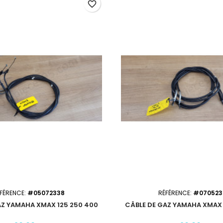
favorite_border
FÉRENCE:
#05072338
RÉFÉRENCE:
#070523
AZ YAMAHA XMAX 125 250 400
CÂBLE DE GAZ YAMAHA XMAX 