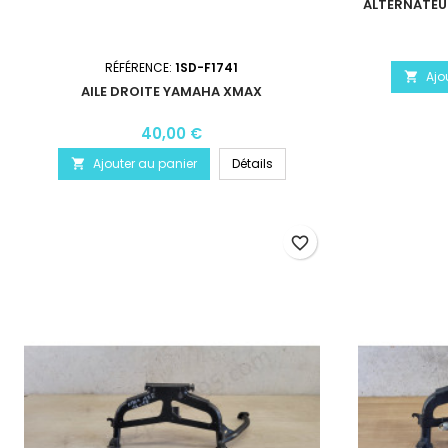
ALTERNATEU
RÉFÉRENCE:
1SD-F1741
Ajo

AILE DROITE YAMAHA XMAX
40,00 €
Ajouter au panier
Détails

favorite_border