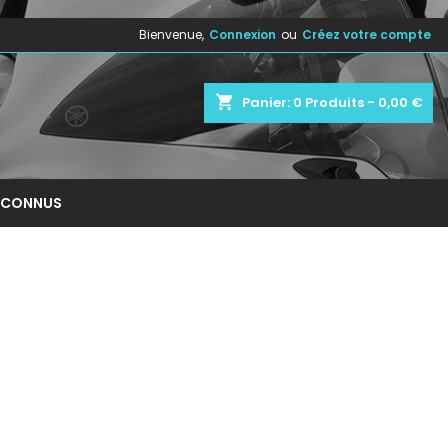
Bienvenue,
Connexion
ou
Créez votre compte
×
×
×
×
shopping_cart
Panier:
0
Produits - 0,00 €
)
n
NCONNUS
s