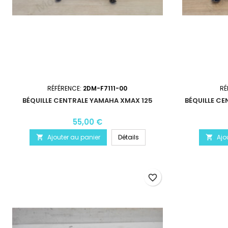
RÉFÉRENCE:
2DM-F7111-00
RÉ
BÉQUILLE CENTRALE YAMAHA XMAX 125
BÉQUILLE CE
55,00 €
Ajouter au panier
Détails
Ajo


favorite_border