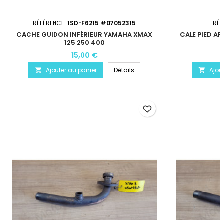
RÉFÉRENCE:
1SD-F6215 #07052315
RÉ
CACHE GUIDON INFÉRIEUR YAMAHA XMAX
CALE PIED 
125 250 400
15,00 €
Ajouter au panier
Détails
Ajo


favorite_border