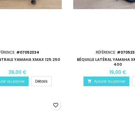
FÉRENCE:
#07052334
RÉFÉRENCE:
#070523
NTRALE YAMAHA XMAX 125 250
BÉQUILLE LATÉRAL YAMAHA X
400
38,00 €
19,00 €
uter au panier
Détails
Ajouter au panier

favorite_border