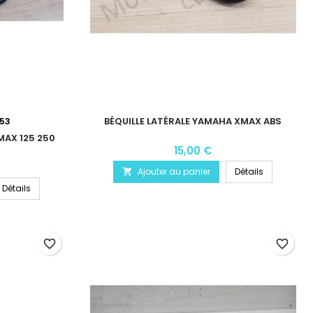
BÉQUILLE LATÉRALE YAMAHA XMAX ABS
53
MAX 125 250
15,00 €
Ajouter au panier
Détails

Détails
favorite_border
favorite_border