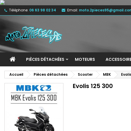
Téléphone:
06 63 98 02 34
Email:
moto.2pieces95@gmail.co
M
(
C
C
add_circle_outline
((
Vo
No
d'e
PIÈCES DÉTACHÉES
MOTEURS
ACCESSOIR
Accueil
Pièces détachées
Scooter
MBK
Evoli
Evolis 125 300