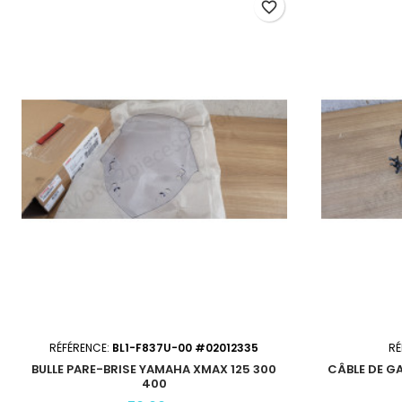
favorite_border
RÉFÉRENCE:
BL1-F837U-00 #02012335
RÉ
BULLE PARE-BRISE YAMAHA XMAX 125 300
CÂBLE DE G
400