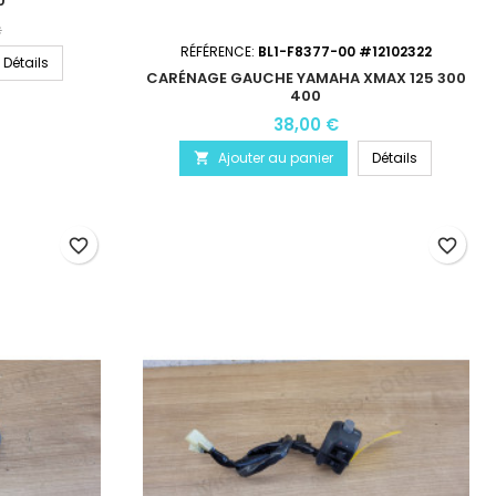
0
€
RÉFÉRENCE:
BL1-F8377-00 #12102322
Détails
CARÉNAGE GAUCHE YAMAHA XMAX 125 300
400
38,00 €
Ajouter au panier
Détails

favorite_border
favorite_border