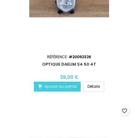
RÉFÉRENCE:
#20092326
OPTIQUE DAELIM S4 50 4T
39,00 €
Ajouter au panier
Détails

favorite_border