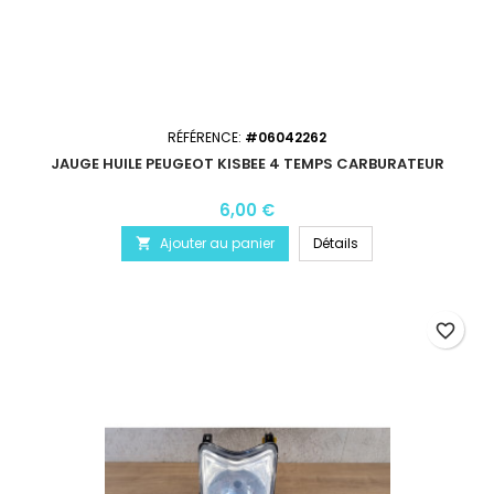
RÉFÉRENCE:
#06042262
JAUGE HUILE PEUGEOT KISBEE 4 TEMPS CARBURATEUR
6,00 €
Ajouter au panier
Détails

favorite_border