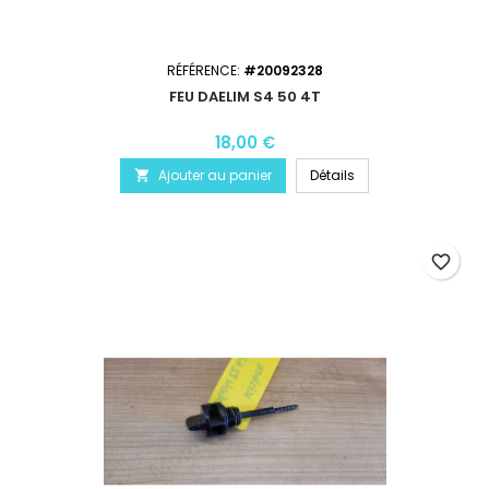
RÉFÉRENCE:
#20092328
FEU DAELIM S4 50 4T
18,00 €
Ajouter au panier
Détails

favorite_border