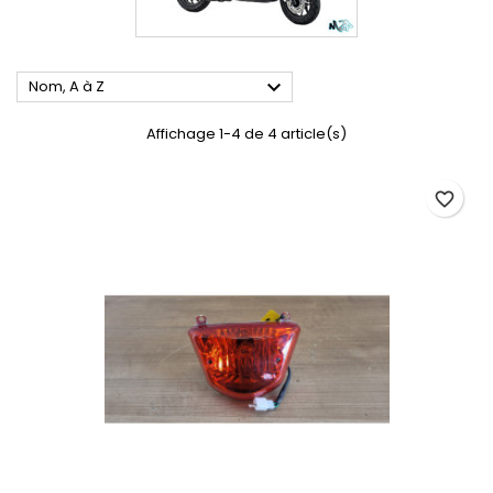

Nom, A à Z
Affichage 1-4 de 4 article(s)
favorite_border