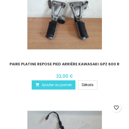
PAIRE PLATINE REPOSE PIED ARRIÈRE KAWASAKI GPZ 600 R
32,00 €
Ajouter au panier
Détails

favorite_border