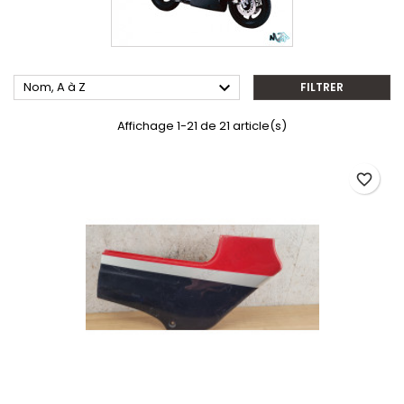

Nom, A à Z
FILTRER
Affichage 1-21 de 21 article(s)
favorite_border