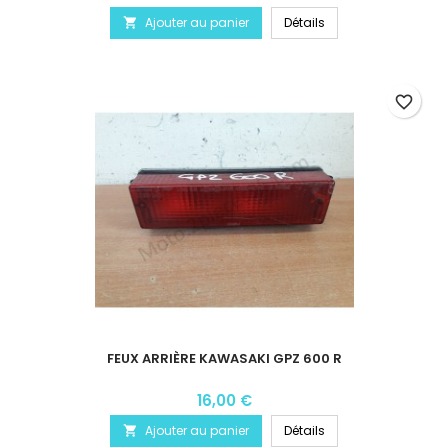
Ajouter au panier
Détails

favorite_border
FEUX ARRIÈRE KAWASAKI GPZ 600 R
16,00 €
Ajouter au panier
Détails
