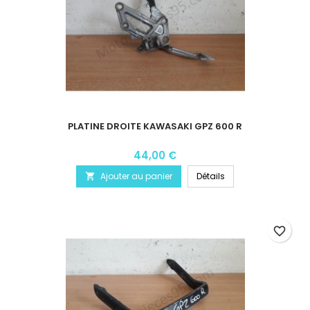
PLATINE DROITE KAWASAKI GPZ 600 R
44,00 €
Ajouter au panier
Détails

favorite_border