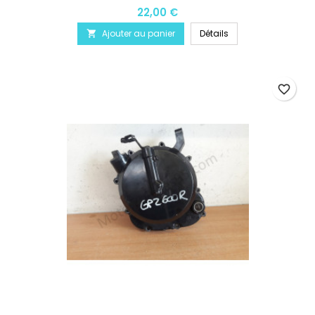
22,00 €
Ajouter au panier
Détails

favorite_border