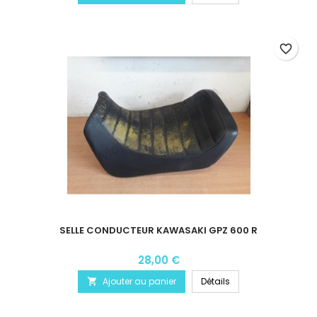
favorite_border
SELLE CONDUCTEUR KAWASAKI GPZ 600 R
28,00 €
Ajouter au panier
Détails
