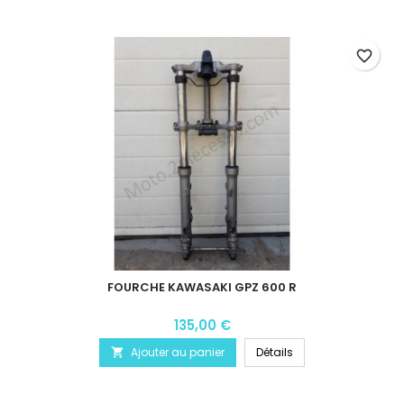
favorite_border
FOURCHE KAWASAKI GPZ 600 R
135,00 €
Ajouter au panier
Détails
