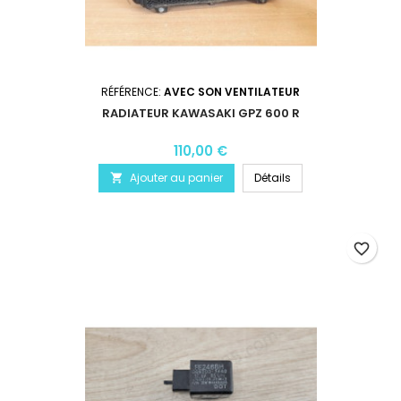
RÉFÉRENCE:
AVEC SON VENTILATEUR
RADIATEUR KAWASAKI GPZ 600 R
110,00 €
Ajouter au panier
Détails

favorite_border