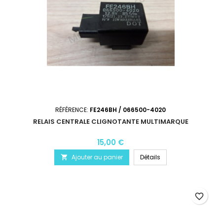
RÉFÉRENCE:
FE246BH / 066500-4020
RELAIS CENTRALE CLIGNOTANTE MULTIMARQUE
15,00 €
Ajouter au panier
Détails

favorite_border