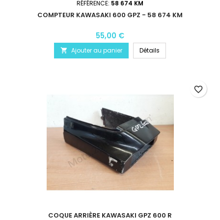
RÉFÉRENCE:
58 674 KM
COMPTEUR KAWASAKI 600 GPZ - 58 674 KM
55,00 €
Ajouter au panier
Détails

favorite_border
COQUE ARRIÈRE KAWASAKI GPZ 600 R