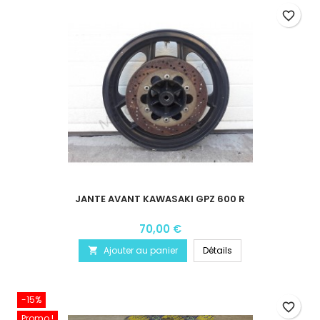
favorite_border
JANTE AVANT KAWASAKI GPZ 600 R
70,00 €
Ajouter au panier
Détails

-15%
favorite_border
Promo !