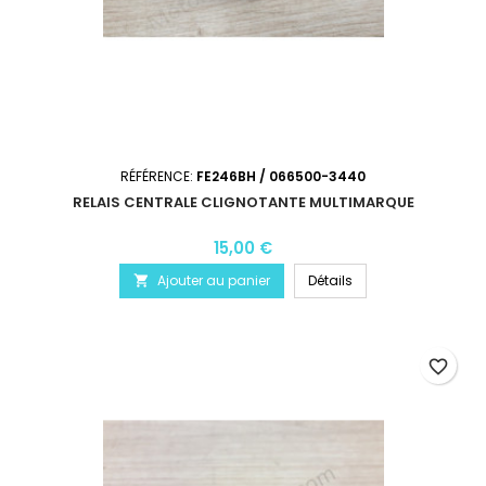
RÉFÉRENCE:
FE246BH / 066500-3440
RELAIS CENTRALE CLIGNOTANTE MULTIMARQUE
15,00 €
Ajouter au panier
Détails

favorite_border