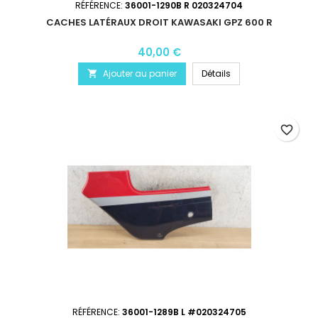
RÉFÉRENCE:
36001-1290B R 020324704
CACHES LATÉRAUX DROIT KAWASAKI GPZ 600 R
40,00 €
Ajouter au panier
Détails

favorite_border
RÉFÉRENCE:
36001-1289B L #020324705