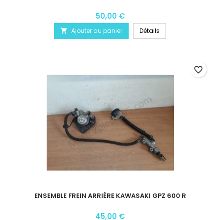
50,00 €
Ajouter au panier
Détails

favorite_border
ENSEMBLE FREIN ARRIÈRE KAWASAKI GPZ 600 R
45,00 €