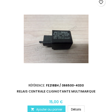
favorite_border
RÉFÉRENCE:
FE218BH / 066500-4030
RELAIS CENTRALE CLIGNOTANTE MULTIMARQUE
15,00 €
Ajouter au panier
Détails
