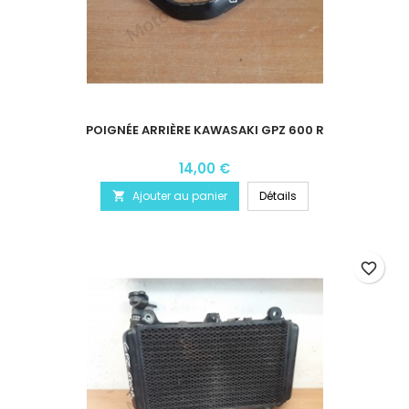
POIGNÉE ARRIÈRE KAWASAKI GPZ 600 R
14,00 €
Ajouter au panier
Détails

favorite_border