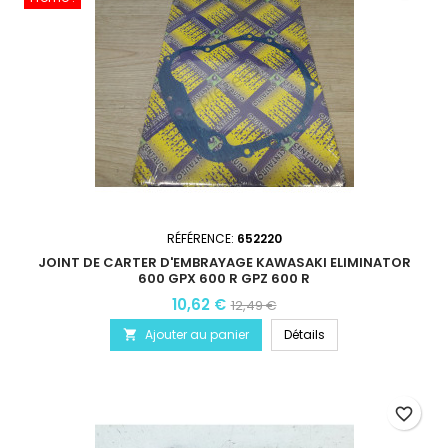
RÉFÉRENCE:
652220
JOINT DE CARTER D'EMBRAYAGE KAWASAKI ELIMINATOR
600 GPX 600 R GPZ 600 R
10,62 €
12,49 €
Ajouter au panier
Détails

favorite_border