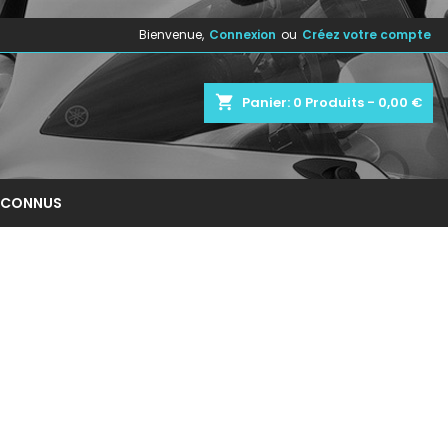
Bienvenue,
Connexion
ou
Créez votre compte
×
×
×
×
shopping_cart
Panier:
0
Produits - 0,00 €
)
n
NCONNUS
s