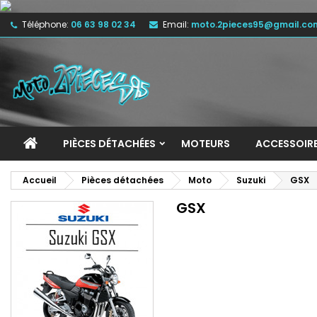
Téléphone:
06 63 98 02 34
Email:
moto.2pieces95@gmail.co
M
(
C
C
add_circle_outline
((
Vo
No
d'e
PIÈCES DÉTACHÉES
MOTEURS
ACCESSOIR
Accueil
Pièces détachées
Moto
Suzuki
GSX
GSX