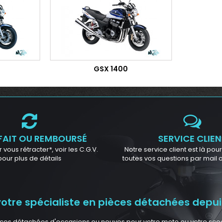
GSX 1400
FAIT OU REMBOURSÉ
SERVICE CLIEN
 vous rétracter*, voir les C.G.V.
Notre service client est là po
pour plus de détails
toutes vos questions par mail
tre spécialiste en pièces détachées depuis
ces détachées d'occasions ou neuves pour votre moto ou votre scoote