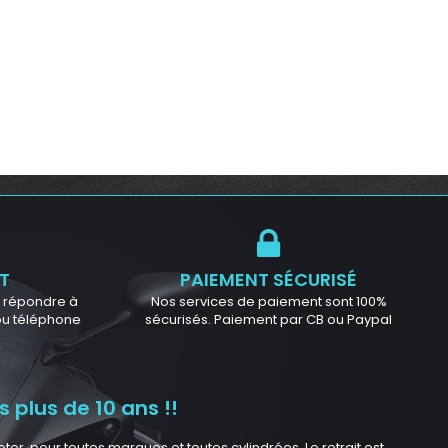
T
PAIEMENT SÉCURISÉ
ur répondre à
Nos services de paiement sont 100%
 ou téléphone
sécurisés. Paiement par CB ou Paypal
 plus de 10 ans !!
r, pour toutes marques et toutes cylindrées. Le retrait est