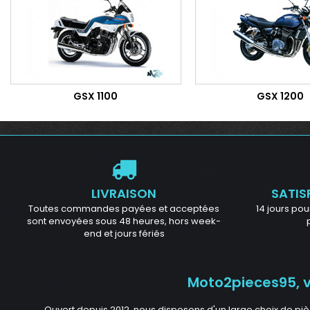
GSX 1100
GSX 1200
LIVRAISON
SATIS
Toutes commandes payées et acceptées
14 jours pour
sont envoyées sous 48 heures, hors week-
end et jours fériés
Moto2pieces95, vo
Ouvert depuis 2012, nous disposons d'un large choix de piè