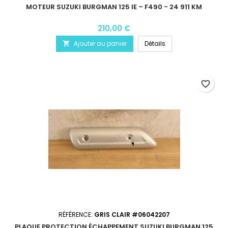
MOTEUR SUZUKI BURGMAN 125 IE – F490 - 24 911 KM
210,00 €
Ajouter au panier
Détails

favorite_border
RÉFÉRENCE:
GRIS CLAIR #06042207
PLAQUE PROTECTION ÉCHAPPEMENT SUZUKI BURGMAN 125