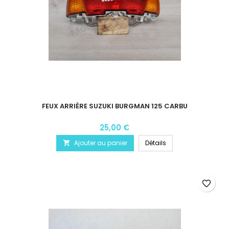
FEUX ARRIÈRE SUZUKI BURGMAN 125 CARBU
25,00 €
Ajouter au panier
Détails

favorite_border