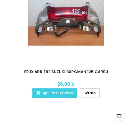
FEUX ARRIÈRE SUZUKI BURGMAN 125 CARBU
26,00 €
Ajouter au panier
Détails

favorite_border