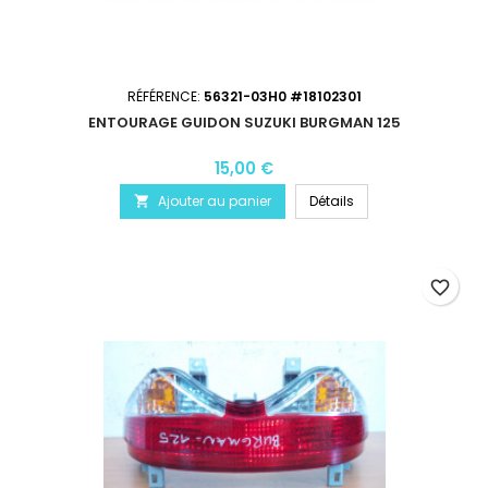
RÉFÉRENCE:
56321-03H0 #18102301
ENTOURAGE GUIDON SUZUKI BURGMAN 125
15,00 €
Ajouter au panier
Détails

favorite_border