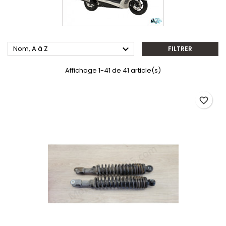

Nom, A à Z
FILTRER
Affichage 1-41 de 41 article(s)
favorite_border