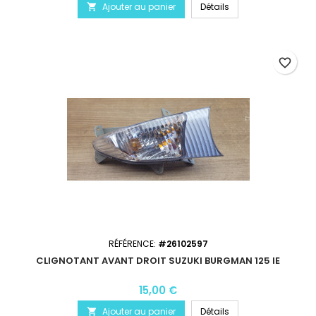
Ajouter au panier
Détails

favorite_border
RÉFÉRENCE:
#26102597
CLIGNOTANT AVANT DROIT SUZUKI BURGMAN 125 IE
15,00 €
Ajouter au panier
Détails
