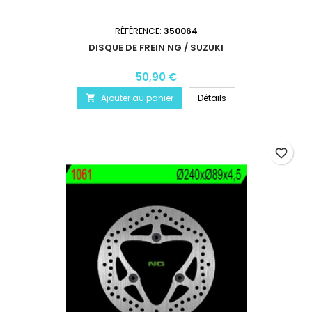
RÉFÉRENCE:
350064
DISQUE DE FREIN NG / SUZUKI
50,90 €
Ajouter au panier
Détails

favorite_border