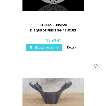
RÉFÉRENCE:
3501061
DISQUE DE FREIN NG / SUZUKI
53,90 €
Ajouter au panier
Détails

favorite_border