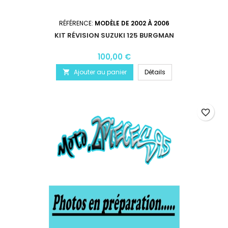
RÉFÉRENCE:
MODÈLE DE 2002 À 2006
KIT RÉVISION SUZUKI 125 BURGMAN
100,00 €
Ajouter au panier
Détails

favorite_border