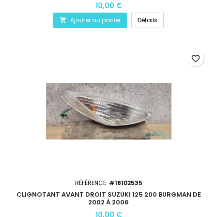
10,00 €
Ajouter au panier
Détails

favorite_border
RÉFÉRENCE:
#18102535
CLIGNOTANT AVANT DROIT SUZUKI 125 200 BURGMAN DE
2002 À 2006
10,00 €