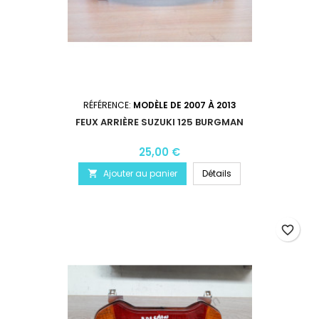
RÉFÉRENCE:
MODÈLE DE 2007 À 2013
FEUX ARRIÈRE SUZUKI 125 BURGMAN
25,00 €
Ajouter au panier
Détails

favorite_border