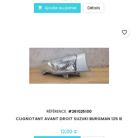
Ajouter au panier
Détails

favorite_border
RÉFÉRENCE:
#261025100
CLIGNOTANT AVANT DROIT SUZUKI BURGMAN 125 IE
12,00 €