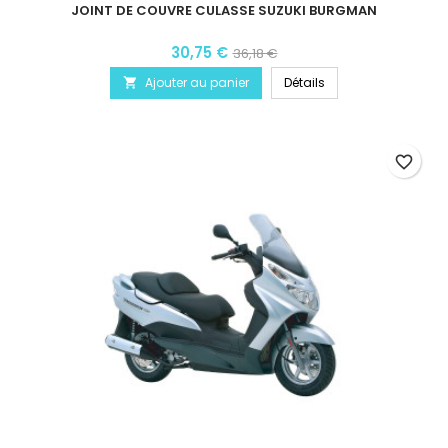
JOINT DE COUVRE CULASSE SUZUKI BURGMAN
30,75 €
36,18 €
Ajouter au panier
Détails

favorite_border