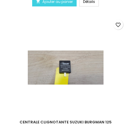
Ajouter au panier
Détails

favorite_border
CENTRALE CLIGNOTANTE SUZUKI BURGMAN 125