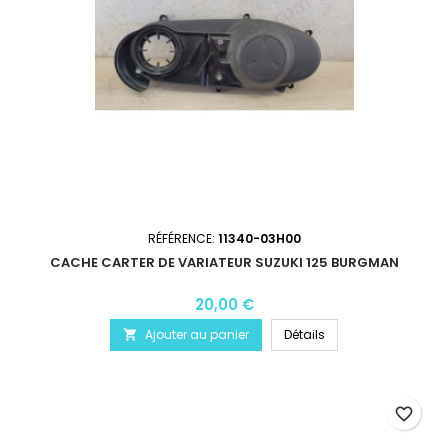
RÉFÉRENCE:
11340-03H00
CACHE CARTER DE VARIATEUR SUZUKI 125 BURGMAN
20,00 €
Ajouter au panier
Détails

favorite_border