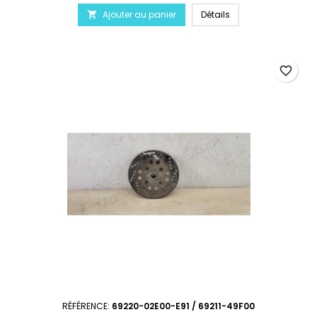
Ajouter au panier
Détails

favorite_border
RÉFÉRENCE:
69220-02E00-E91 / 69211-49F00