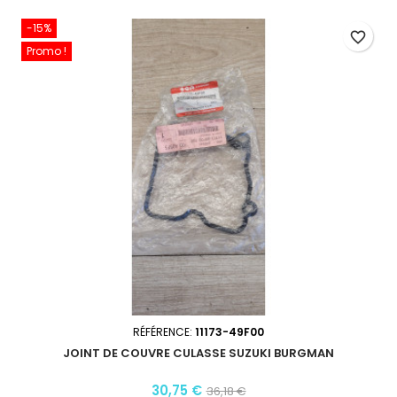
-15%
favorite_border
Promo !
RÉFÉRENCE:
11173-49F00
JOINT DE COUVRE CULASSE SUZUKI BURGMAN
30,75 €
36,18 €