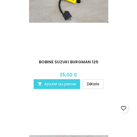
BOBINE SUZUKI BURGMAN 125
25,00 €
Ajouter au panier
Détails

favorite_border