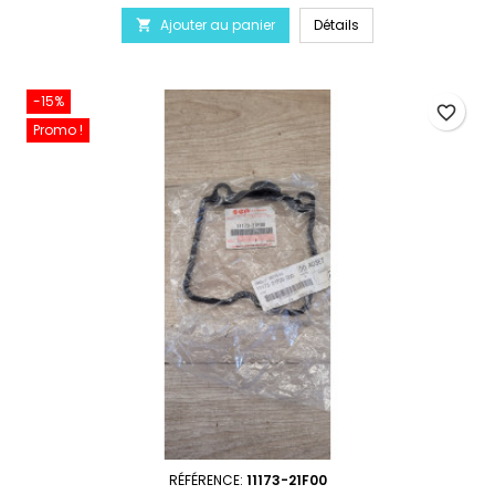
Ajouter au panier
Détails

-15%
favorite_border
Promo !
RÉFÉRENCE:
11173-21F00