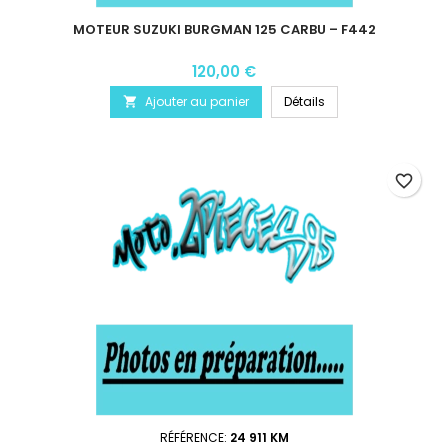
MOTEUR SUZUKI BURGMAN 125 CARBU – F442
120,00 €
Ajouter au panier
Détails

favorite_border
RÉFÉRENCE:
24 911 KM