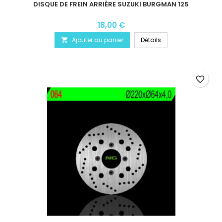
DISQUE DE FREIN ARRIÈRE SUZUKI BURGMAN 125
18,00 €
Ajouter au panier
Détails

favorite_border