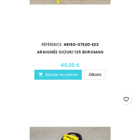
RÉFÉRENCE:
48150-07E00-EE3
ARAIGNÉE SUZUKI 125 BURGMAN
40,00 €
Ajouter au panier
Détails

favorite_border