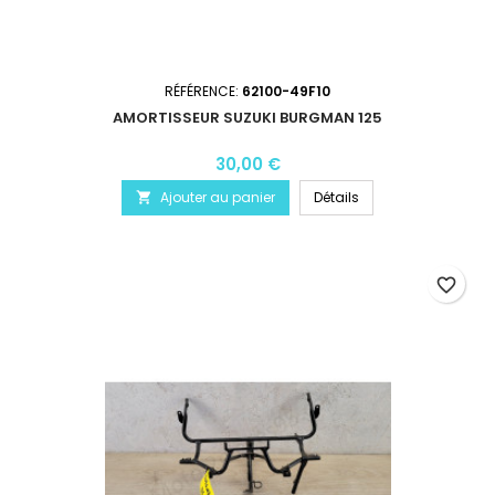
RÉFÉRENCE:
62100-49F10
AMORTISSEUR SUZUKI BURGMAN 125
30,00 €
Ajouter au panier
Détails

favorite_border