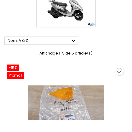

Nom, A à Z
Affichage 1-5 de 5 article(s)
-15%
favorite_border
Promo !