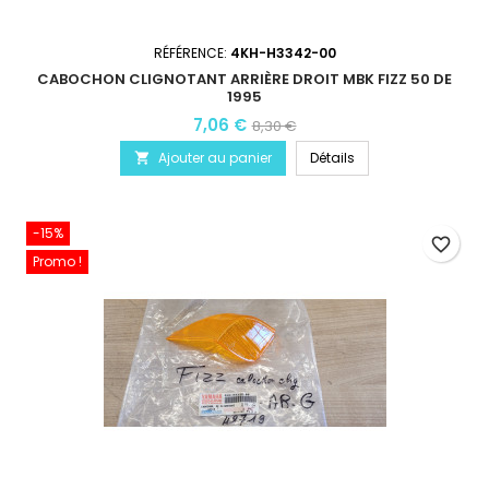
RÉFÉRENCE:
4KH-H3342-00
CABOCHON CLIGNOTANT ARRIÈRE DROIT MBK FIZZ 50 DE
1995
7,06 €
8,30 €
Ajouter au panier
Détails

-15%
favorite_border
Promo !