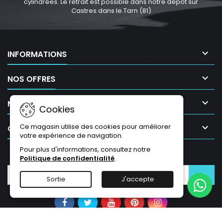
cylindrées. Le retrait est possible dans notre dépôt sur
Castres dans le Tarn (81)

INFORMATIONS

NOS OFFRES

MON COMPTE
Cookies

Ce magasin utilise des cookies pour améliorer
CONTACT
votre expérience de navigation.
Pour plus d'informations, consultez notre
LETTRE D'INFORMATIONS
Politique de confidentialité
.
Sortie
J'accepte