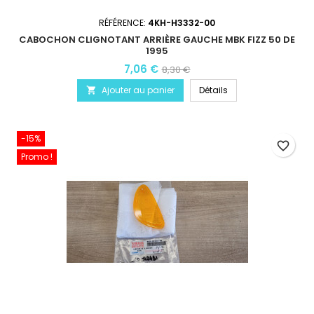
RÉFÉRENCE:
4KH-H3332-00
CABOCHON CLIGNOTANT ARRIÈRE GAUCHE MBK FIZZ 50 DE
1995
7,06 €
8,30 €
Ajouter au panier
Détails

-15%
favorite_border
Promo !