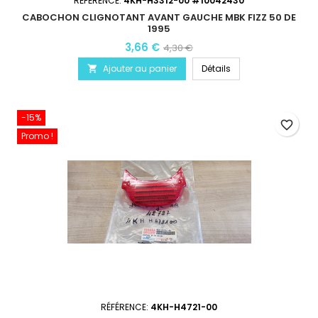
RÉFÉRENCE:
4KH-H3312-00 #10042430
CABOCHON CLIGNOTANT AVANT GAUCHE MBK FIZZ 50 DE
1995
3,66 €
4,30 €
Ajouter au panier
Détails

-15%
favorite_border
Promo !
RÉFÉRENCE:
4KH-H4721-00