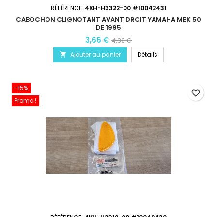
RÉFÉRENCE:
4KH-H3322-00 #10042431
CABOCHON CLIGNOTANT AVANT DROIT YAMAHA MBK 50
DE 1995
3,66 €
4,30 €
Ajouter au panier
Détails

-15%
favorite_border
Promo !