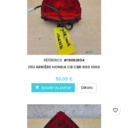
RÉFÉRENCE:
#19062634
FEU ARRIÈRE HONDA CB CBR 600 1000
50,00 €
Ajouter au panier
Détails

favorite_border