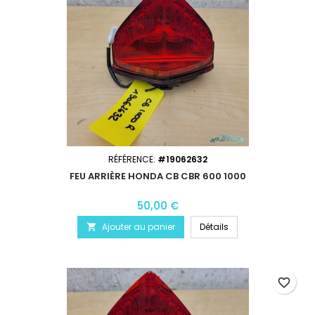
RÉFÉRENCE:
#19062632
FEU ARRIÈRE HONDA CB CBR 600 1000
50,00 €
Ajouter au panier
Détails

favorite_border