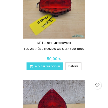
RÉFÉRENCE:
#19062631
FEU ARRIÈRE HONDA CB CBR 600 1000
50,00 €
Ajouter au panier
Détails

favorite_border