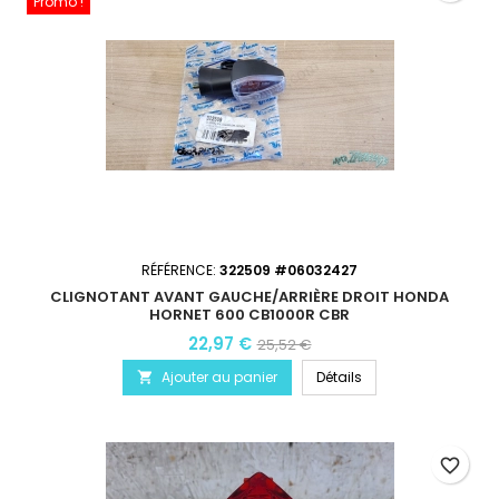
Promo !
RÉFÉRENCE:
322509 #06032427
CLIGNOTANT AVANT GAUCHE/ARRIÈRE DROIT HONDA
HORNET 600 CB1000R CBR
22,97 €
25,52 €
Ajouter au panier
Détails

favorite_border