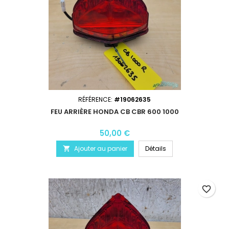
RÉFÉRENCE:
#19062635
FEU ARRIÈRE HONDA CB CBR 600 1000
50,00 €
Ajouter au panier
Détails

favorite_border