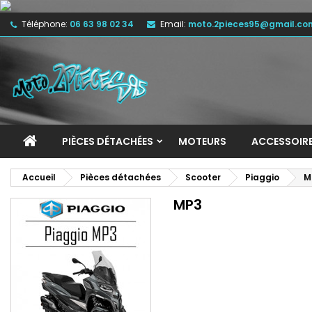
Téléphone:
06 63 98 02 34
Email:
moto.2pieces95@gmail.co
M
(
C
C
add_circle_outline
((
Vo
No
d'e
PIÈCES DÉTACHÉES
MOTEURS
ACCESSOIR
Accueil
Pièces détachées
Scooter
Piaggio
M
MP3