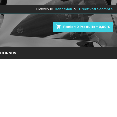
Bienvenue,
Connexion
ou
Créez votre compte
×
×
×
×
shopping_cart
Panier:
0
Produits - 0,00 €
)
n
NCONNUS
s