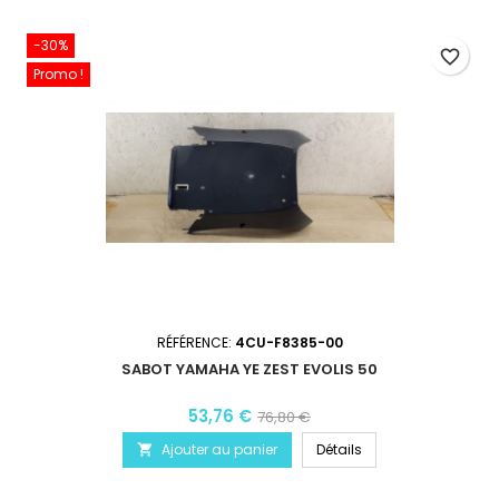
-30%
favorite_border
Promo !
RÉFÉRENCE:
4CU-F8385-00
SABOT YAMAHA YE ZEST EVOLIS 50
53,76 €
76,80 €
Ajouter au panier
Détails
