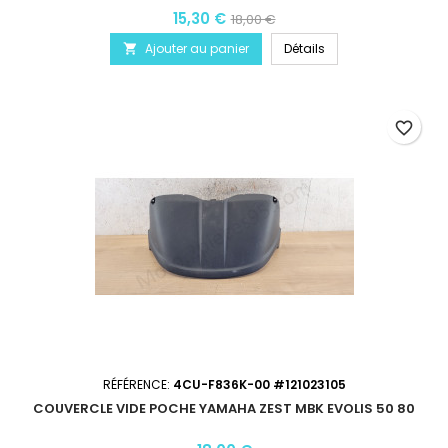
15,30 €
18,00 €
Ajouter au panier
Détails

favorite_border
RÉFÉRENCE:
4CU-F836K-00 #121023105
COUVERCLE VIDE POCHE YAMAHA ZEST MBK EVOLIS 50 80