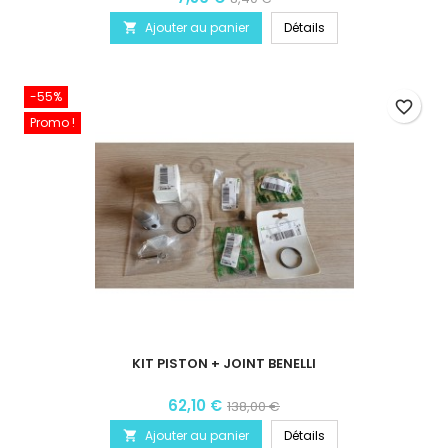
Ajouter au panier
Détails

-55%
favorite_border
Promo !
KIT PISTON + JOINT BENELLI
62,10 €
138,00 €
Ajouter au panier
Détails
