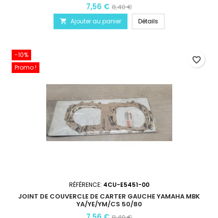
7,56 €
8,40 €
Ajouter au panier
Détails

-10%
favorite_border
Promo !
RÉFÉRENCE:
4CU-E5451-00
JOINT DE COUVERCLE DE CARTER GAUCHE YAMAHA MBK
YA/YE/YM/CS 50/80
7,56 €
8,40 €