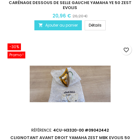
CARÉNAGE DESSOUS DE SELLE GAUCHE YAMAHA YE 50 ZEST
EVOLIS
20,96 €
26,20 €
Ajouter au panier
Détails

-30%
favorite_border
Promo !
RÉFÉRENCE:
4CU-H3320-00 #09042442
CLIGNOTANT AVANT DROIT YAMAHA ZEST MBK EVOLIS 50