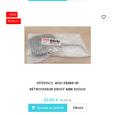
-50%
favorite_border
Promo !
RÉFÉRENCE:
4CU-F6290-01
RÉTROVISEUR DROIT MBK EVOLIS
20,60 €
41,20 €
Ajouter au panier
Détails
