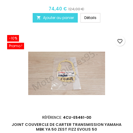
74,40 €
124,00 €
Ajouter au panier
Détails

-10%
favorite_border
Promo !
RÉFÉRENCE:
4CU-E5461-00
JOINT COUVERCLE DE CARTER TRANSMISSION YAMAHA
MBK YA 50 ZEST FIZZ EVOLIS 50