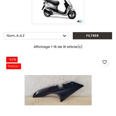

Nom, A à Z
FILTRER
Affichage 1-16 de 16 article(s)
-50%
favorite_border
Promo !