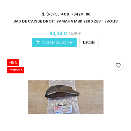
RÉFÉRENCE:
4CU-F842M-00
BAS DE CAISSE DROIT YAMAHA MBK YE80 ZEST EVOLIS
43,08 €
86,15 €
Ajouter au panier
Détails

-15%
favorite_border
Promo !