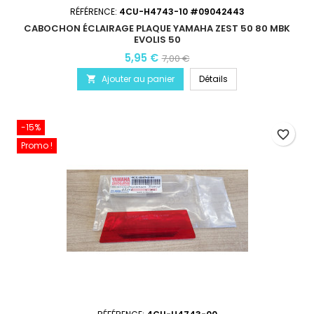
RÉFÉRENCE:
4CU-H4743-10 #09042443
CABOCHON ÉCLAIRAGE PLAQUE YAMAHA ZEST 50 80 MBK
EVOLIS 50
5,95 €
7,00 €
Ajouter au panier
Détails

-15%
favorite_border
Promo !