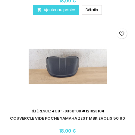
18,00 €
Ajouter au panier
Détails

favorite_border
RÉFÉRENCE:
4CU-F836K-00 #121023104
COUVERCLE VIDE POCHE YAMAHA ZEST MBK EVOLIS 50 80
18,00 €