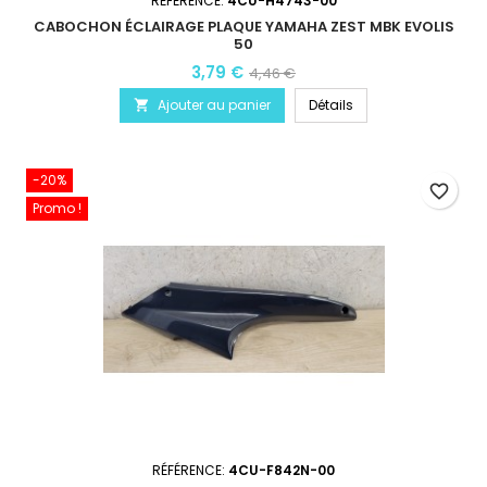
RÉFÉRENCE:
4CU-H4743-00
CABOCHON ÉCLAIRAGE PLAQUE YAMAHA ZEST MBK EVOLIS
50
3,79 €
4,46 €
Ajouter au panier
Détails

-20%
favorite_border
Promo !
RÉFÉRENCE:
4CU-F842N-00