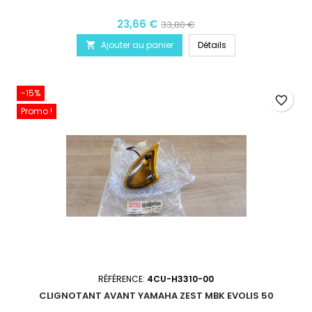
23,66 €
33,80 €
Ajouter au panier
Détails

-15%
favorite_border
Promo !
RÉFÉRENCE:
4CU-H3310-00
CLIGNOTANT AVANT YAMAHA ZEST MBK EVOLIS 50