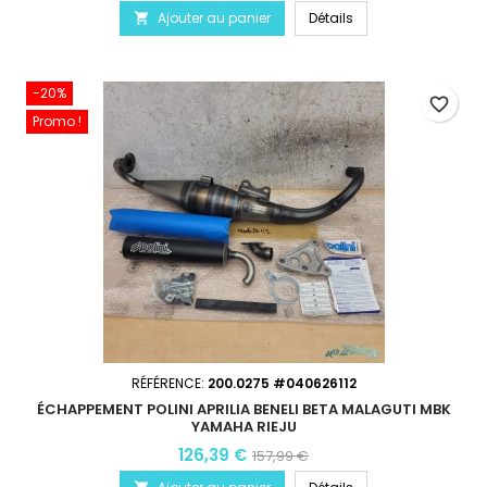
Ajouter au panier
Détails

-20%
favorite_border
Promo !
RÉFÉRENCE:
200.0275 #040626112
ÉCHAPPEMENT POLINI APRILIA BENELI BETA MALAGUTI MBK
YAMAHA RIEJU
126,39 €
157,99 €