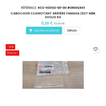
RÉFÉRENCE:
4CU-H3342-00-00 #09042441
CABOCHON CLIGNOTANT ARRIÈRE YAMAHA ZEST MBK
EVOLIS 50
11,39 €
13,40 €
Ajouter au panier
Détails

-15%
favorite_border
Promo !