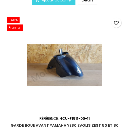
Ajouter au panier
Détails

-40%
favorite_border
Promo !
RÉFÉRENCE:
4CU-F1511-00-11
GARDE BOUE AVANT YAMAHA YE80 EVOLIS ZEST 50 ET 80