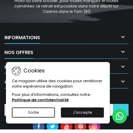
moto ou votre scooter, pour toutes marques et toutes
cylindrées. Le retrait est possible dans notre dépôt sur
Castres dans le Tarn (81)

INFORMATIONS

NOS OFFRES

MON COMPTE
Cookies

Ce magasin utilise des cookies pour améliorer
CONTACT
votre expérience de navigation.
Pour plus d'informations, consultez notre
LETTRE D'INFORMATIONS
Politique de confidentialité
.
Sortie
J'accepte