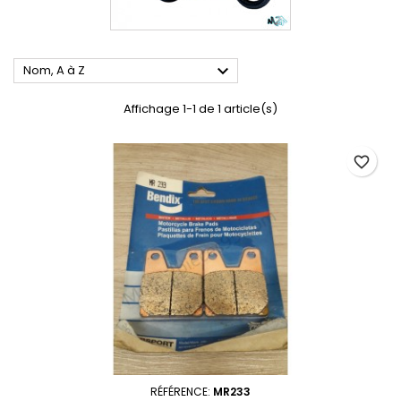

Nom, A à Z
Affichage 1-1 de 1 article(s)
favorite_border
RÉFÉRENCE:
MR233