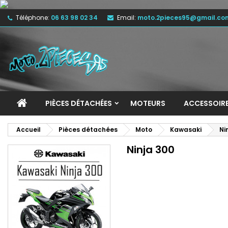
Téléphone:
06 63 98 02 34
Email:
moto.2pieces95@gmail.co
M
(
C
C
add_circle_outline
((
Vo
No
d'e
PIÈCES DÉTACHÉES
MOTEURS
ACCESSOIR
Accueil
Pièces détachées
Moto
Kawasaki
Ni
Ninja 300