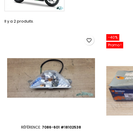
Il y a 2 produits.
-40%
favorite_border
Promo !
RÉFÉRENCE:
7086-601 #18102538