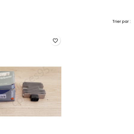
Trier par :
favorite_border