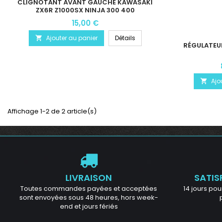
CLIGNOTANT AVANT GAUCHE KAWASAKI
ZX6R Z1000SX NINJA 300 400
15,00 €
Ajouter au panier
Détails

RÉGULATEU
Ajo

Affichage 1-2 de 2 article(s)
LIVRAISON
SATIS
Toutes commandes payées et acceptées
14 jours pour
sont envoyées sous 48 heures, hors week-
end et jours fériés