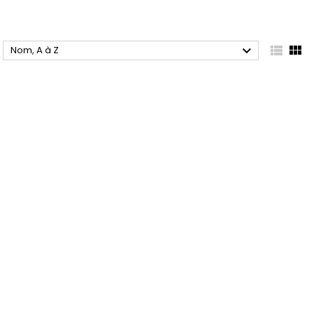



Nom, A à Z