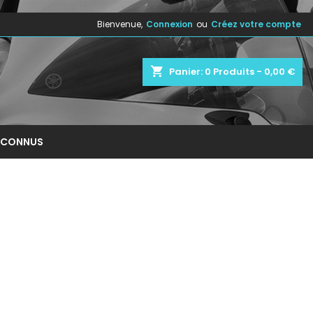
Bienvenue,
Connexion
ou
Créez votre compte
×
×
×
×
shopping_cart
Panier:
0
Produits - 0,00 €
)
n
NCONNUS
s