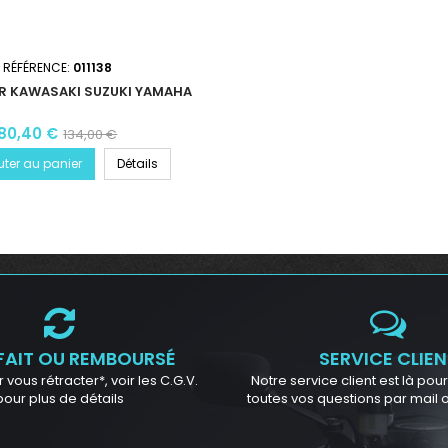
RÉFÉRENCE:
011138
R KAWASAKI SUZUKI YAMAHA
80,40 €
134,00 €
uter au panier
Détails
FAIT OU REMBOURSÉ
SERVICE CLIEN
 vous rétracter*, voir les C.G.V.
Notre service client est là po
pour plus de détails
toutes vos questions par mail