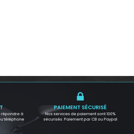
T
PAIEMENT SÉCURISÉ
ur répondre à
Nos services de paiement sont 100%
 ou téléphone
sécurisés. Paiement par CB ou Paypal