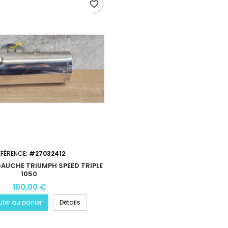
favorite_border
ÉFÉRENCE:
#27032412
GAUCHE TRIUMPH SPEED TRIPLE
1050
100,00 €
uter au panier
Détails