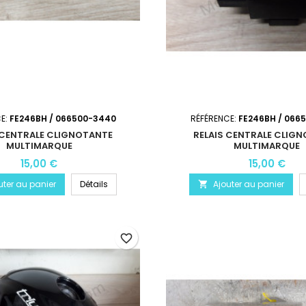
CE:
FE246BH / 066500-3440
RÉFÉRENCE:
FE246BH / 066
 CENTRALE CLIGNOTANTE
RELAIS CENTRALE CLIG
MULTIMARQUE
MULTIMARQUE
15,00 €
15,00 €
uter au panier
Détails
Ajouter au panier

favorite_border