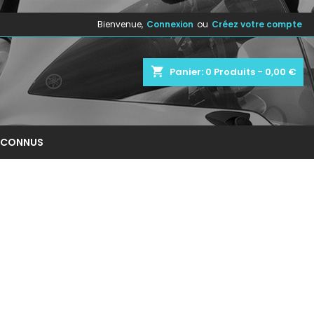
Bienvenue,
Connexion
ou
Créez votre compte
×
×
×
×
shopping_cart
Panier:
0
Produits - 0,00 €
)
n
NCONNUS
s