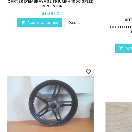
CARTER D'EMBRAYAGE TRIUMPH 1050 SPEED
TRIPLE NOIR
40,00 €
RÉF
Ajouter au panier
Détails

COLLECTEU
Ajo

favorite_border