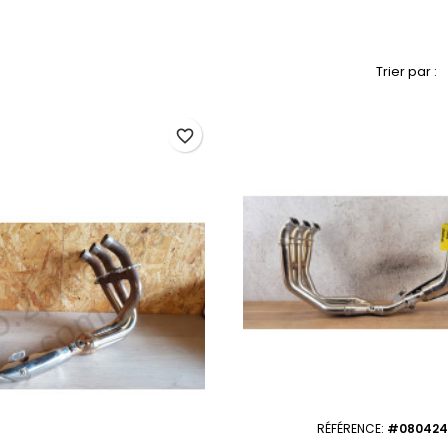
Trier par :
favorite_border
RÉFÉRENCE:
#080424