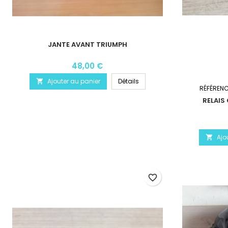
JANTE AVANT TRIUMPH
48,00 €
Ajouter au panier
Détails

RÉFÉREN
RELAIS
Ajo

favorite_border