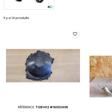
Il y a 14 produits.
favorite_border
RÉFÉRENCE:
T1261412 #16032406