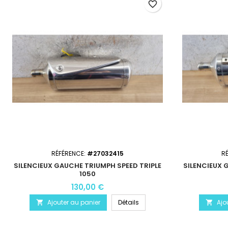
favorite_border
RÉFÉRENCE:
#27032415
R
SILENCIEUX GAUCHE TRIUMPH SPEED TRIPLE
SILENCIEUX 
1050
130,00 €
Ajouter au panier
Détails
Ajo

