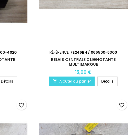
500-4020
RÉFÉRENCE:
FE246BH / 066500-6300
NOTANTE
RELAIS CENTRALE CLIGNOTANTE
MULTIMARQUE
15,00 €
Détails
Ajouter au panier
Détails

favorite_border
favorite_border