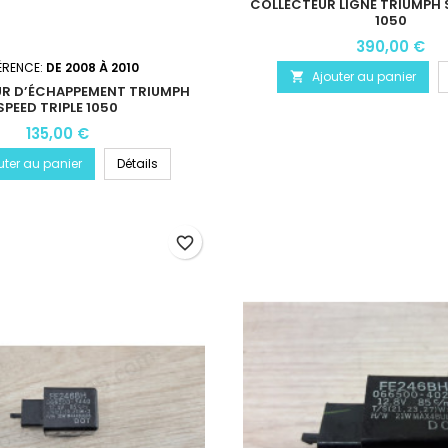
COLLECTEUR LIGNE TRIUMPH S
1050
390,00 €
ÉRENCE:
DE 2008 À 2010
Ajouter au panier

R D’ÉCHAPPEMENT TRIUMPH
SPEED TRIPLE 1050
135,00 €
uter au panier
Détails
favorite_border