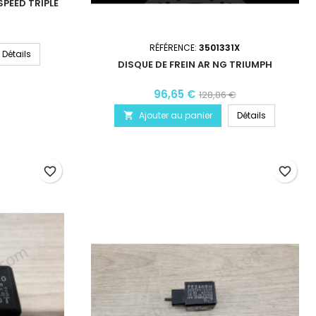
PEED TRIPLE
RÉFÉRENCE:
3501331X
Détails
DISQUE DE FREIN AR NG TRIUMPH
96,65 €
128,86 €
Ajouter au panier
Détails

favorite_border
favorite_border