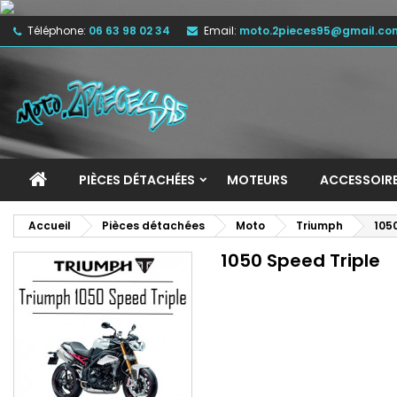
Téléphone:
06 63 98 02 34
Email:
moto.2pieces95@gmail.co
M
(
C
C
add_circle_outline
((
Vo
No
d'e
PIÈCES DÉTACHÉES
MOTEURS
ACCESSOIR
Accueil
Pièces détachées
Moto
Triumph
105
1050 Speed Triple