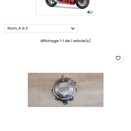

Nom, A à Z
Affichage 1-1 de 1 article(s)
favorite_border