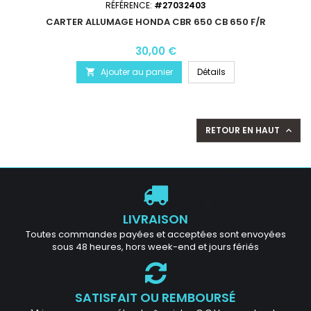
RÉFÉRENCE:
#27032403
CARTER ALLUMAGE HONDA CBR 650 CB 650 F/R
30,00 €
Ajouter au panier
Détails

RETOUR EN HAUT

LIVRAISON
Toutes commandes payées et acceptées sont envoyées
sous 48 heures, hors week-end et jours fériés
SATISFAIT OU REMBOURSÉ