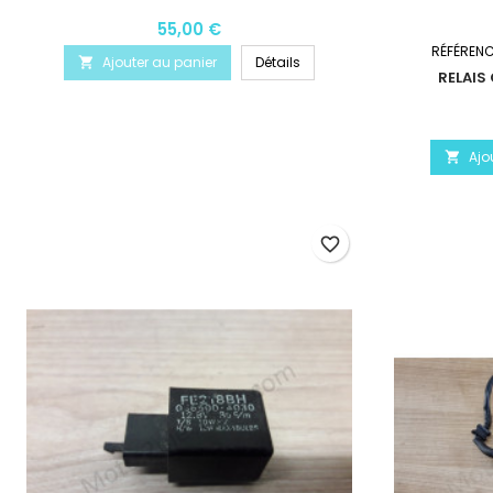
55,00 €
RÉFÉREN
Ajouter au panier
Détails

RELAIS
Ajo

favorite_border