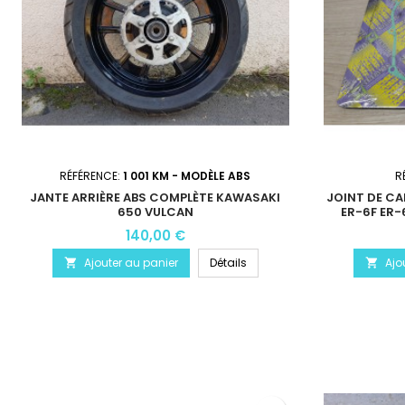
RÉFÉRENCE:
1 001 KM - MODÈLE ABS
R
JANTE ARRIÈRE ABS COMPLÈTE KAWASAKI
JOINT DE C
650 VULCAN
ER-6F ER-
140,00 €
Ajouter au panier
Détails
Ajo

