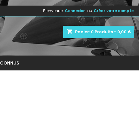
Bienvenue,
Connexion
ou
Créez votre compte
×
×
×
×
shopping_cart
Panier:
0
Produits - 0,00 €
)
n
NCONNUS
s