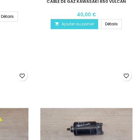
CÂBLE DE GAZ KAWASAKI 650 VULCAN
40,00 €
Détails
Ajouter au panier
Détails

favorite_border
favorite_border