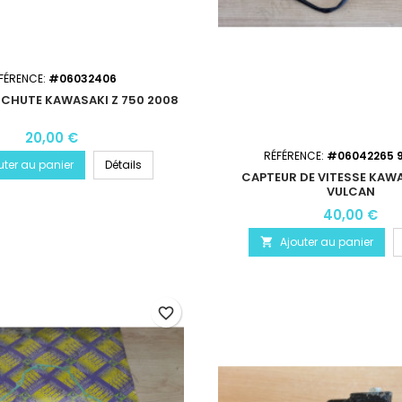
FÉRENCE:
#06032406
 CHUTE KAWASAKI Z 750 2008
20,00 €
RÉFÉRENCE:
#06042265 
uter au panier
Détails
CAPTEUR DE VITESSE KAW
VULCAN
40,00 €
Ajouter au panier

favorite_border