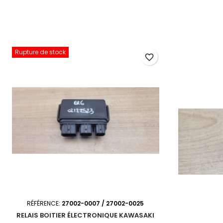
Rupture de stock
favorite_border
RÉFÉRENCE:
27002-0007 / 27002-0025
RELAIS BOITIER ÉLECTRONIQUE KAWASAKI