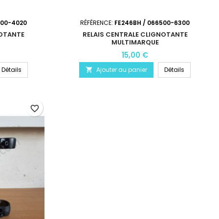
500-4020
RÉFÉRENCE:
FE246BH / 066500-6300
NOTANTE
RELAIS CENTRALE CLIGNOTANTE
MULTIMARQUE
15,00 €
Détails
Ajouter au panier
Détails

favorite_border