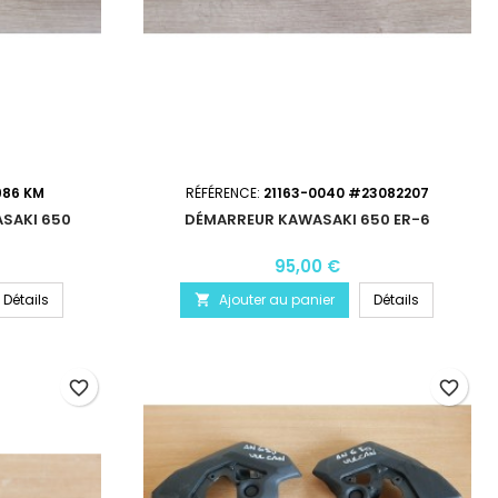
986 KM
RÉFÉRENCE:
21163-0040 #23082207
ASAKI 650
DÉMARREUR KAWASAKI 650 ER-6
95,00 €
Détails
Ajouter au panier
Détails

favorite_border
favorite_border