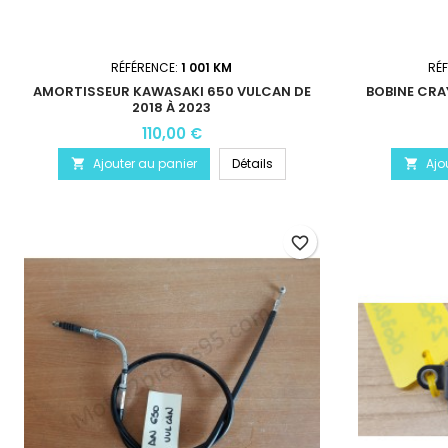
RÉFÉRENCE:
1 001 KM
RÉ
AMORTISSEUR KAWASAKI 650 VULCAN DE
BOBINE CR
2018 À 2023
110,00 €
Ajouter au panier
Détails
Ajo


favorite_border