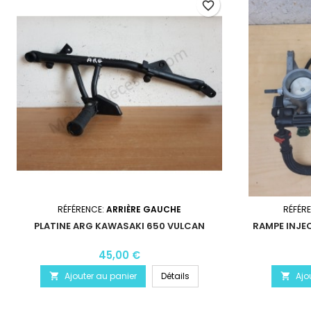
favorite_border
RÉFÉRENCE:
ARRIÈRE GAUCHE
RÉFÉR
PLATINE ARG KAWASAKI 650 VULCAN
RAMPE INJE
45,00 €
Ajouter au panier
Détails
Ajo

