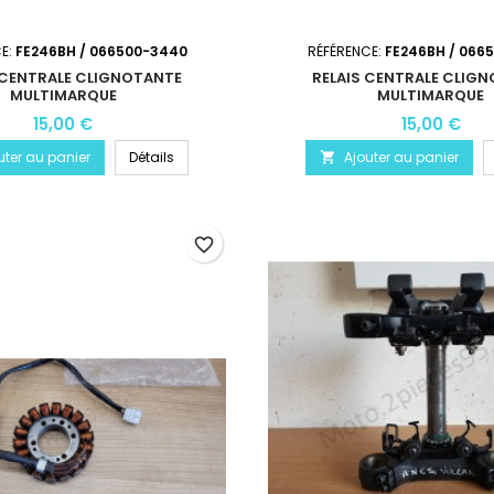
CE:
FE246BH / 066500-3440
RÉFÉRENCE:
FE246BH / 066
 CENTRALE CLIGNOTANTE
RELAIS CENTRALE CLIG
MULTIMARQUE
MULTIMARQUE
15,00 €
15,00 €
uter au panier
Détails
Ajouter au panier

favorite_border