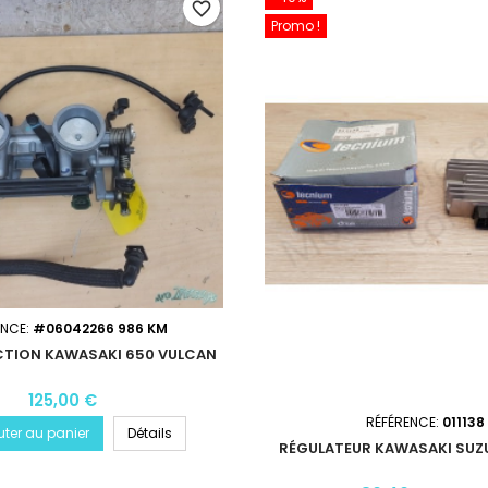
favorite_border
Promo !
ENCE:
#06042266 986 KM
CTION KAWASAKI 650 VULCAN
125,00 €
RÉFÉRENCE:
011138
uter au panier
Détails
RÉGULATEUR KAWASAKI SUZ