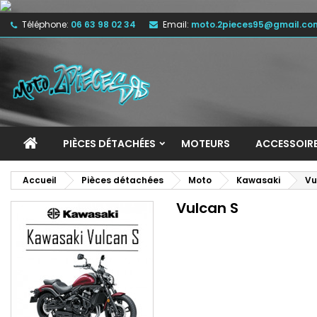
Téléphone:
06 63 98 02 34
Email:
moto.2pieces95@gmail.co
M
(
C
C
add_circle_outline
((
Vo
No
d'e
PIÈCES DÉTACHÉES
MOTEURS
ACCESSOIR
Accueil
Pièces détachées
Moto
Kawasaki
Vu
Vulcan S