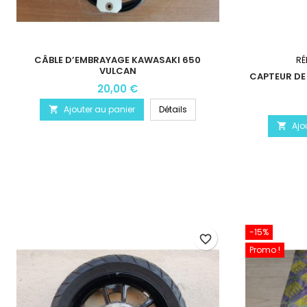
CÂBLE D’EMBRAYAGE KAWASAKI 650
RÉ
VULCAN
CAPTEUR DE
20,00 €
Ajouter au panier
Détails

Ajo

-15%
favorite_border
Promo !