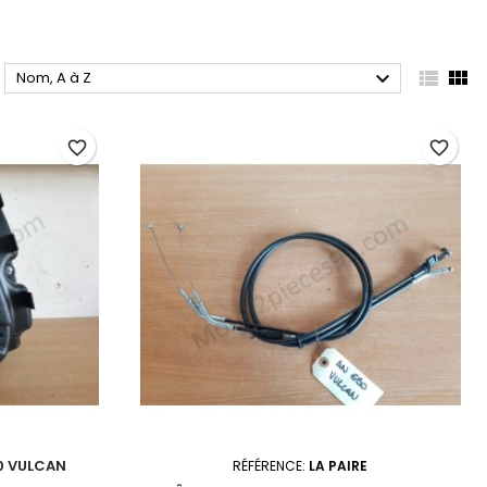



Nom, A à Z
favorite_border
favorite_border
50 VULCAN
RÉFÉRENCE:
LA PAIRE