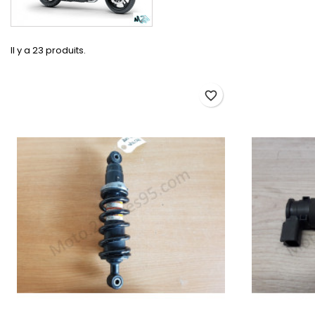
Il y a 23 produits.
favorite_border