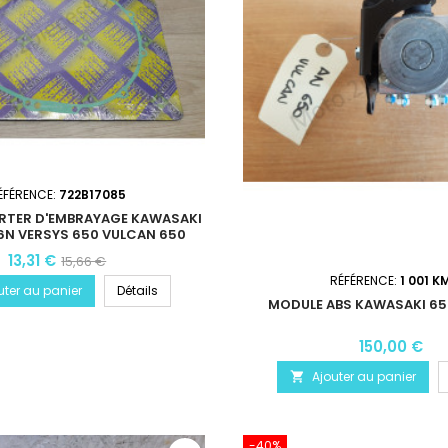
ÉFÉRENCE:
722B17085
ARTER D'EMBRAYAGE KAWASAKI
6N VERSYS 650 VULCAN 650
13,31 €
15,66 €
RÉFÉRENCE:
1 001 K
uter au panier
Détails
MODULE ABS KAWASAKI 65
150,00 €
Ajouter au panier

-40%