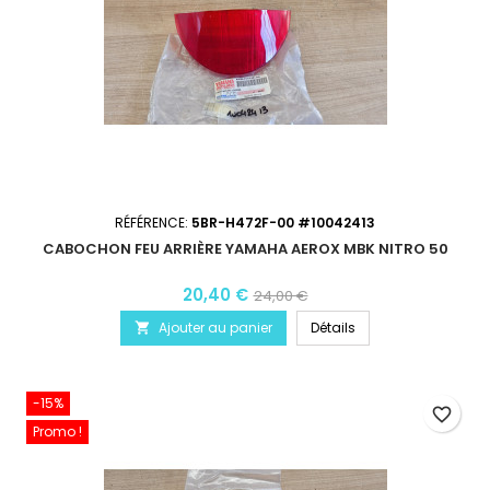
RÉFÉRENCE:
5BR-H472F-00 #10042413
CABOCHON FEU ARRIÈRE YAMAHA AEROX MBK NITRO 50
20,40 €
24,00 €
Ajouter au panier
Détails

-15%
favorite_border
Promo !