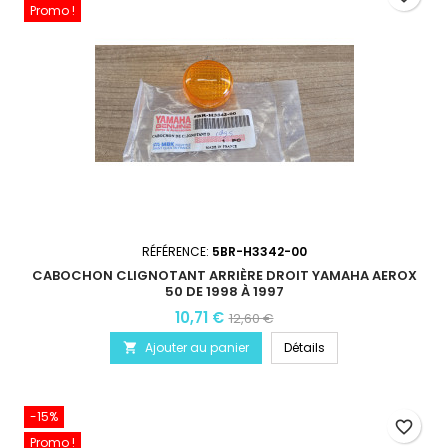
Promo !
RÉFÉRENCE:
5BR-H3342-00
CABOCHON CLIGNOTANT ARRIÈRE DROIT YAMAHA AEROX
50 DE 1998 À 1997
10,71 €
12,60 €
Ajouter au panier
Détails

-15%
favorite_border
Promo !