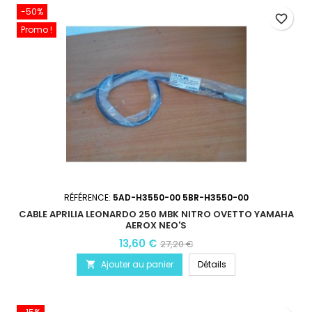
-50%
favorite_border
Promo !
RÉFÉRENCE:
5AD-H3550-00 5BR-H3550-00
CABLE APRILIA LEONARDO 250 MBK NITRO OVETTO YAMAHA
AEROX NEO'S
13,60 €
27,20 €
Ajouter au panier
Détails
