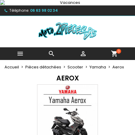
×
×
×
×
My wishlists
((modalTitle))
Créer une liste d'envies
Connexion
Téléphone:
06 63 98 02 34
Create new list
add_circle_outline
((confirmMessage))
Vous devez être connecté pour ajouter des produits
Nom de la liste d'envies
à votre liste d'envies.
((cancelText))
((modalDeleteText))
0
Annuler
Connexion



shopping_cart
Annuler
Créer une liste d'envies
Accueil
Pièces détachées
Scooter
Yamaha
Aerox
AEROX