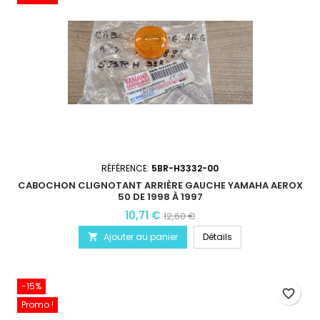
RÉFÉRENCE:
5BR-H3332-00
CABOCHON CLIGNOTANT ARRIÈRE GAUCHE YAMAHA AEROX
50 DE 1998 À 1997
10,71 €
12,60 €
Ajouter au panier
Détails

-15%
favorite_border
Promo !