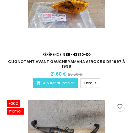
RÉFÉRENCE:
5BR-H3310-00
CLIGNOTANT AVANT GAUCHE YAMAHA AEROX 50 DE 1997 À
1998
21,68 €
25,50 €
Ajouter au panier
Détails

-20%
favorite_border
Promo !