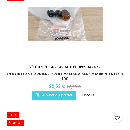
RÉFÉRENCE:
5HE-H3340-00 #09042477
CLIGNOTANT ARRIÈRE DROIT YAMAHA AEROX MBK NITRO 50
100
22,53 €
26,50 €
Ajouter au panier
Détails

-15%
favorite_border
Promo !