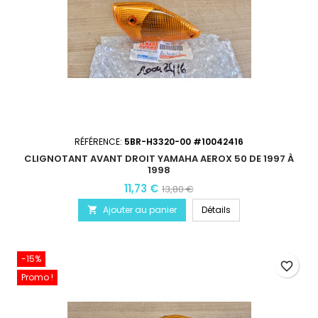
RÉFÉRENCE:
5BR-H3320-00 #10042416
CLIGNOTANT AVANT DROIT YAMAHA AEROX 50 DE 1997 À
1998
11,73 €
13,80 €
Ajouter au panier
Détails

-15%
favorite_border
Promo !