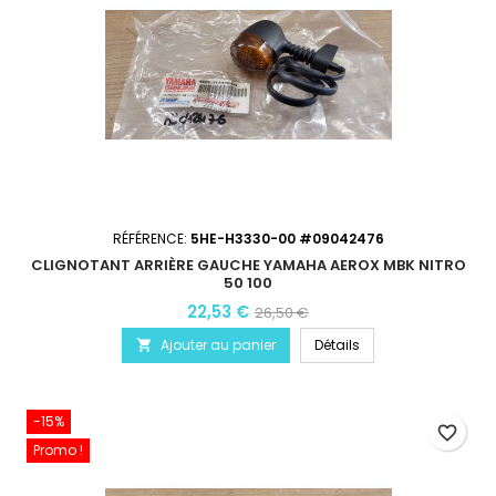
RÉFÉRENCE:
5HE-H3330-00 #09042476
CLIGNOTANT ARRIÈRE GAUCHE YAMAHA AEROX MBK NITRO
50 100
22,53 €
26,50 €
Ajouter au panier
Détails

-15%
favorite_border
Promo !