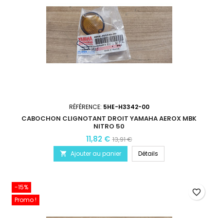
RÉFÉRENCE:
5HE-H3342-00
CABOCHON CLIGNOTANT DROIT YAMAHA AEROX MBK
NITRO 50
11,82 €
13,91 €
Ajouter au panier
Détails

-15%
favorite_border
Promo !