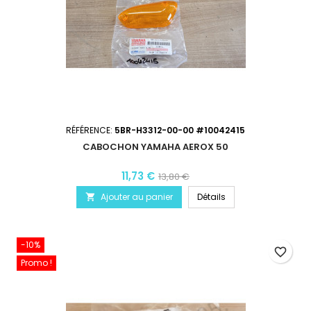
RÉFÉRENCE:
5BR-H3312-00-00 #10042415
CABOCHON YAMAHA AEROX 50
11,73 €
13,80 €
Ajouter au panier
Détails

-10%
favorite_border
Promo !