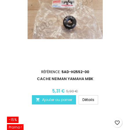
RÉFÉRENCE:
5AD-H2552-00
CACHE NEIMAN YAMAHA MBK
5,31 €
5,90 €
Ajouter au panier
Détails

-15%
favorite_border
Promo !