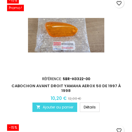
-15%
favorite_border
Promo !
RÉFÉRENCE:
5BR-H3322-00
CABOCHON AVANT DROIT YAMAHA AEROX 50 DE 1997 À
1998
10,20 €
12,00 €
Ajouter au panier
Détails

-15%
favorite_border