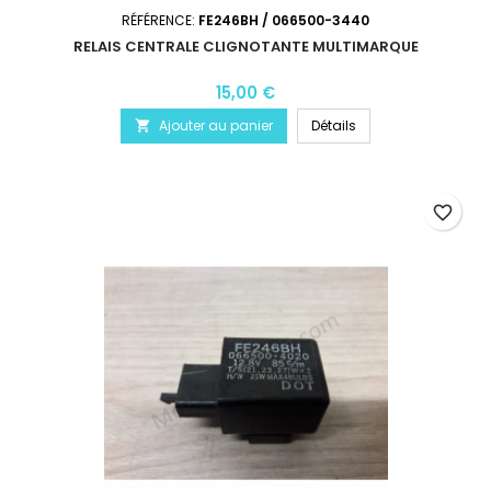
RÉFÉRENCE:
FE246BH / 066500-3440
RELAIS CENTRALE CLIGNOTANTE MULTIMARQUE
15,00 €
Ajouter au panier
Détails

favorite_border