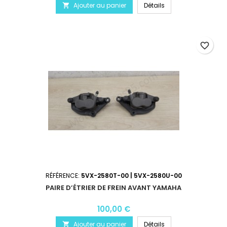
Ajouter au panier
Détails

favorite_border
RÉFÉRENCE:
5VX-2580T-00 | 5VX-2580U-00
PAIRE D’ÉTRIER DE FREIN AVANT YAMAHA
100,00 €
Ajouter au panier
Détails
