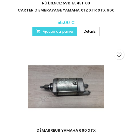
RÉFÉRENCE:
5VK-E5431-00
CARTER D'EMBRAYAGE YAMAHA XTZ XTR XTX 660
55,00 €
Ajouter au panier
Détails

favorite_border
DÉMARREUR YAMAHA 660 XTX