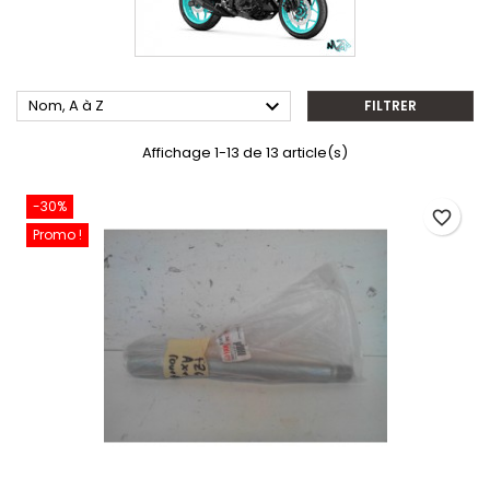

Nom, A à Z
FILTRER
Affichage 1-13 de 13 article(s)
-30%
favorite_border
Promo !