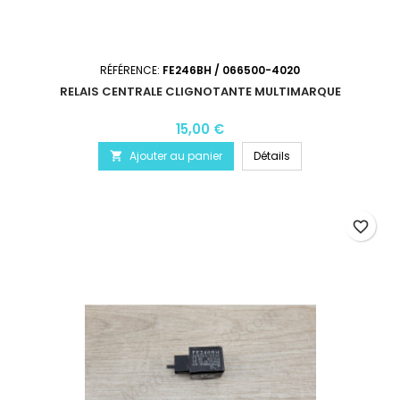
RÉFÉRENCE:
FE246BH / 066500-4020
RELAIS CENTRALE CLIGNOTANTE MULTIMARQUE
15,00 €
Ajouter au panier
Détails

favorite_border