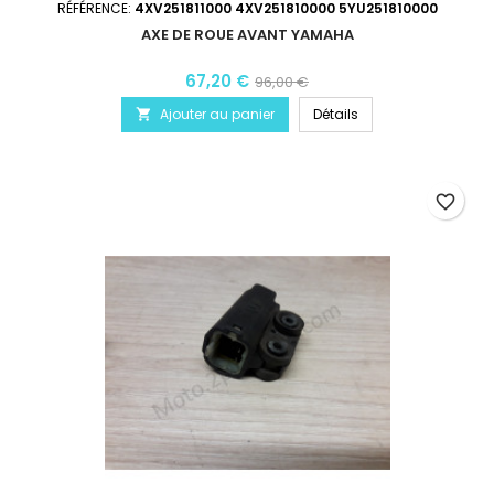
RÉFÉRENCE:
4XV251811000 4XV251810000 5YU251810000
AXE DE ROUE AVANT YAMAHA
67,20 €
96,00 €
Ajouter au panier
Détails

favorite_border