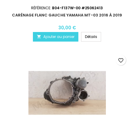
RÉFÉRENCE:
B04-F137W-00 #25062413
CARÉNAGE FLANC GAUCHE YAMAHA MT-03 2016 À 2019
30,00 €
Ajouter au panier
Détails

favorite_border