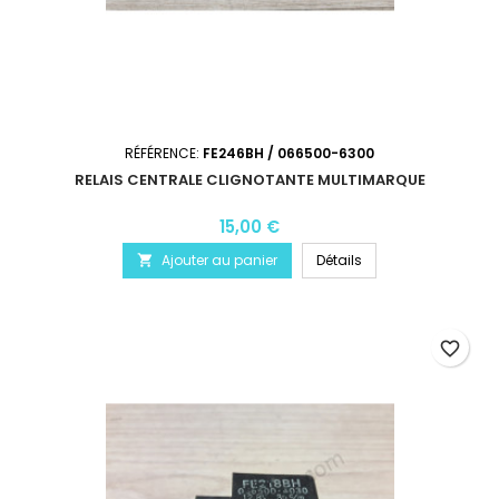
RÉFÉRENCE:
FE246BH / 066500-6300
RELAIS CENTRALE CLIGNOTANTE MULTIMARQUE
15,00 €
Ajouter au panier
Détails

favorite_border