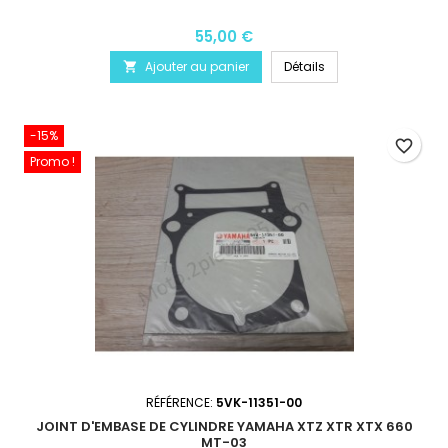
55,00 €
Ajouter au panier
Détails

-15%
favorite_border
Promo !
RÉFÉRENCE:
5VK-11351-00
JOINT D'EMBASE DE CYLINDRE YAMAHA XTZ XTR XTX 660
MT-03