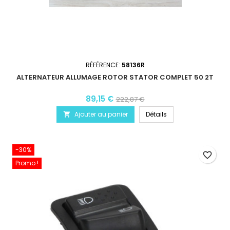
RÉFÉRENCE:
58136R
ALTERNATEUR ALLUMAGE ROTOR STATOR COMPLET 50 2T
89,15 €
222,87 €
Ajouter au panier
Détails

-30%
favorite_border
Promo !