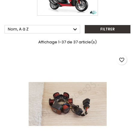

Nom, A à Z
FILTRER
Affichage 1-37 de 37 article(s)
favorite_border