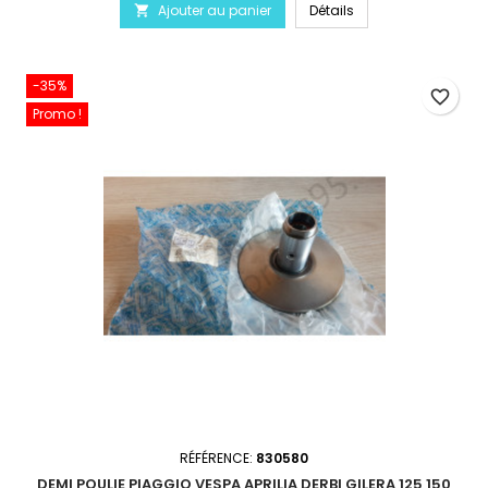
Ajouter au panier
Détails

-35%
favorite_border
Promo !
RÉFÉRENCE:
830580
DEMI POULIE PIAGGIO VESPA APRILIA DERBI GILERA 125 150