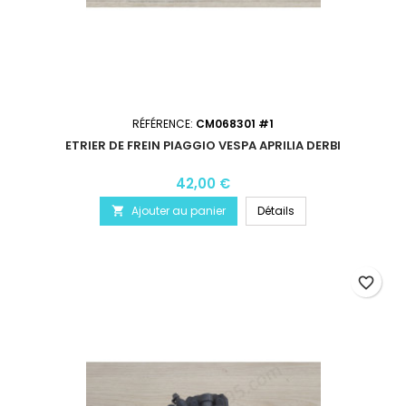
RÉFÉRENCE:
CM068301 #1
ETRIER DE FREIN PIAGGIO VESPA APRILIA DERBI
42,00 €
Ajouter au panier
Détails

favorite_border