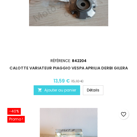
RÉFÉRENCE:
842204
CALOTTE VARIATEUR PIAGGIO VESPA APRILIA DERBI GILERA
13,59 €
15,10 €
Ajouter au panier
Détails

-40%
favorite_border
Promo !