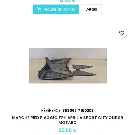
12,00 €
Ajouter au panier
Détails

favorite_border
RÉFÉRENCE:
853061 #150203
MARCHE PIED PIAGGIO TPH APRILIA SPORT CITY ONE SR
MOTARD
20,00 €