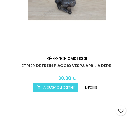
RÉFÉRENCE:
CM068301
ETRIER DE FREIN PIAGGIO VESPA APRILIA DERBI
30,00 €
Ajouter au panier
Détails

favorite_border