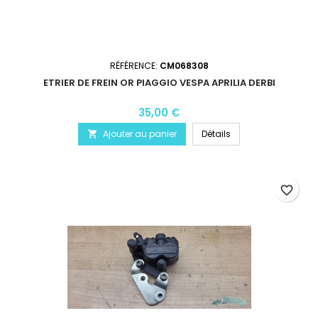
RÉFÉRENCE:
CM068308
ETRIER DE FREIN OR PIAGGIO VESPA APRILIA DERBI
35,00 €
Ajouter au panier
Détails

favorite_border