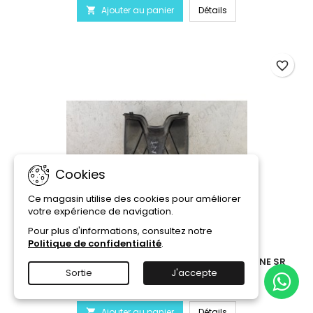
Ajouter au panier
Détails

favorite_border
Cookies
Ce magasin utilise des cookies pour améliorer
votre expérience de navigation.
Pour plus d'informations, consultez notre
Politique de confidentialité
.
RÉFÉRENCE:
853061
MARCHE PIED PIAGGIO TPH APRILIA SPORT CITY ONE SR
MOTARD
Sortie
J'accepte
20,00 €
Ajouter au panier
Détails
