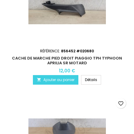
RÉFÉRENCE:
856452 #020680
CACHE DE MARCHE PIED DROIT PIAGGIO TPH TYPHOON
APRILIA SR MOTARD
12,00 €
Ajouter au panier
Détails

favorite_border