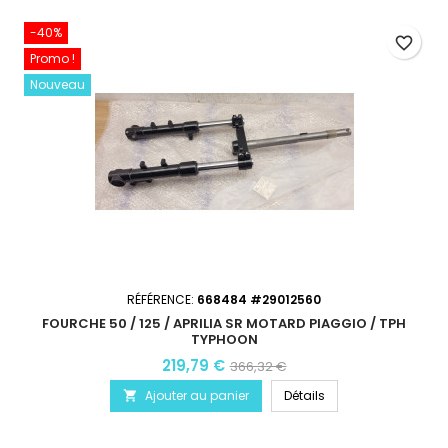
-40%
favorite_border
Promo !
Nouveau
RÉFÉRENCE:
668484 #29012560
FOURCHE 50 / 125 / APRILIA SR MOTARD PIAGGIO / TPH
TYPHOON
219,79 €
366,32 €
Ajouter au panier
Détails
