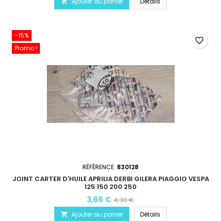
Ajouter au panier
Détails

-15%
favorite_border
Promo !
RÉFÉRENCE:
830128
JOINT CARTER D'HUILE APRILIA DERBI GILERA PIAGGIO VESPA
125 150 200 250
3,66 €
4,30 €
Ajouter au panier
Détails
