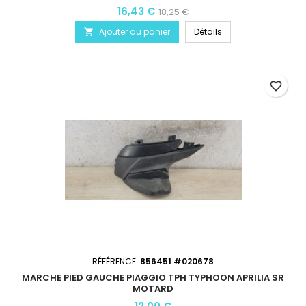
16,43 €
18,25 €
Ajouter au panier
Détails

favorite_border
RÉFÉRENCE:
856451 #020678
MARCHE PIED GAUCHE PIAGGIO TPH TYPHOON APRILIA SR
MOTARD