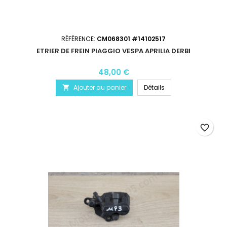
RÉFÉRENCE:
CM068301 #14102517
ETRIER DE FREIN PIAGGIO VESPA APRILIA DERBI
48,00 €
Ajouter au panier
Détails

favorite_border