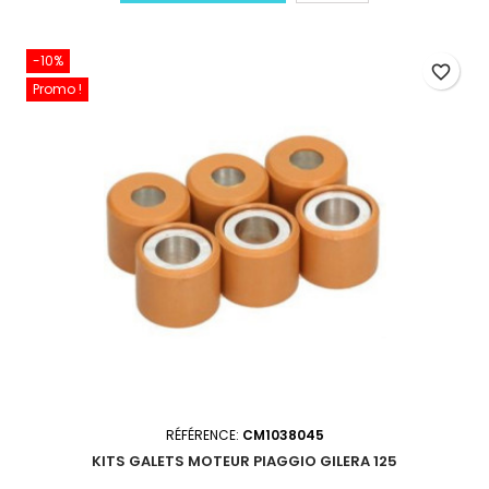
-10%
favorite_border
Promo !
RÉFÉRENCE:
CM1038045
KITS GALETS MOTEUR PIAGGIO GILERA 125