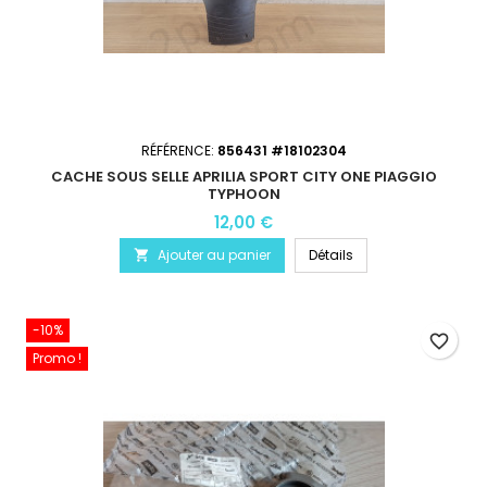
RÉFÉRENCE:
856431 #18102304
CACHE SOUS SELLE APRILIA SPORT CITY ONE PIAGGIO
TYPHOON
12,00 €
Ajouter au panier
Détails

-10%
favorite_border
Promo !