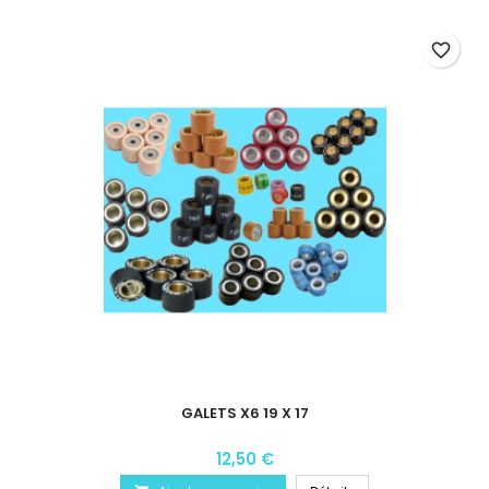
favorite_border
GALETS X6 19 X 17
12,50 €