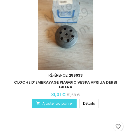
RÉFÉRENCE:
289933
CLOCHE D’EMBRAYAGE PIAGGIO VESPA APRILIA DERBI
GILERA
31,01 €
51,68 €
Ajouter au panier
Détails

favorite_border