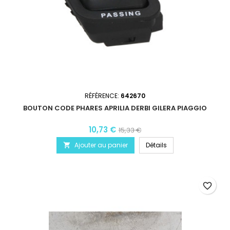
RÉFÉRENCE:
642670
BOUTON CODE PHARES APRILIA DERBI GILERA PIAGGIO
10,73 €
15,33 €
Ajouter au panier
Détails

favorite_border