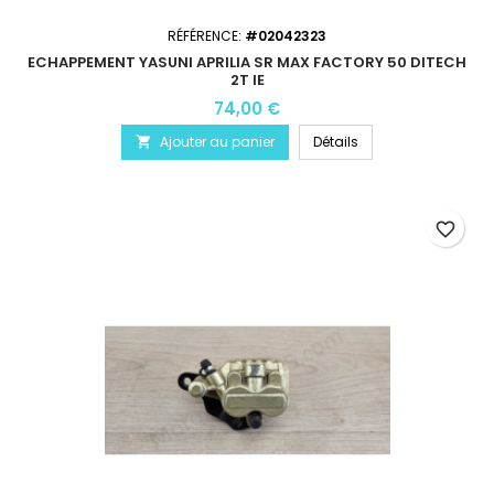
RÉFÉRENCE:
#02042323
ECHAPPEMENT YASUNI APRILIA SR MAX FACTORY 50 DITECH
2T IE
74,00 €
Ajouter au panier
Détails

favorite_border