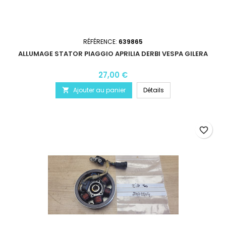
RÉFÉRENCE:
639865
ALLUMAGE STATOR PIAGGIO APRILIA DERBI VESPA GILERA
27,00 €
Ajouter au panier
Détails

favorite_border