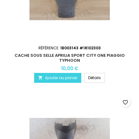
RÉFÉRENCE:
1B003143 #18102303
CACHE SOUS SELLE APRILIA SPORT CITY ONE PIAGGIO
TYPHOON
10,00 €
Ajouter au panier
Détails

favorite_border