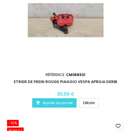
RÉFÉRENCE:
CM068301
ETRIER DE FREIN ROUGE PIAGGIO VESPA APRILIA DERBI
30,00 €
Ajouter au panier
Détails

-10%
favorite_border
Promo !