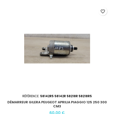
favorite_border
RÉFÉRENCE:
58142R5 58142R 58218R 58218R5
DÉMARREUR GILERA PEUGEOT APRILIA PIAGGIO 125 250 300
CM3
60,00 €