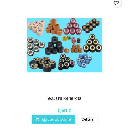
favorite_border
GALETS X6 16 X 13
11,50 €
Ajouter au panier
Détails
