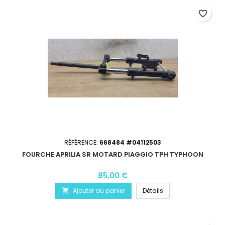
favorite_border
RÉFÉRENCE:
668484 #04112503
FOURCHE APRILIA SR MOTARD PIAGGIO TPH TYPHOON
85,00 €
Ajouter au panier
Détails
