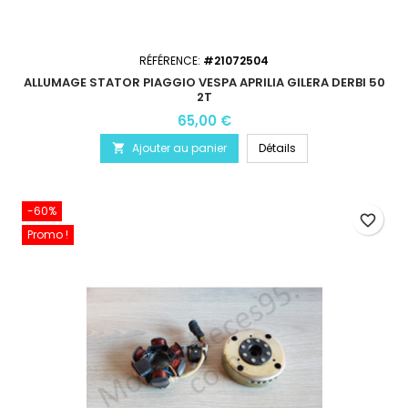
RÉFÉRENCE:
#21072504
ALLUMAGE STATOR PIAGGIO VESPA APRILIA GILERA DERBI 50
2T
65,00 €
Ajouter au panier
Détails

-60%
favorite_border
Promo !