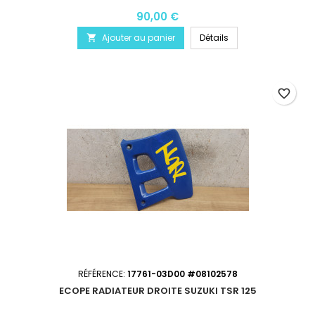
90,00 €
Ajouter au panier
Détails

favorite_border
RÉFÉRENCE:
17761-03D00 #08102578
ECOPE RADIATEUR DROITE SUZUKI TSR 125