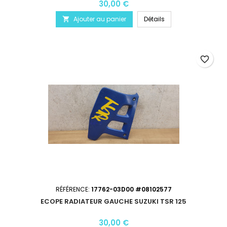
30,00 €
Ajouter au panier
Détails

favorite_border
RÉFÉRENCE:
17762-03D00 #08102577
ECOPE RADIATEUR GAUCHE SUZUKI TSR 125
30,00 €