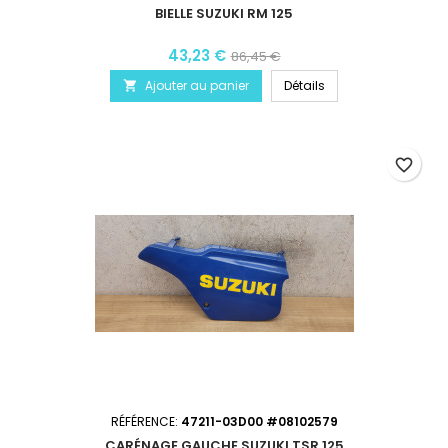
BIELLE SUZUKI RM 125
43,23 €
86,45 €
Ajouter au panier
Détails

favorite_border
RÉFÉRENCE:
47211-03D00 #08102579
CARÉNAGE GAUCHE SUZUKI TSR 125