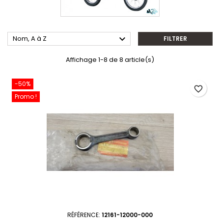

Nom, A à Z
FILTRER
Affichage 1-8 de 8 article(s)
-50%
favorite_border
Promo !
RÉFÉRENCE:
12161-12000-000