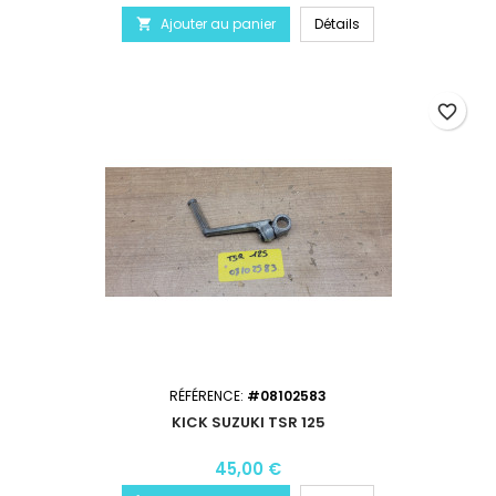
Ajouter au panier
Détails

favorite_border
RÉFÉRENCE:
#08102583
KICK SUZUKI TSR 125
45,00 €