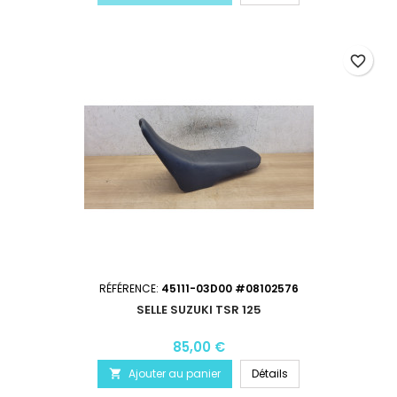
favorite_border
RÉFÉRENCE:
45111-03D00 #08102576
SELLE SUZUKI TSR 125
85,00 €
Ajouter au panier
Détails
