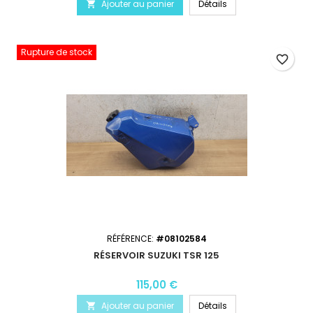
Ajouter au panier
Détails

Rupture de stock
favorite_border
RÉFÉRENCE:
#08102584
RÉSERVOIR SUZUKI TSR 125
115,00 €
Ajouter au panier
Détails
