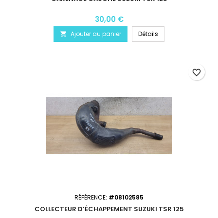
30,00 €
Ajouter au panier
Détails

favorite_border
RÉFÉRENCE:
#08102585
COLLECTEUR D’ÉCHAPPEMENT SUZUKI TSR 125