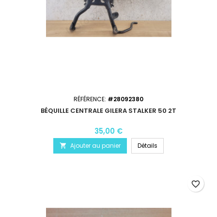
RÉFÉRENCE:
#28092380
BÉQUILLE CENTRALE GILERA STALKER 50 2T
35,00 €
Ajouter au panier
Détails

favorite_border