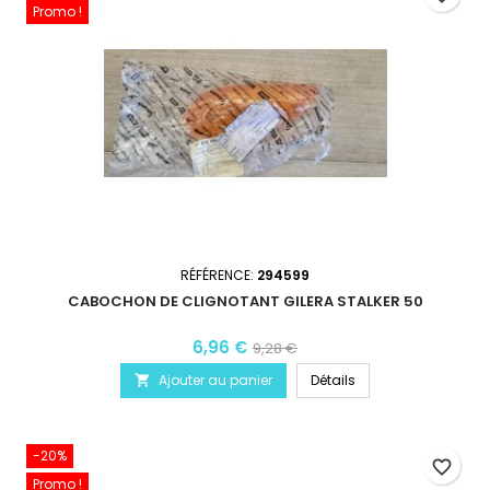
Promo !
RÉFÉRENCE:
294599
CABOCHON DE CLIGNOTANT GILERA STALKER 50
6,96 €
9,28 €
Ajouter au panier
Détails

-20%
favorite_border
Promo !