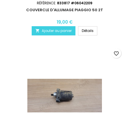
RÉFÉRENCE:
833817 #06042209
COUVERCLE D'ALLUMAGE PIAGGIO 50 2T
19,00 €
Ajouter au panier
Détails

favorite_border