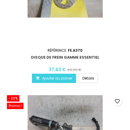
RÉFÉRENCE:
FE.A370
DISQUE DE FREIN GAMME ESSENTIEL
37,43 €
49,90 €
Ajouter au panier
Détails

-20%
favorite_border
Promo !