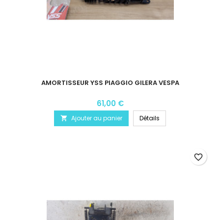
AMORTISSEUR YSS PIAGGIO GILERA VESPA
61,00 €
Ajouter au panier
Détails

favorite_border