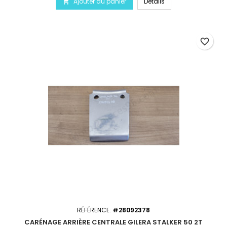
Ajouter au panier
Détails

favorite_border
RÉFÉRENCE:
#28092378
CARÉNAGE ARRIÈRE CENTRALE GILERA STALKER 50 2T