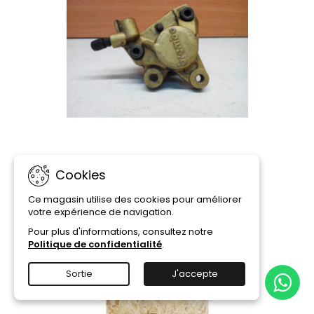
Cookies
ETRIER DE FREIN BREMBO
Ce magasin utilise des cookies pour améliorer
25,00 €
votre expérience de navigation.
Ajouter au panier
Détails
Pour plus d'informations, consultez notre

Politique de confidentialité
.
Sortie
J'accepte
favorite_border