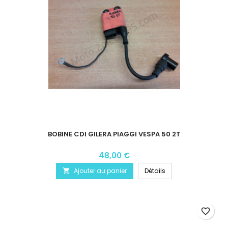
BOBINE CDI GILERA PIAGGI VESPA 50 2T
48,00 €
Ajouter au panier
Détails

favorite_border