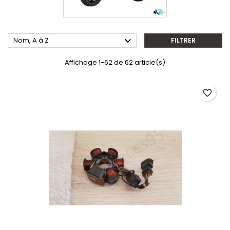

Nom, A à Z
FILTRER
Affichage 1-62 de 62 article(s)
favorite_border