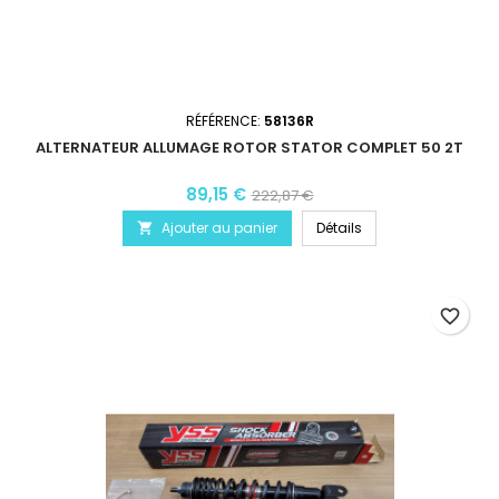
RÉFÉRENCE:
58136R
ALTERNATEUR ALLUMAGE ROTOR STATOR COMPLET 50 2T
89,15 €
222,87 €
Ajouter au panier
Détails

favorite_border