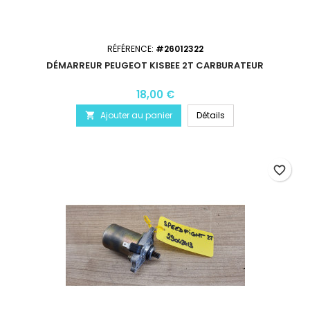
RÉFÉRENCE:
#26012322
DÉMARREUR PEUGEOT KISBEE 2T CARBURATEUR
18,00 €
Ajouter au panier
Détails

favorite_border