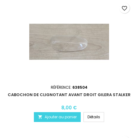
favorite_border
RÉFÉRENCE:
638504
CABOCHON DE CLIGNOTANT AVANT DROIT GILERA STALKER
8,00 €
Ajouter au panier
Détails
