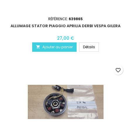
RÉFÉRENCE:
639865
ALLUMAGE STATOR PIAGGIO APRILIA DERBI VESPA GILERA
27,00 €
Ajouter au panier
Détails

favorite_border