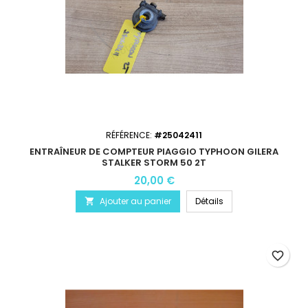
RÉFÉRENCE:
#25042411
ENTRAÎNEUR DE COMPTEUR PIAGGIO TYPHOON GILERA
STALKER STORM 50 2T
20,00 €
Ajouter au panier
Détails

favorite_border