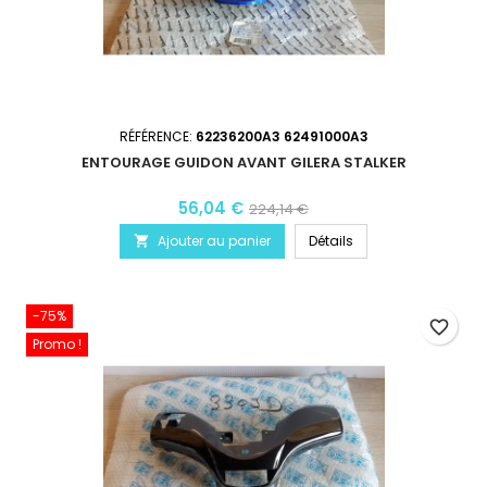
RÉFÉRENCE:
62236200A3 62491000A3
ENTOURAGE GUIDON AVANT GILERA STALKER
56,04 €
224,14 €
Ajouter au panier
Détails

-75%
favorite_border
Promo !