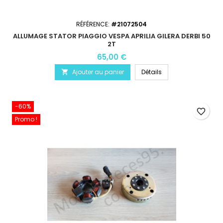
RÉFÉRENCE:
#21072504
ALLUMAGE STATOR PIAGGIO VESPA APRILIA GILERA DERBI 50
2T
65,00 €
Ajouter au panier
Détails

-60%
favorite_border
Promo !