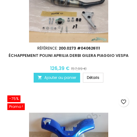
RÉFÉRENCE:
200.0273 #040626111
ÉCHAPPEMENT POLINI APRILIA DERBI GILERA PIAGGIO VESPA
126,39 €
157,99 €
Ajouter au panier
Détails

-75%
favorite_border
Promo !