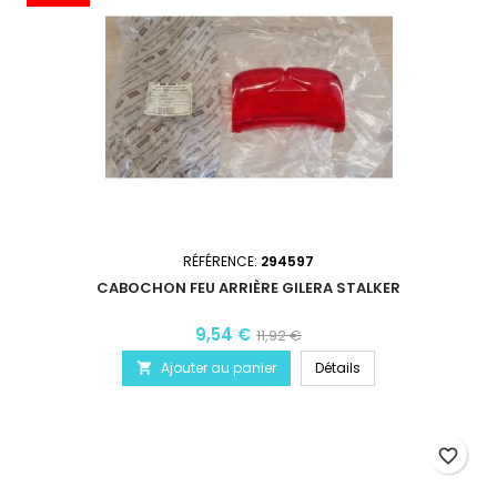
RÉFÉRENCE:
294597
CABOCHON FEU ARRIÈRE GILERA STALKER
9,54 €
11,92 €
Ajouter au panier
Détails

favorite_border