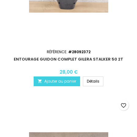
RÉFÉRENCE:
#28092372
ENTOURAGE GUIDON COMPLET GILERA STALKER 50 2T
28,00 €
Ajouter au panier
Détails

favorite_border