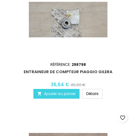
RÉFÉRENCE:
298798
ENTRAINEUR DE COMPTEUR PIAGGIO GILERA
36,64 €
45,80 €
Ajouter au panier
Détails

favorite_border