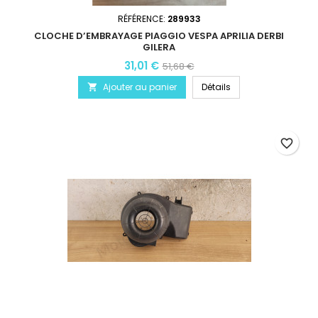
RÉFÉRENCE:
289933
CLOCHE D’EMBRAYAGE PIAGGIO VESPA APRILIA DERBI
GILERA
31,01 €
51,68 €
Ajouter au panier
Détails

favorite_border