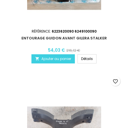
RÉFÉRENCE:
6223620090 6249100090
ENTOURAGE GUIDON AVANT GILERA STALKER
54,03 €
216,12 €
Ajouter au panier
Détails

favorite_border