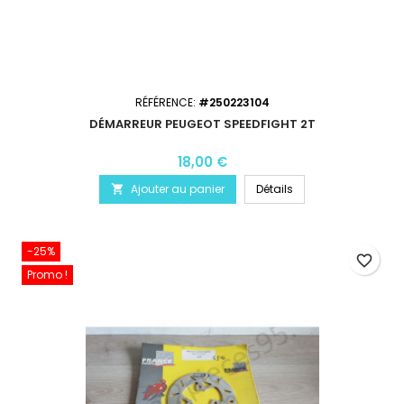
RÉFÉRENCE:
#250223104
DÉMARREUR PEUGEOT SPEEDFIGHT 2T
18,00 €
Ajouter au panier
Détails

-25%
favorite_border
Promo !