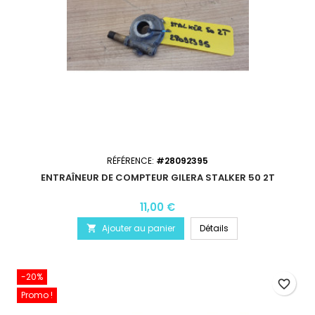
RÉFÉRENCE:
#28092395
ENTRAÎNEUR DE COMPTEUR GILERA STALKER 50 2T
11,00 €
Ajouter au panier
Détails

-20%
favorite_border
Promo !