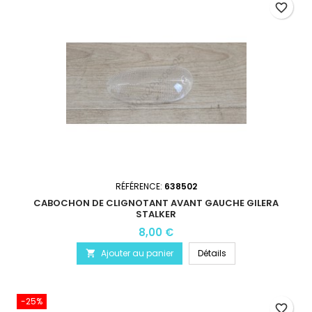
favorite_border
RÉFÉRENCE:
638502
CABOCHON DE CLIGNOTANT AVANT GAUCHE GILERA
STALKER
8,00 €
Ajouter au panier
Détails

-25%
favorite_border