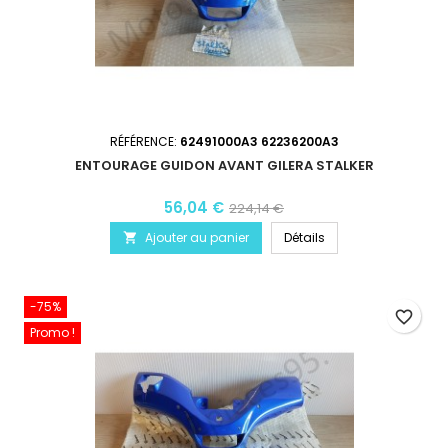
RÉFÉRENCE:
62491000A3 62236200A3
ENTOURAGE GUIDON AVANT GILERA STALKER
56,04 €
224,14 €
Ajouter au panier
Détails

-75%
favorite_border
Promo !