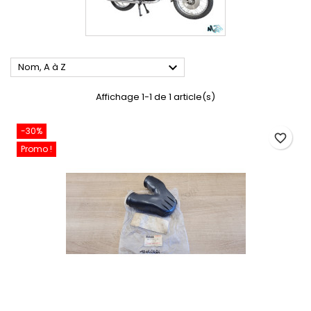

Nom, A à Z
Affichage 1-1 de 1 article(s)
-30%
favorite_border
Promo !