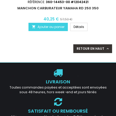
RÉFÉRENCE:
360-14453-00 #12042421
MANCHON CARBURATEUR YAMAHA RD 250 350
40,25 €
57,50 €
Ajouter au panier
Détails

RETOUR EN HAUT

LIVRAISON
Toutes commandes payées et acceptées sont envoyées
sous 48 heures, hors week-end et jours fériés
SATISFAIT OU REMBOURSÉ