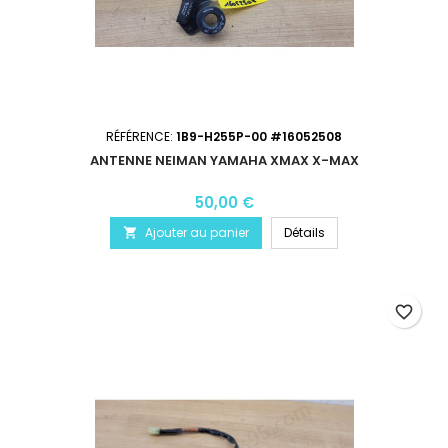
RÉFÉRENCE:
1B9-H255P-00 #16052508
ANTENNE NEIMAN YAMAHA XMAX X-MAX
50,00 €
Ajouter au panier
Détails

favorite_border