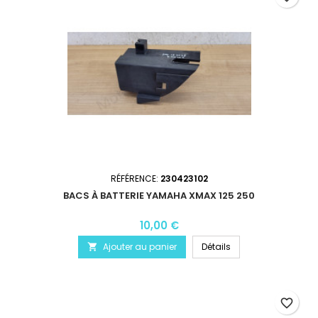
RÉFÉRENCE:
230423102
BACS À BATTERIE YAMAHA XMAX 125 250
10,00 €
Ajouter au panier
Détails

favorite_border