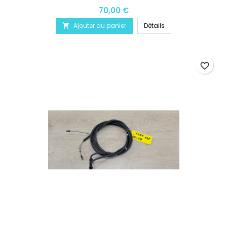
70,00 €
Ajouter au panier
Détails

favorite_border