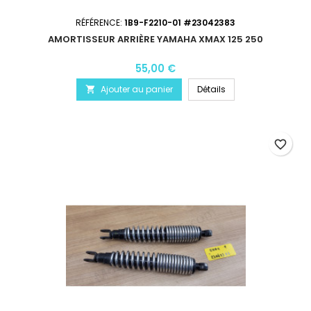
RÉFÉRENCE:
1B9-F2210-01 #23042383
AMORTISSEUR ARRIÈRE YAMAHA XMAX 125 250
55,00 €
Ajouter au panier
Détails

favorite_border