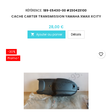
RÉFÉRENCE:
1B9-E5430-00 #230423100
CACHE CARTER TRANSMISSION YAMAHA XMAX XCITY
28,00 €
Ajouter au panier
Détails

-30%
favorite_border
Promo !