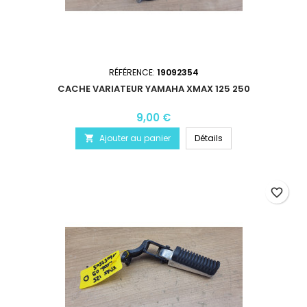
RÉFÉRENCE:
19092354
CACHE VARIATEUR YAMAHA XMAX 125 250
9,00 €
Ajouter au panier
Détails

favorite_border