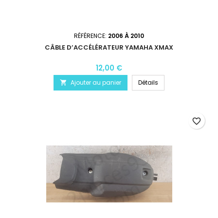
RÉFÉRENCE:
2006 À 2010
CÂBLE D’ACCÉLÉRATEUR YAMAHA XMAX
12,00 €
Ajouter au panier
Détails

favorite_border