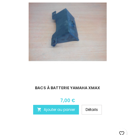
BACS À BATTERIE YAMAHA XMAX
7,00 €
Ajouter au panier
Détails

favorite_border