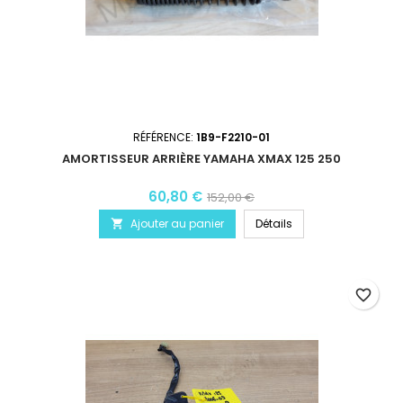
RÉFÉRENCE:
1B9-F2210-01
AMORTISSEUR ARRIÈRE YAMAHA XMAX 125 250
60,80 €
152,00 €
Ajouter au panier
Détails

favorite_border