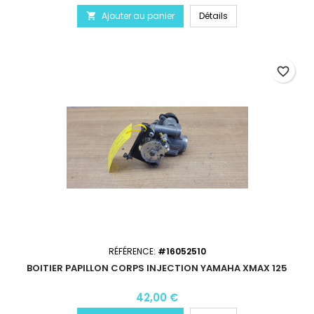
Ajouter au panier
Détails

favorite_border
RÉFÉRENCE:
#16052510
BOITIER PAPILLON CORPS INJECTION YAMAHA XMAX 125
42,00 €