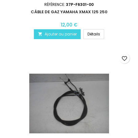
RÉFÉRENCE:
37P-F6301-00
CÂBLE DE GAZ YAMAHA XMAX 125 250
12,00 €
Ajouter au panier
Détails

favorite_border