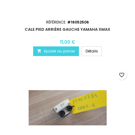
RÉFÉRENCE:
#16052506
CALE PIED ARRIÈRE GAUCHE YAMAHA XMAX
11,00 €
Ajouter au panier
Détails

favorite_border