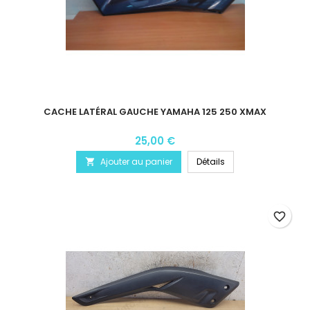
CACHE LATÉRAL GAUCHE YAMAHA 125 250 XMAX
25,00 €
Ajouter au panier
Détails

favorite_border