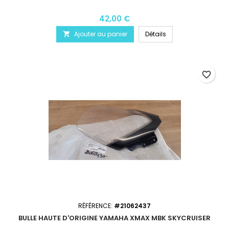
42,00 €
Ajouter au panier
Détails

favorite_border
RÉFÉRENCE:
#21062437
BULLE HAUTE D'ORIGINE YAMAHA XMAX MBK SKYCRUISER