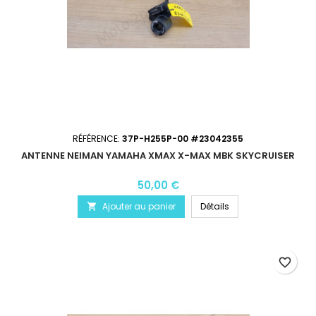
RÉFÉRENCE:
37P-H255P-00 #23042355
ANTENNE NEIMAN YAMAHA XMAX X-MAX MBK SKYCRUISER
50,00 €
Ajouter au panier
Détails

favorite_border