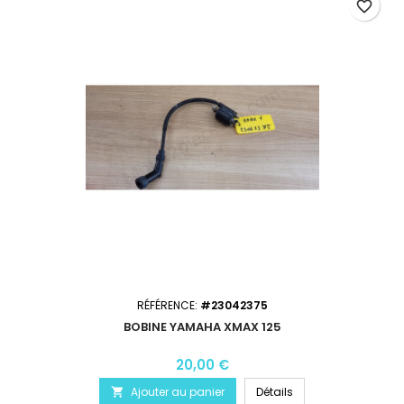
favorite_border
RÉFÉRENCE:
#23042375
BOBINE YAMAHA XMAX 125
20,00 €
Ajouter au panier
Détails
