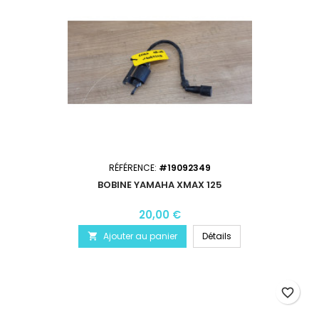
RÉFÉRENCE:
#19092349
BOBINE YAMAHA XMAX 125
20,00 €
Ajouter au panier
Détails

favorite_border