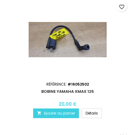
favorite_border
RÉFÉRENCE:
#16052502
BOBINE YAMAHA XMAX 125
20,00 €
Ajouter au panier
Détails
