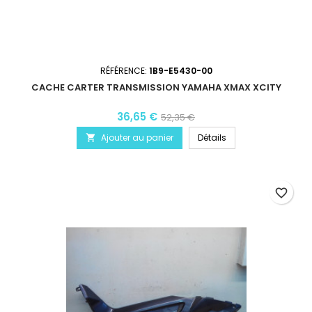
RÉFÉRENCE:
1B9-E5430-00
CACHE CARTER TRANSMISSION YAMAHA XMAX XCITY
36,65 €
52,35 €
Ajouter au panier
Détails

favorite_border