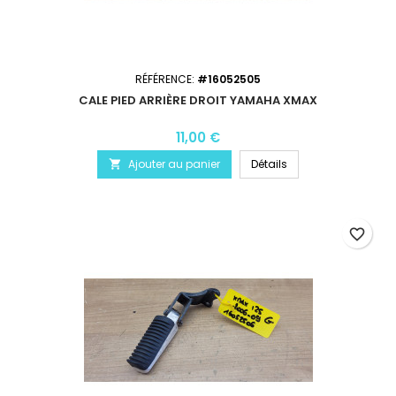
RÉFÉRENCE:
#16052505
CALE PIED ARRIÈRE DROIT YAMAHA XMAX
11,00 €
Ajouter au panier
Détails

favorite_border