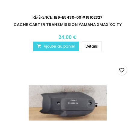
RÉFÉRENCE:
1B9-E5430-00 #18102327
CACHE CARTER TRANSMISSION YAMAHA XMAX XCITY
24,00 €
Ajouter au panier
Détails

favorite_border