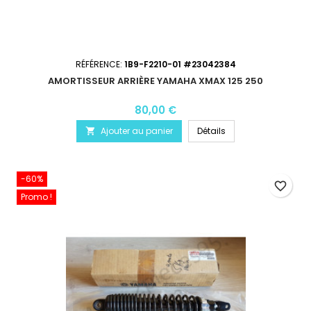
RÉFÉRENCE:
1B9-F2210-01 #23042384
AMORTISSEUR ARRIÈRE YAMAHA XMAX 125 250
80,00 €
Ajouter au panier
Détails

-60%
favorite_border
Promo !