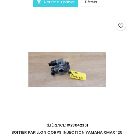
Ajouter au panier
Détails

favorite_border
RÉFÉRENCE:
#23042361
BOITIER PAPILLON CORPS INJECTION YAMAHA XMAX 125