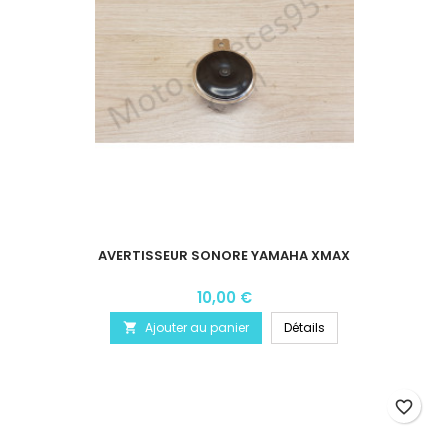
AVERTISSEUR SONORE YAMAHA XMAX
10,00 €
Ajouter au panier
Détails

favorite_border