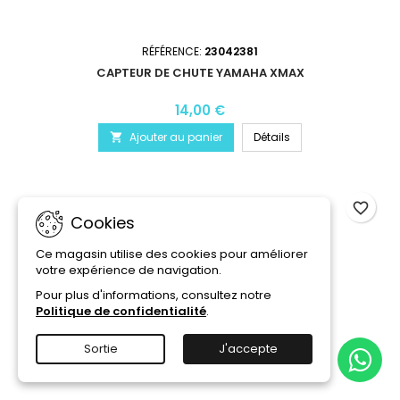
RÉFÉRENCE:
23042381
CAPTEUR DE CHUTE YAMAHA XMAX
14,00 €
Ajouter au panier
Détails

favorite_border
Cookies
Ce magasin utilise des cookies pour améliorer
votre expérience de navigation.
Pour plus d'informations, consultez notre
Politique de confidentialité
.
Sortie
J'accepte