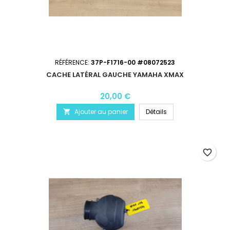
RÉFÉRENCE:
37P-F1716-00 #08072523
CACHE LATÉRAL GAUCHE YAMAHA XMAX
20,00 €
Ajouter au panier
Détails

favorite_border