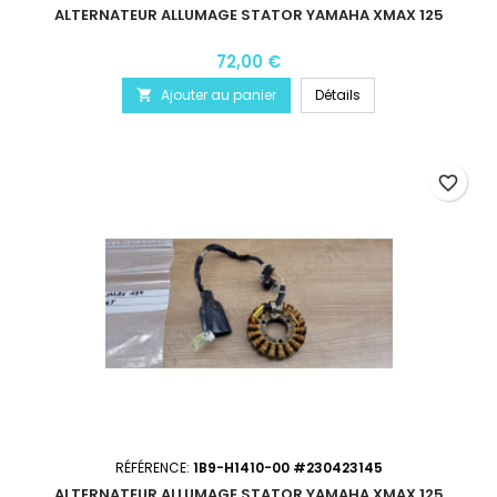
ALTERNATEUR ALLUMAGE STATOR YAMAHA XMAX 125
72,00 €
Ajouter au panier
Détails

favorite_border
RÉFÉRENCE:
1B9-H1410-00 #230423145
ALTERNATEUR ALLUMAGE STATOR YAMAHA XMAX 125