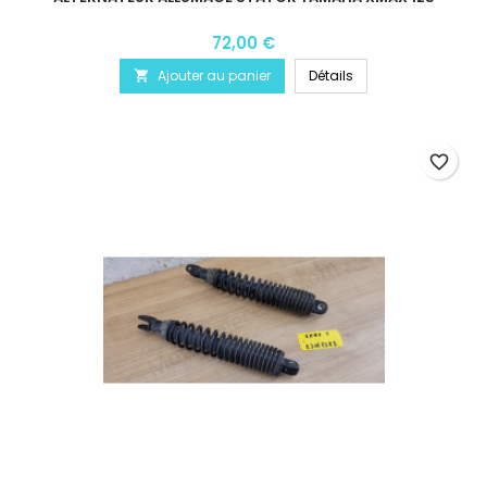
72,00 €
Ajouter au panier
Détails

favorite_border