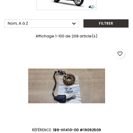

Nom, A à Z
FILTRER
Affichage 1-100 de 208 article(s)
favorite_border
RÉFÉRENCE:
1B9-H1410-00 #19092509