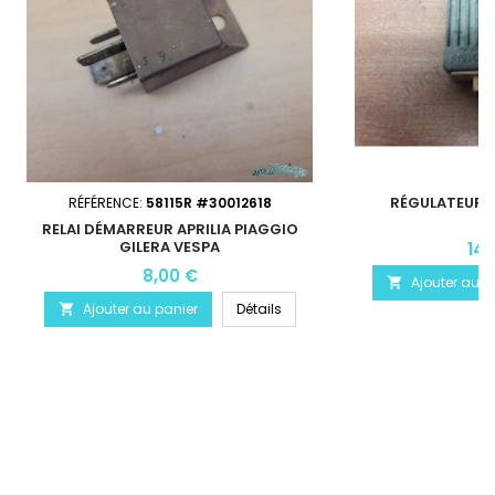
RÉGULATEUR P
RÉFÉRENCE:
58115R #30012618
RELAI DÉMARREUR APRILIA PIAGGIO
GILERA VESPA
14,
8,00 €
Ajouter au p

Ajouter au panier
Détails
