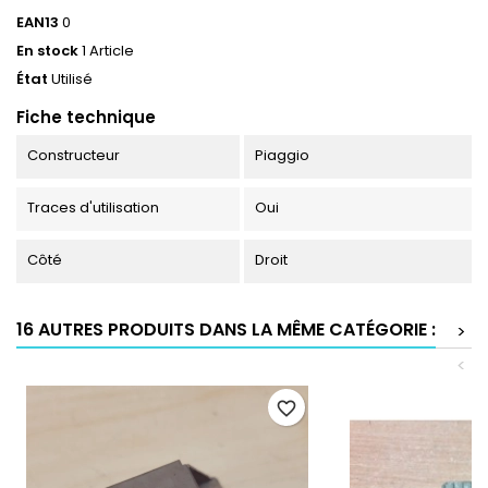
EAN13
0
En stock
1 Article
État
Utilisé
Fiche technique
Constructeur
Piaggio
Traces d'utilisation
Oui
Côté
Droit
16 AUTRES PRODUITS DANS LA MÊME CATÉGORIE :
>
<
favorite_border