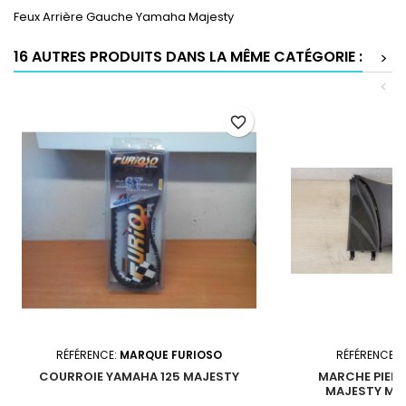
Feux Arrière Gauche Yamaha Majesty
16 AUTRES PRODUITS DANS LA MÊME CATÉGORIE :
>
<
favorite_border
RÉFÉRENCE:
MARQUE FURIOSO
RÉFÉRENCE:
5
COURROIE YAMAHA 125 MAJESTY
MARCHE PIED
MAJESTY MBK