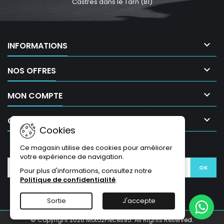
Castres dans le Tarn (81)

INFORMATIONS

NOS OFFRES

MON COMPTE

CONTACT
Cookies
LETTRE D'INFORMATIONS
Ce magasin utilise des cookies pour améliorer
votre expérience de navigation.
Pour plus d'informations, consultez notre
Politique de confidentialité
.
Sortie
J'accepte
© Copyright 2026 Moto2Pièces95. All Rights Reserved.