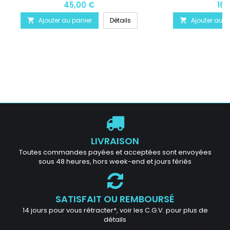
45,00 €
16,
Ajouter au panier
Détails
Ajouter au p


LIVRAISON
Toutes commandes payées et acceptées sont envoyées
sous 48 heures, hors week-end et jours fériés
SATISFAIT OU REMBOURSÉ
14 jours pour vous rétracter*, voir les C.G.V. pour plus de
détails