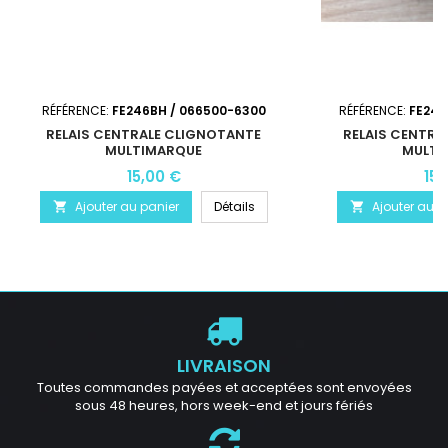
RÉFÉRENCE:
FE246BH / 066500-6300
RÉFÉRENCE:
FE246
RELAIS CENTRALE CLIGNOTANTE
RELAIS CENTRA
MULTIMARQUE
MULTI
15,00 €
15,
Ajouter au panier
Détails
Ajouter au p


LIVRAISON
Toutes commandes payées et acceptées sont envoyées
sous 48 heures, hors week-end et jours fériés