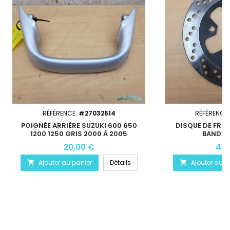
RÉFÉRENCE:
#27032614
RÉFÉRENCE
POIGNÉE ARRIÈRE SUZUKI 600 650
DISQUE DE FREI
1200 1250 GRIS 2000 À 2005
BANDIT 
20,00 €
40,
Ajouter au panier
Détails
Ajouter au p

