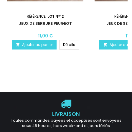
RÉFÉRENCE:
LOT N°12
RÉFÉRENC
JEUX DE SERRURE PEUGEOT
JEUX DE SER
11,00 €
11,
Ajouter au panier
Détails
Ajouter au p


LIVRAISON
Toutes commandes payées et acceptées sont envoyées
sous 48 heures, hors week-end et jours fériés