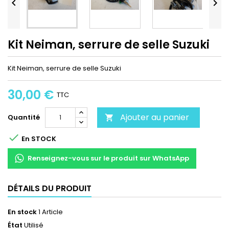


Kit Neiman, serrure de selle Suzuki
Kit Neiman, serrure de selle Suzuki
30,00 €
TTC
Ajouter au panier
Quantité


En STOCK
Renseignez-vous sur le produit sur WhatsApp
DÉTAILS DU PRODUIT
En stock
1 Article
État
Utilisé