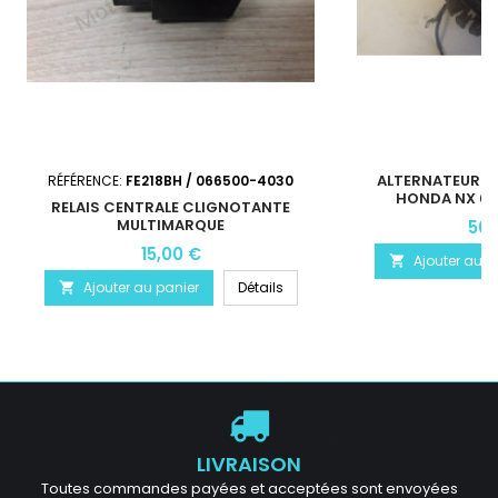
ALTERNATEUR A
RÉFÉRENCE:
FE218BH / 066500-4030
HONDA NX 6
RELAIS CENTRALE CLIGNOTANTE
MULTIMARQUE
50,
15,00 €
Ajouter au p

Ajouter au panier
Détails

LIVRAISON
Toutes commandes payées et acceptées sont envoyées