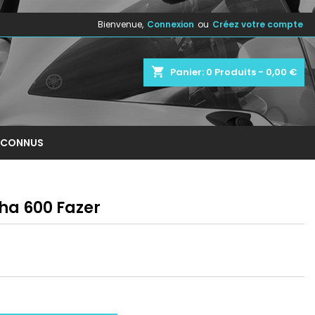
Bienvenue,
Connexion
ou
Créez votre compte
×
×
×
shopping_cart
Panier:
0
Produits - 0,00 €
n
NCONNUS
s
ha 600 Fazer