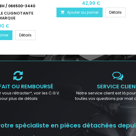
42,99 €
BH / 066500-3440
Ajouter au panier
Détails

LE CLIGNOTANTE
MARQUE
00 €
anier
Détails
FAIT OU REMBOURSÉ
SERVICE CLIEN
 vous rétracter*, voir les C.G.V.
Notre service client est là po
pour plus de détails
toutes vos questions par mail
tre spécialiste en pièces détachées depuis