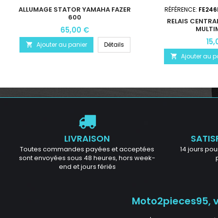
ALLUMAGE STATOR YAMAHA FAZER
RÉFÉRENCE:
FE246
600
RELAIS CENTRA
MULTI
65,00 €
15,
Ajouter au panier
Détails

Ajouter au p

LIVRAISON
SATIS
Toutes commandes payées et acceptées
14 jours pour
sont envoyées sous 48 heures, hors week-
end et jours fériés
Moto2pieces95, vo