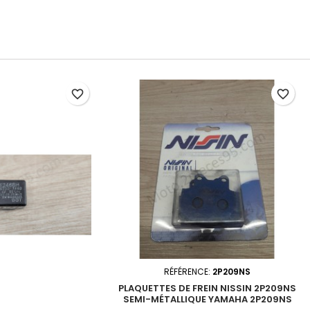
favorite_border
favorite_border
RÉFÉRENCE:
2P209NS
PLAQUETTES DE FREIN NISSIN 2P209NS
SEMI-MÉTALLIQUE YAMAHA 2P209NS