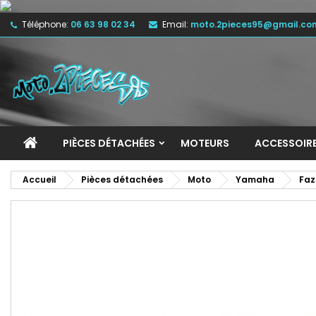
Téléphone:
06 63 98 02 34
Email:
moto.2pieces95@gmail.co
M
C
C
add_circle_outline
Vo
No
d'e
PIÈCES DÉTACHÉES
MOTEURS
ACCESSOIR
Accueil
Pièces détachées
Moto
Yamaha
Faz