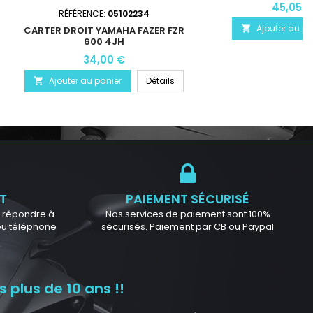
45,05 €
RÉFÉRENCE:
05102234
Ajouter au pa

CARTER DROIT YAMAHA FAZER FZR
600 4JH
34,00 €
Ajouter au panier
Détails

T
PAIEMENT SÉCURISÉ
ur répondre à
Nos services de paiement sont 100%
 ou téléphone
sécurisés. Paiement par CB ou Paypal
 plus de 10 ans !!