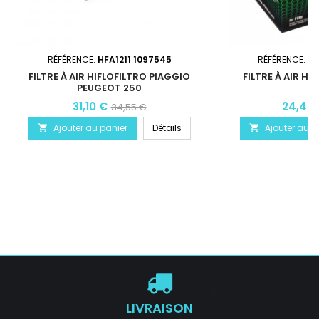
RÉFÉRENCE:
HFA1211 1097545
RÉFÉRENCE:
HF
FILTRE À AIR HIFLOFILTRO PIAGGIO
FILTRE À AIR H
PEUGEOT 250
31,10 €
24,47 
34,55 €
Ajouter au panier
Détails
Ajouter au p


LIVRAISON