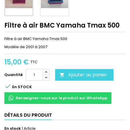
Filtre à air BMC Yamaha Tmax 500
Filtre à air BMC Yamaha Tmax 500
Modèle de 2001 à 2007
15,00 €
TTC
Ajouter au panier
Quantité


En STOCK
Renseignez-vous sur le produit sur WhatsApp
DÉTAILS DU PRODUIT
En stock
1 Article