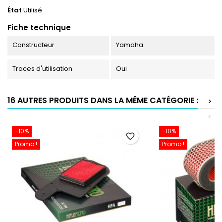
État
Utilisé
Fiche technique
Constructeur
Yamaha
Traces d'utilisation
Oui
16 AUTRES PRODUITS DANS LA MÊME CATÉGORIE :
>
<
-10%
-10%
favorite_border
Promo !
Promo !