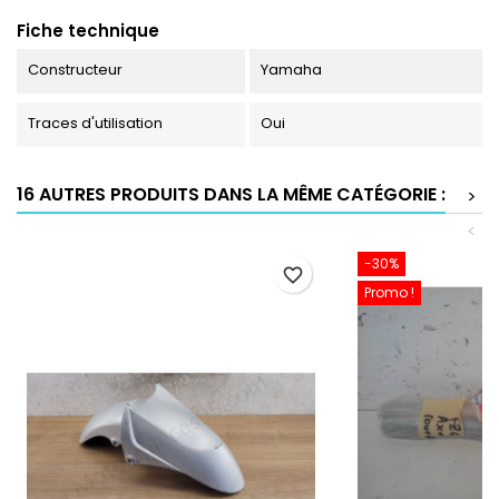
Fiche technique
Constructeur
Yamaha
Traces d'utilisation
Oui
16 AUTRES PRODUITS DANS LA MÊME CATÉGORIE :
>
<
-30%
favorite_border
Promo !