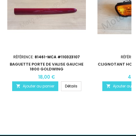
RÉFÉRENCE:
81461-MCA #110323107
RÉFÉREN
BAGUETTE PORTE DE VALISE GAUCHE
CLIGNOTANT HON
1800 GOLDWING
18,00 €
45,
Ajouter au panier
Détails
Ajouter au p

