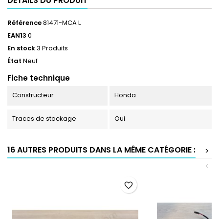
DÉTAILS DU PRODUIT
Référence
81471-MCA L
EAN13
0
En stock
3 Produits
État
Neuf
Fiche technique
Constructeur
Honda
Traces de stockage
Oui
16 AUTRES PRODUITS DANS LA MÊME CATÉGORIE :
>
<
favorite_border